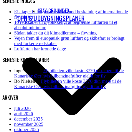
SENESTE INDLÆG
STAY GROUNDED
EU tager halvhjertede skridt mod beskatning af internationale
CPH’S UDBYGNINGSPLANER
flyvninger
10 redskaber til øjeblikkeligt at begrænse luftfarten til et
absolut minimum
Sådan takler du dit klimadilemma – flyvning
Vejen frem til europæisk grøn luftfart og skibsfart er brolagt
med forkerte redskaber
Luftfarten har kronede dage
SENESTE KOMMENTARER
Inger Jensen
til
Flybilletten ville koste 3770 dkr. mere til de
Kanariske Øer hvis bilbenzinafgifter gjaldt for fly
Bo Nielsen
til
Flybilletten ville koste 3770 dkr. mere til de
Kanariske Øer hvis bilbenzinafgifter gjaldt for fly
ARKIVER
juli 2026
april 2026
december 2025
november 2025
oktober 2025