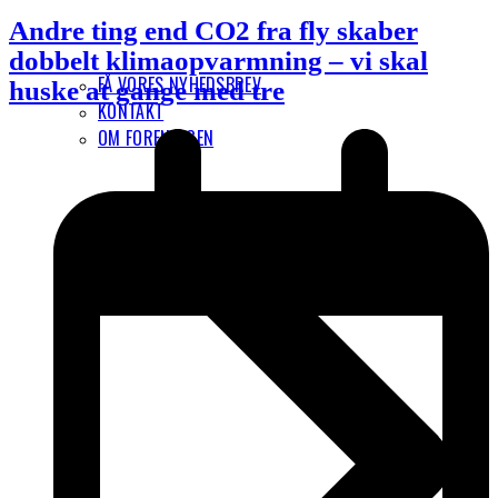
Andre ting end CO2 fra fly skaber
dobbelt klimaopvarmning – vi skal
FÅ VORES NYHEDSBREV
huske at gange med tre
KONTAKT
OM FORENINGEN