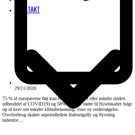
KONTAKT
29/11/2020
75 % af europæerne fløj kun en gang om året eller mindre (inden
udbruddet af COVID19) og 58% vil have støtte til flyselskaber fulgt
op af krav om mindre klimabelastning, viser ny undersøgelse.
Overforbrug skaber superudledere Indenrigsfly og flyvning
indenfor…