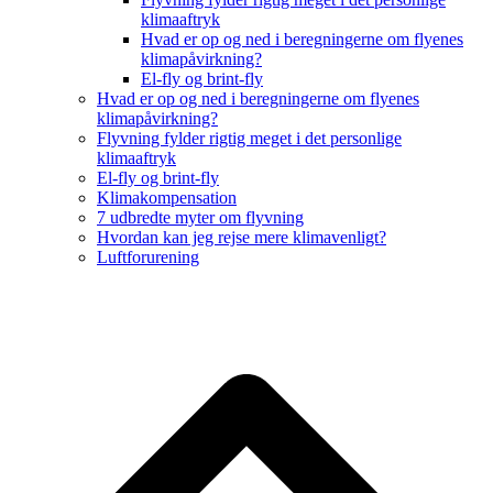
klimaaftryk
Hvad er op og ned i beregningerne om flyenes
klimapåvirkning?
El-fly og brint-fly
Hvad er op og ned i beregningerne om flyenes
klimapåvirkning?
Flyvning fylder rigtig meget i det personlige
klimaaftryk
El-fly og brint-fly
Klimakompensation
7 udbredte myter om flyvning
Hvordan kan jeg rejse mere klimavenligt?
Luftforurening
B
T
T