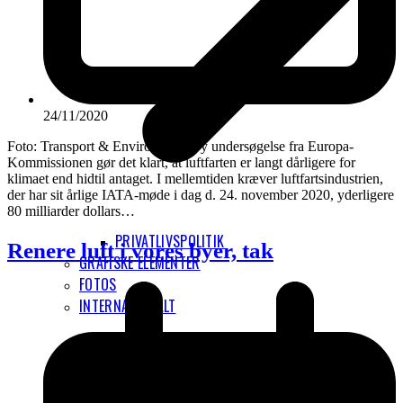
24/11/2020
Foto: Transport & Environment Ny undersøgelse fra Europa-
Kommissionen gør det klart, at luftfarten er langt dårligere for
klimaet end hidtil antaget. I mellemtiden kræver luftfartsindustrien,
der har sit årlige IATA-møde i dag d. 24. november 2020, yderligere
80 milliarder dollars…
PRIVATLIVSPOLITIK
Renere luft i vores byer, tak
GRAFISKE ELEMENTER
FOTOS
INTERNATIONALT