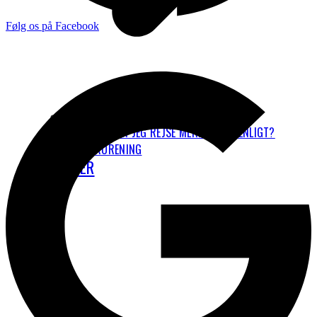
Følg os på Facebook
VORES HØRINGSSVAR OM ETS
7 UDBREDTE MYTER OM FLYVNING
HVORDAN KAN JEG REJSE MERE KLIMAVENLIGT?
LUFTFORURENING
NYHEDER