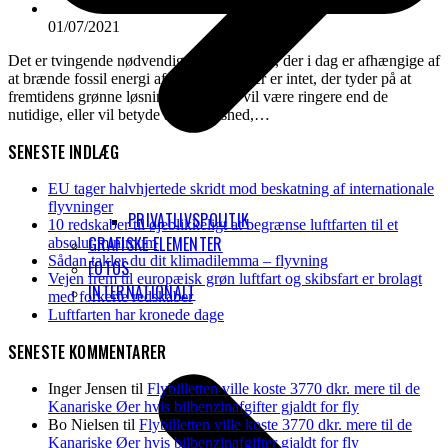
01/07/2021
Det er tvingende nødvendigt at de sektorer, der i dag er afhængige af
at brænde fossil energi af omlægges. Der er intet, der tyder på at
fremtidens grønne løsninger hverken vil være ringere end de
nutidige, eller vil betyde arbejdsløshed,…
SENESTE INDLÆG
EU tager halvhjertede skridt mod beskatning af internationale
flyvninger
PRIVATLIVSPOLITIK
10 redskaber til øjeblikkeligt at begrænse luftfarten til et
GRAFISKE ELEMENTER
absolut minimum
Sådan takler du dit klimadilemma – flyvning
FOTOS
Vejen frem til europæisk grøn luftfart og skibsfart er brolagt
INTERNATIONALT
med forkerte redskaber
Luftfarten har kronede dage
SENESTE KOMMENTARER
Inger Jensen
til
Flybilletten ville koste 3770 dkr. mere til de
Kanariske Øer hvis bilbenzinafgifter gjaldt for fly
Bo Nielsen
til
Flybilletten ville koste 3770 dkr. mere til de
Kanariske Øer hvis bilbenzinafgifter gjaldt for fly