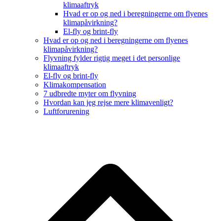
klimaaftryk
Hvad er op og ned i beregningerne om flyenes
klimapåvirkning?
El-fly og brint-fly
Hvad er op og ned i beregningerne om flyenes
klimapåvirkning?
Flyvning fylder rigtig meget i det personlige
klimaaftryk
El-fly og brint-fly
Klimakompensation
7 udbredte myter om flyvning
Hvordan kan jeg rejse mere klimavenligt?
Luftforurening
B
T
T