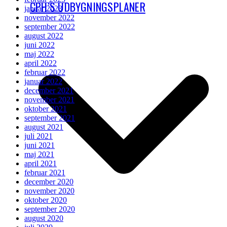
CPH’S UDBYGNINGSPLANER
januar 2023
november 2022
september 2022
august 2022
juni 2022
maj 2022
april 2022
februar 2022
januar 2022
december 2021
november 2021
oktober 2021
september 2021
august 2021
juli 2021
juni 2021
maj 2021
april 2021
februar 2021
december 2020
november 2020
oktober 2020
september 2020
august 2020