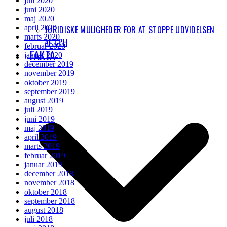
juli 2020
juni 2020
maj 2020
april 2020
JURIDISKE MULIGHEDER FOR AT STOPPE UDVIDELSEN
marts 2020
AF CPH
februar 2020
FAKTA
januar 2020
december 2019
november 2019
oktober 2019
september 2019
august 2019
juli 2019
juni 2019
maj 2019
april 2019
marts 2019
februar 2019
januar 2019
december 2018
november 2018
oktober 2018
september 2018
august 2018
juli 2018