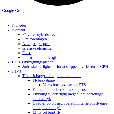
Google Group
Nyheder
Kontakt
Få vores nyhedsbrev
Om foreningen
Amager gruppen
Grafiske elementer
Fotos
Internationalt i øvrigt
CPH’s udbygningsplaner
Juridiske muligheder for at stoppe udvidelsen af CPH
Fakta
Teknisk baggrund og dokumentation
Flybeskatning
Vores høringssvar om ETS
Klimaaflad – eller klimakompensation
Flyvning fylder rigtig meget i det personlige
klimaaftryk
Hvad er op og ned i beregningerne om flyenes
klimapåvirkning?
El-fly og brint-fly