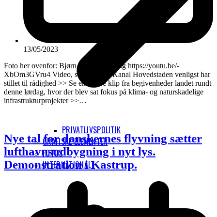
13/05/2023
Foto her ovenfor: Bjørn Tving Stauning https://youtu.be/-
XbOm3GVru4 Video, som 0-tv på Kanal Hovedstaden venligst har
stillet til rådighed >> Se en masse klip fra begivenheder landet rundt
denne lørdag, hvor der blev sat fokus på klima- og naturskadelige
infrastrukturprojekter >>…
PRIVATLIVSPOLITIK
Nye tal for danskernes flyvning sætter
GRAFISKE ELEMENTER
lufthavnsudbygning i nyt lys.
FOTOS
Demonstration i Kastrup.
INTERNATIONALT