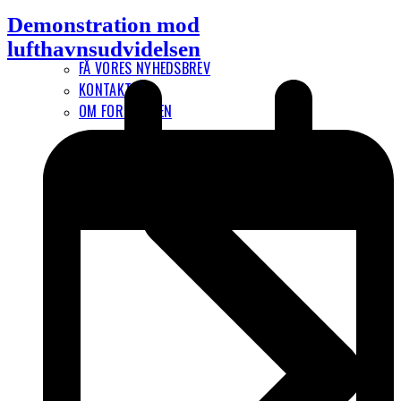
Demonstration mod
lufthavnsudvidelsen
FÅ VORES NYHEDSBREV
KONTAKT
OM FORENINGEN