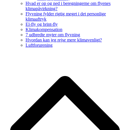
Hvad er op og ned i beregningerne om flyenes
klimapåvirkning?
Flyvning fylder rigtig meget i det personlige
klimaaftryk
El-fly og brint-fly
Klimakompensation
7 udbredte myter om flyvning
Hvordan kan jeg rejse mere klimavenligt?
Luftforurening
B
T
T