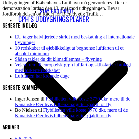
Udbygningen af Københavns Lufthavn må genvurderes. Der er
demonstration lørdag den 13. maj mod udbygningen. Bevar
STAY GROUNDED
Jordforbindelsen og Rådet for Bæredygtig Trafik…
CPH’S UDBYGNINGSPLANER
SENESTE INDLÆG
EU tager halvhjertede skridt mod beskatning af internationale
flyvninger
10 redskaber til øjeblikkeligt at begrænse luftfarten til et
absolut minimum
Sådan takler du dit klimadilemma – flyvning
Vejen frem til europæisk grøn luftfart og skibsfart er brolagt
med forkerte redskaber
Luftfarten har kronede dage
SENESTE KOMMENTARER
Inger Jensen
til
Flybilletten ville koste 3770 dkr. mere til de
Kanariske Øer hvis bilbenzinafgifter gjaldt for fly
Bo Nielsen
til
Flybilletten ville koste 3770 dkr. mere til de
Kanariske Øer hvis bilbenzinafgifter gjaldt for fly
ARKIVER
juli 2026