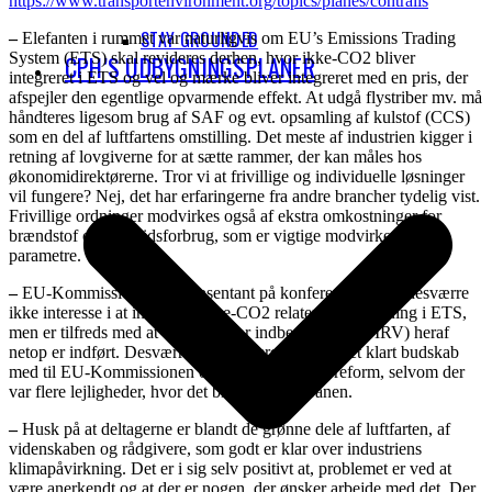
https://www.transportenvironment.org/topics/planes/contrails
STAY GROUNDED
–
Elefanten i rummet var naturligvis om EU’s Emissions Trading
System (ETS) skal revideres derhen, hvor ikke-CO2 bliver
CPH’S UDBYGNINGSPLANER
integreret i ETS og vel og mærke bliver integreret med en pris, der
afspejler den egentlige opvarmende effekt. At udgå flystriber mv. må
håndteres ligesom brug af SAF og evt. opsamling af kulstof (CCS)
som en del af luftfartens omstilling. Det meste af industrien kigger i
retning af lovgiverne for at sætte rammer, der kan måles hos
økonomidirektørerne. Tror vi at frivillige og individuelle løsninger
vil fungere? Nej, det har erfaringerne fra andre brancher tydelig vist.
Frivillige ordninger modvirkes også af ekstra omkostninger for
brændstof og øget tidsforbrug, som er vigtige modvirkende
parametre.
–
EU-Kommissionens repræsentant på konferencen viste desværre
ikke interesse i at inkludere ikke-CO2 relateret opvarmning i ETS,
men er tilfreds med at et system for indberetninger (MRV) heraf
netop er indført. Desværre gav konferencen ikke et klart budskab
med til EU-Kommissionen om dette med ETS-reform, selvom der
var flere lejligheder, hvor det blev bragt på banen.
–
Husk på at deltagerne er blandt de grønne dele af luftfarten, af
videnskaben og rådgivere, som godt er klar over industriens
klimapåvirkning. Det er i sig selv positivt at, problemet er ved at
være anerkendt og at der er nogen, der ønsker arbejde med det. Der