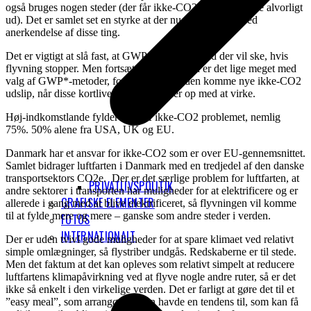
også bruges nogen steder (der får ikke-CO2 til at se mindre alvorligt
ud). Det er samlet set en styrke at der nu er en relativ bred
anerkendelse af disse ting.
Det er vigtigt at slå fast, at GWP* fortæller hvad der vil ske, hvis
flyvning stopper. Men fortsætter flyvning, så er det lige meget med
valg af GWP*-metoder, for der vil hele tiden komme nye ikke-CO2
udslip, når disse kortlivede udslip holder op med at virke.
Høj-indkomstlande fylder mest af ikke-CO2 problemet, nemlig
75%. 50% alene fra USA, UK og EU.
Danmark har et ansvar for ikke-CO2 som er over EU-gennemsnittet.
Samlet bidrager luftfarten i Danmark med en tredjedel af den danske
transportsektors CO2e. Der er det særlige problem for luftfarten, at
PRIVATLIVSPOLITIK
andre sektorer i transporten har muligheder for at elektrificere og er
GRAFISKE ELEMENTER
allerede i gang med at blive elektrificeret, så flyvningen vil komme
til at fylde mere og mere – ganske som andre steder i verden.
FOTOS
INTERNATIONALT
Der er uden tvivl gode muligheder for at spare klimaet ved relativt
simple omlægninger, så flystriber undgås. Redskaberne er til stede.
Men det faktum at det kan opleves som relativt simpelt at reducere
luftfartens klimapåvirkning ved at flyve nogle andre ruter, så er det
ikke så enkelt i den virkelige verden. Det er farligt at gøre det til et
”easy meal”, som arrangørkredsen havde en tendens til, som kan få