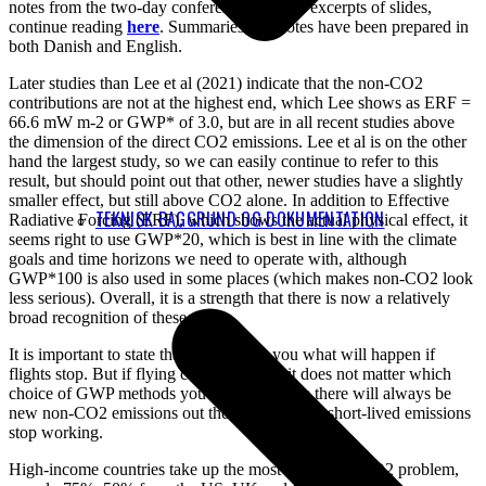
notes from the two-day conference, and see excerpts of slides,
continue reading
here
. Summaries and notes have been prepared in
both Danish and English.
Later studies than Lee et al (2021) indicate that the non-CO2
contributions are not at the highest end, which Lee shows as ERF =
66.6 mW m-2 or GWP* of 3.0, but are in all recent studies above
the dimension of the direct CO2 emissions. Lee et al is on the other
hand the largest study, so we can easily continue to refer to this
result, but should point out that other, newer studies have a slightly
smaller effect, but still above CO2 alone. In addition to Effective
TEKNISK BAGGRUND OG DOKUMENTATION
Radiative Forcing (ERF), which shows the actual physical effect, it
seems right to use GWP*20, which is best in line with the climate
goals and time horizons we need to operate with, although
GWP*100 is also used in some places (which makes non-CO2 look
less serious). Overall, it is a strength that there is now a relatively
broad recognition of these things.
It is important to state that GWP* tells you what will happen if
flights stop. But if flying continues, then it does not matter which
choice of GWP methods you make, because there will always be
new non-CO2 emissions out there when these short-lived emissions
stop working.
High-income countries take up the most of the non-CO2 problem,