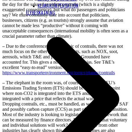
the day for the sake of avoiding contrails (which is a slightly
KLIMAKOMPENSATION
exaggerated consequence), but what do passengers and politicians
FLYBESKATNING
say? We must constantly take into account that politicians,
businesses, citizens (e.g. as tourists) strongly assume that aviation
cannot be made less “productive” without it coming with
unacceptable consequences (international mobility is often seen as a
crucial parameter rather than climate).
–
Due to the conference’s overall topic of contrails, there was not
much focus on the other non-CO2 effects, such as NOX, soot,
aerosols, which T&E and previously Stay Grounded have
accounted for. This gives a not insignificant bias. See T&E’s
excellent “easy-to-read” version.
https://www.transportenvironment.org/topics/planes/contrails
–
The elephant in the room was, of course, whether the EU’s
Emissions Trading System (ETS) should be revised to the point
where non-CO2 is integrated into the ETS and, of course, is
integrated with a price that reflects the actual warming effect.
Dropping contrails, etc., must be handled, as well as the use of SAF
and possibly carbon capture (CCS) as part of the aviation transition.
Most of the industry is looking to legislators to set a framework that
can be measured by finance directors. Do we believe that voluntary
and individual solutions will work? No, experience from other
industries has clearly shown this. Voluntary schemes are also