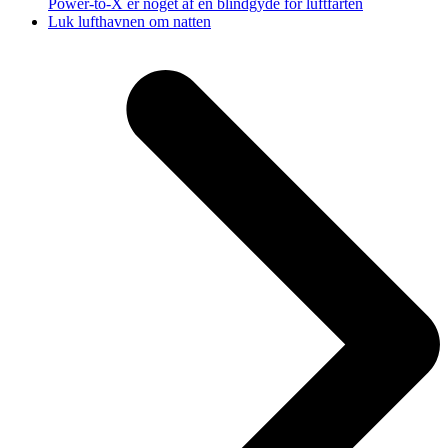
Power-to-X er noget af en blindgyde for luftfarten
next
Luk lufthavnen om natten
post: