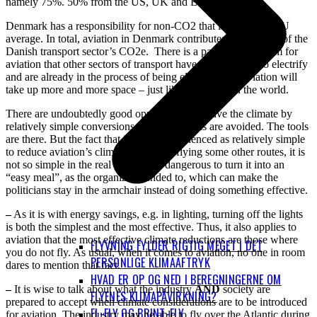
namely 75%. 50% from the US, UK and EU alone.
Denmark has a responsibility for non-CO2 that is above the EU
average. In total, aviation in Denmark contributes with a third of the
Danish transport sector’s CO2e. There is a particular problem for
aviation that other sectors of transport have opportunities to electrify
and are already in the process of being electrified, so aviation will
take up more and more space – just like elsewhere in the world.
There are undoubtedly good opportunities to save the climate by
relatively simple conversions so that contrails are avoided. The tools
are there. But the fact that it can be experienced as relatively simple
to reduce aviation’s climate impact by flying some other routes, it is
not so simple in the real world. It is dangerous to turn it into an
“easy meal”, as the organizers tended to, which can make the
politicians stay in the armchair instead of doing something effective.
–
As it is with energy savings, e.g. in lighting, turning off the lights
is both the simplest and the most effective. Thus, it also applies to
aviation that the most effective climate reductions are those where
FLYVNING FYLDER RIGTIG MEGET I DET
you do not fly. As usual, when it comes to aviation, no one in room
PERSONLIGE KLIMAAFTRYK
dares to mention that fact.
HVAD ER OP OG NED I BEREGNINGERNE OM
–
It is wise to talk about what the industry
AND
society are
FLYENES KLIMAPÅVIRKNING?
prepared to accept when climate considerations are to be introduced
EL-FLY OG BRINT-FLY
for aviation. The industry may be able to fly over the Atlantic during