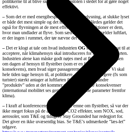
politikerne til at blive siddende i lænestolen i stedet for at gøre noget
effektivt.
–
Som det er med energibesparelser fx ved belysning, at slukke lyset
er både det mest simple og det mest effektive. Således gælder det
også for flyvningen at de mest effektive klimareduktioner er dem,
hvor man undlader at flyve. Som sædvanlig, når det gælder luftfart,
er der ingen i rummet, der tør nævne det faktum.
–
Det er klogt at tale om hvad industrien
OG
samfundet er parat til at
acceptere, når klimahensyn skal introduceres for alvor for luftfarten.
Industrien alene kan måske godt nøjes med at flyve over Atlanten
om dagen af hensyn til flystriber (som er en lidt overdrevet
konsekvens), men hvad siger passagererne og politikerne? Vi skal
hele tiden tage hensyn til, at politikere, erhvervsliv, borgere (fx som
turister) stærkt antager at luftfarten ikke kan gøres mindre
”produktiv” uden at det kommer med uacceptable konsekvenser
(international mobilitet ses gerne som afgørende parameter fremfor
klima).
–
I kraft af konferencens overordnede emne om flystriber, så var der
ikke meget fokus på de andre ikke-CO2 effekter, som NOX, sod,
aerosoler, som T&E og tidligere Stay Grounded har redegjort for.
Det giver en ikke uvæsentlig bias. Se T&E’s udmærkede ”læs-let”
udgave.