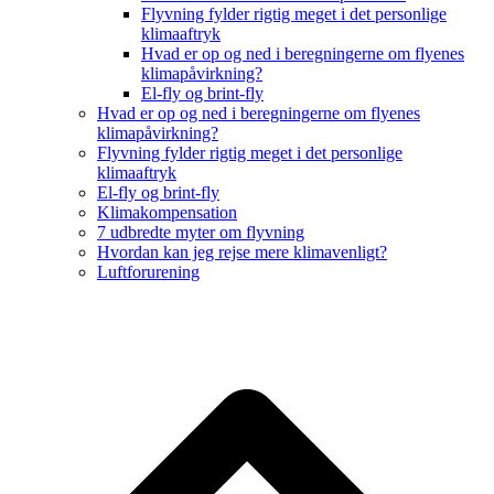
Flyvning fylder rigtig meget i det personlige
klimaaftryk
Hvad er op og ned i beregningerne om flyenes
klimapåvirkning?
El-fly og brint-fly
Hvad er op og ned i beregningerne om flyenes
klimapåvirkning?
Flyvning fylder rigtig meget i det personlige
klimaaftryk
El-fly og brint-fly
Klimakompensation
7 udbredte myter om flyvning
Hvordan kan jeg rejse mere klimavenligt?
Luftforurening
B
T
T