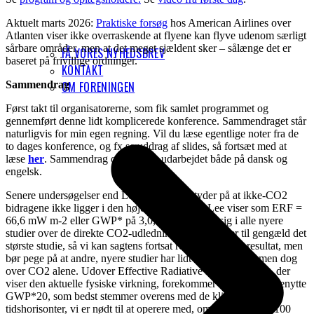
Aktuelt marts 2026:
Praktiske forsøg
hos American Airlines over
Atlanten viser ikke overraskende at flyene kan flyve udenom særligt
sårbare områder, men at det meget sjældent sker – sålænge det er
FÅ VORES NYHEDSBREV
baseret på frivillige ordninger.
KONTAKT
Sammendrag
OM FORENINGEN
Først takt til organisatorerne, som fik samlet programmet og
gennemført denne lidt komplicerede konference. Sammendraget står
naturligvis for min egen regning. Vil du læse egentlige noter fra de
to dages konference, og fx se uddrag af slides, så fortsæt med at
læse
her
. Sammendrag og noter er udarbejdet både på dansk og
engelsk.
Senere undersøgelser end Lee et al (2021) tyder på at ikke-CO2
bidragene ikke ligger i den højeste ende, som Lee viser som ERF =
66,6 mW m-2 eller GWP* på 3,0, men befinder sig i alle nyere
studier over de direkte CO2-udledninger. Lee et al er til gengæld det
største studie, så vi kan sagtens fortsat referere til dette resultat, men
bør pege på at andre, nyere studier har lidt mindre effekt, men dog
over CO2 alene. Udover Effective Radiative Forcing (ERF), der
viser den aktuelle fysiske virkning, forekommer det rigtigt at benytte
GWP*20, som bedst stemmer overens med de klimamål og
tidshorisonter, vi er nødt til at operere med, om end at GWP*100