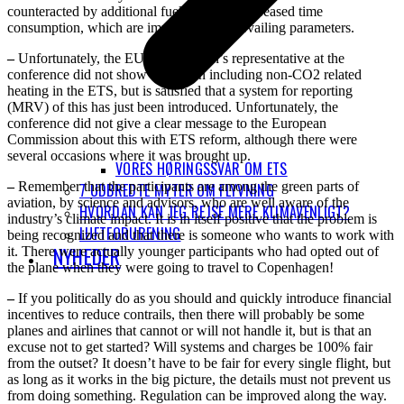
counteracted by additional fuel costs and increased time
consumption, which are important countervailing parameters.
–
Unfortunately, the EU Commission’s representative at the
conference did not show interest in including non-CO2 related
heating in the ETS, but is satisfied that a system for reporting
(MRV) of this has just been introduced. Unfortunately, the
conference did not give a clear message to the European
Commission about this with ETS reform, although there were
several occasions where it was brought up.
VORES HØRINGSSVAR OM ETS
–
Remember that the participants are among the green parts of
7 UDBREDTE MYTER OM FLYVNING
aviation, by science and advisors, who are well aware of the
HVORDAN KAN JEG REJSE MERE KLIMAVENLIGT?
industry’s climate impact. It is in itself positive that the problem is
LUFTFORURENING
being recognized and that there is someone who wants to work with
NYHEDER
it. There were actually younger participants who had opted out of
the plane when they were going to travel to Copenhagen!
–
If you politically do as you should and quickly introduce financial
incentives to reduce contrails, then there will probably be some
planes and airlines that cannot or will not handle it, but is that an
excuse not to get started? Will systems and charges be 100% fair
from the outset? It doesn’t have to be fair for every single flight, but
as long as it works in the big picture, the details must not prevent us
from doing something. Regulation can be improved along the way.