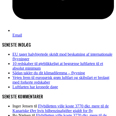
Email
SENESTE INDLÆG
EU tager halvhjertede skridt mod beskatning af internationale
flyvninger
10 redskaber til øjeblikkeligt at begrænse luftfarten til et
absolut minimum
Sådan takler du dit klimadilemma – flyvning
Vejen frem til europæisk grøn luftfart og skibsfart er brolagt
med forkerte redskaber
Luftfarten har kronede dage
SENESTE KOMMENTARER
Inger Jensen
til
Flybilletten ville koste 3770 dkr. mere til de
Kanariske Øer hvis bilbenzinafgifter gjaldt for fly
Bo Nielsen
til
Flybilletten ville koste 3770 dkr. mere til de