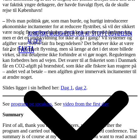
var faktisk yngre deltagere, der havde fravalgt flyet, da de skulle
rejse til København!
–
Hvis man politisk gør, som man burde, og hurtigt introducerer
økonomiske incitamenter for at reducere flystriber, så vil der sikkert
være nogle fly og flyselskaber, der ikke kan eller vil håndtere det,
JURIDISKE MULIGHEDER FOR AT STOPPE UDVIDELSEN
men er det en undskyldning for ikke at gå i gang? Vil systemer og
AF CPH
afgifter være 100% fair fra begyndelsen? Det behøver ikke at være
FAKTA
fair for hver enkelt flyvning, men så længe at det i det store billede
virker, så må detaljerne ikke forhindre at vi gør noget. Reguleringen
kan forbedres hen ad vejen. Det svarer til at fiskeriet som i Danmark
får en CO2-afgift på brændstof, som ikke alle fiskere kan reagere på
– andet ved at betale – men afgiften giver immervæk incitamenter til
at ændre noget.
Slides ligger i sin helhed her:
Dag 1
,
dag 2
.
See
program og speakers.
See
video from the first day
.
Summary
First of all, thank you to the organizers, who put together the
program and carried out this somewhat complicated conference. The
summary is of course at my own expense. If you want to read actual