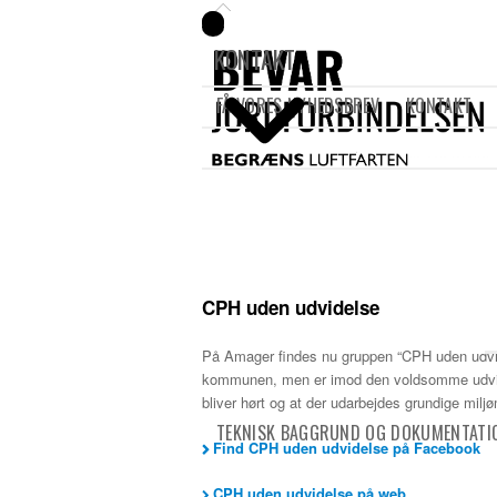
KONTAKT
FÅ VORES NYHEDSBREV
KONTAKT
CPH uden udvidelse
På Amager findes nu gruppen “CPH uden udvide
kommunen, men er imod den voldsomme udvidelse
bliver hørt og at der udarbejdes grundige mil
TEKNISK BAGGRUND OG DOKUMENTATI
Find CPH uden udvidelse på Facebook
CPH uden udvidelse på web