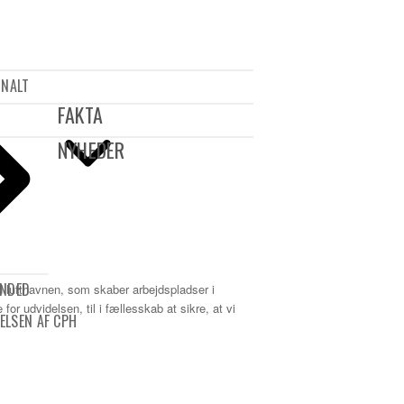
ONALT
Open
Close
FAKTA
mobile
mobile
NYHEDER
menu
menu
UNDED
 lufthavnen, som skaber arbejdspladser i
 udvidelsen, til i fællesskab at sikre, at vi
ELSEN AF CPH