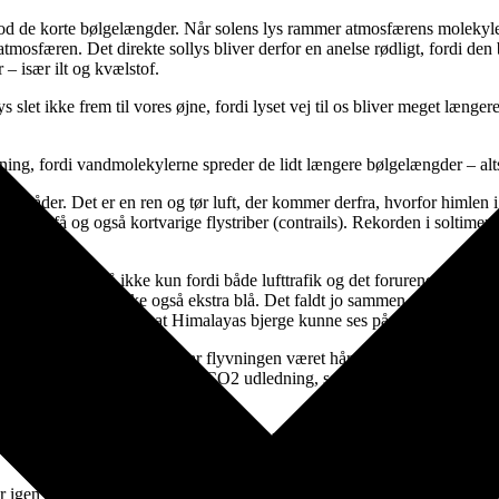
d de korte bølgelængder. Når solens lys rammer atmosfærens molekyler s
tmosfæren. Det direkte sollys bliver derfor en anelse rødligt, fordi den b
 især ilt og kvælstof.
ys slet ikke frem til vores øjne, fordi lyset vej til os bliver meget læn
rvning, fordi vandmolekylerne spreder de lidt længere bølgelængder – alt
mråder. Det er en ren og tør luft, der kommer derfra, hvorfor himlen i 
anne få og også kortvarige flystriber (contrails). Rekorden i soltimer he
t.
 blå, er det altså ikke kun fordi både lufttrafik og det forurenende pro
 og himlen syntes måske også ekstra blå. Det faldt jo sammen med beret
ar der beretninger om at Himalayas bjerge kunne ses på endog meget st
get nedsat, og ikke mindst har flyvningen været hårdt ramt. Under nor
kt og sammenholdt med den CO2 udledning, som flyene påfører atmosfære
afkølende effekt, hvorfor det jo er endnu mere bemærkelsesværdigt, at de
gen og måske når det gamle niveau fra før coronakrisen i løbet af et års