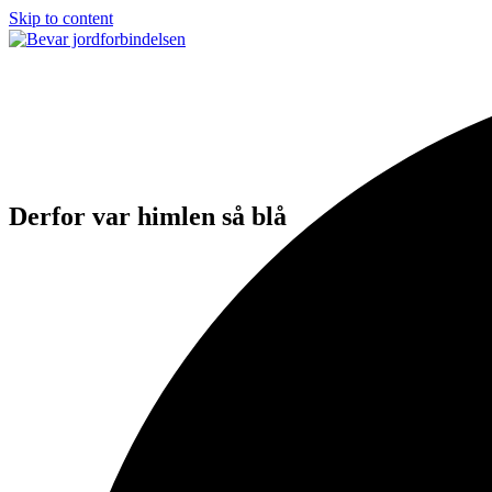
Skip to content
Open
Close
mobile
mobile
menu
menu
Derfor var himlen så blå