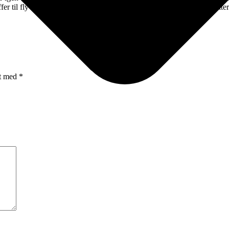
r til fly og skibe, samtidig med at de vedvarende energikilder erstatter d
et med
*