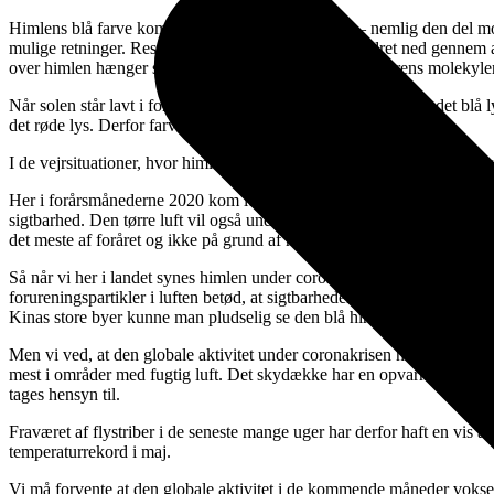
Himlens blå farve kommer fra en del af solens lys – nemlig den del mo
mulige retninger. Resten af sollyset går stort set uhindret ned gennem a
over himlen hænger sammen med størrelsen af atmosfærens molekyler –
Når solen står lavt i forbindelse med solop- eller nedgang når det blå l
det røde lys. Derfor farves himlen rød når solen står lavt.
I de vejrsituationer, hvor himlen er meget fugtig ser vi også en rødfa
Her i forårsmånederne 2020 kom luften overvejende fra de kolde polaro
sigtbarhed. Den tørre luft vil også under normale omstændigheder kun d
det meste af foråret og ikke på grund af manglende økonomisk aktivite
Så når vi her i landet synes himlen under coronakrisen har været meget
forureningspartikler i luften betød, at sigtbarheden blev ekstra god,
Kinas store byer kunne man pludselig se den blå himmel og i Indien v
Men vi ved, at den globale aktivitet under coronakrisen har været me
mest i områder med fugtig luft. Det skydække har en opvarmende effe
tages hensyn til.
Fraværet af flystriber i de seneste mange uger har derfor haft en vis 
temperaturrekord i maj.
Vi må forvente at den globale aktivitet i de kommende måneder vokser i