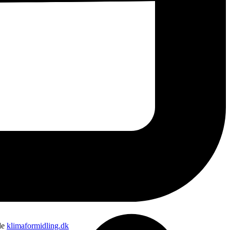
de
klimaformidling.dk