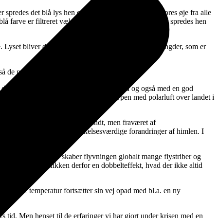
predes det blå lys hen over himlen og når frem til vores øje fra alle
lå farve er filtreret væk. At det netop er det blå lys, der spredes hen
gere. Lyset bliver derfor domineret af de længere bælgelængder, som er
så de mere røde farver.
den slags vejrsituationer altid er meget blå og også med en god
r i landet var derfor begrundet i vejrtypen med polarluft over landet i
duktionsapparat pludselig forsvandt, men fraværet af
ninger fra udlandet om bemærkelsesværdige forandringer af himlen. I
or afstand.
male omstændigheder skaber flyvningen globalt mange flystriber og
n, får lufttrafikken derfor en dobbelteffekt, hvad der ikke altid
n globale temperatur fortsætter sin vej opad med bl.a. en ny
 tid. Men henset til de erfaringer vi har gjort under krisen med en