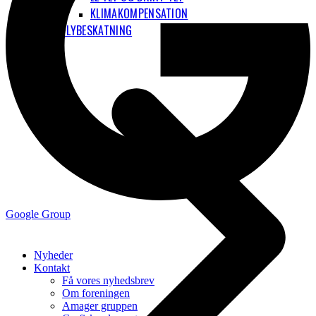
KLIMAKOMPENSATION
FLYBESKATNING
Google Group
Nyheder
Kontakt
Få vores nyhedsbrev
Om foreningen
Amager gruppen