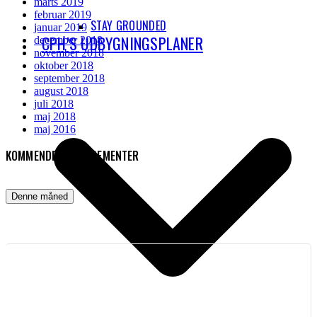
marts 2019
februar 2019
STAY GROUNDED
januar 2019
CPH’S UDBYGNINGSPLANER
december 2018
november 2018
oktober 2018
september 2018
august 2018
juli 2018
maj 2018
maj 2016
KOMMENDE ARRANGEMENTER
Denne måned