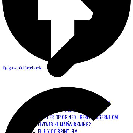
Følg os på Facebook
FLYVNING FYLDER RIGTIG MEGET I DET
PERSONLIGE KLIMAAFTRYK
HVAD ER OP OG NED I BEREGNINGERNE OM
FLYENES KLIMAPÅVIRKNING?
EL-FLY OG BRINT-FLY