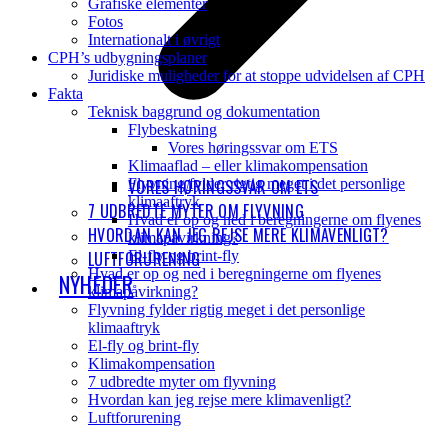
Grafiske elementer
Fotos
Internationalt i øvrigt
CPH’s udbygningsplaner
Juridiske muligheder for at stoppe udvidelsen af CPH
Fakta
Teknisk baggrund og dokumentation
Flybeskatning
Vores høringssvar om ETS
Klimaaflad – eller klimakompensation
VORES HØRINGSSVAR OM ETS
Flyvning fylder rigtig meget i det personlige
klimaaftryk
7 UDBREDTE MYTER OM FLYVNING
Hvad er op og ned i beregningerne om flyenes
HVORDAN KAN JEG REJSE MERE KLIMAVENLIGT?
klimapåvirkning?
LUFTFORURENING
El-fly og brint-fly
Hvad er op og ned i beregningerne om flyenes
NYHEDER
klimapåvirkning?
Flyvning fylder rigtig meget i det personlige
klimaaftryk
El-fly og brint-fly
Klimakompensation
7 udbredte myter om flyvning
Hvordan kan jeg rejse mere klimavenligt?
Luftforurening