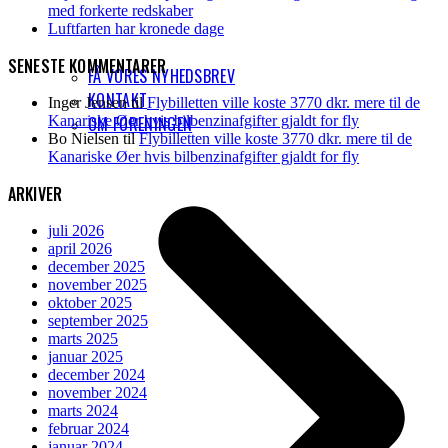
med forkerte redskaber
Luftfarten har kronede dage
SENESTE KOMMENTARER
FÅ VORES NYHEDSBREV
KONTAKT
Inger Jensen
til
Flybilletten ville koste 3770 dkr. mere til de
Kanariske Øer hvis bilbenzinafgifter gjaldt for fly
OM FORENINGEN
Bo Nielsen
til
Flybilletten ville koste 3770 dkr. mere til de
Kanariske Øer hvis bilbenzinafgifter gjaldt for fly
ARKIVER
juli 2026
april 2026
december 2025
november 2025
oktober 2025
september 2025
marts 2025
januar 2025
december 2024
november 2024
marts 2024
februar 2024
januar 2024