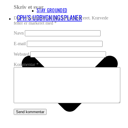
Skriv et svar
STAY GROUNDED
CPH’S UDBYGNINGSPLANER
Din e-mailadresse vil ikke blive publiceret.
Krævede
felter er markeret med
*
Navn
E-mail
Websted
Kommentar
*