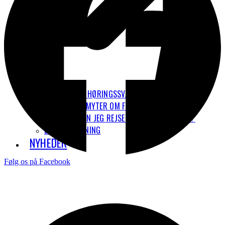
VORES HØRINGSSVAR OM ETS
7 UDBREDTE MYTER OM FLYVNING
HVORDAN KAN JEG REJSE MERE KLIMAVENLIGT?
LUFTFORURENING
NYHEDER
Følg os på Facebook