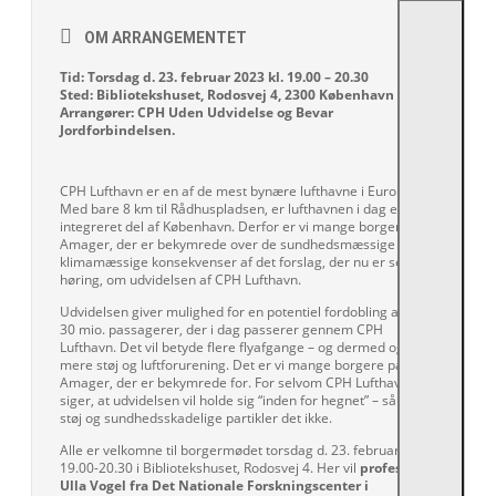
KONTAKT
OM ARRANGEMENTET
Tid: Torsdag d. 23. februar 2023 kl. 19.00 – 20.30
Sted: Bibliotekshuset, Rodosvej 4, 2300 København S
Arrangører: CPH Uden Udvidelse og Bevar
Jordforbindelsen.
CPH Lufthavn er en af de mest bynære lufthavne i Europa.
Med bare 8 km til Rådhuspladsen, er lufthavnen i dag en
integreret del af København. Derfor er vi mange borgere på
Amager, der er bekymrede over de sundhedsmæssige og
klimamæssige konsekvenser af det forslag, der nu er sendt i
høring, om udvidelsen af CPH Lufthavn.
Udvidelsen giver mulighed for en potentiel fordobling af de
30 mio. passagerer, der i dag passerer gennem CPH
Lufthavn. Det vil betyde flere flyafgange – og dermed også
mere støj og luftforurening. Det er vi mange borgere på
Amager, der er bekymrede for. For selvom CPH Lufthavn
siger, at udvidelsen vil holde sig “inden for hegnet” – så gør
støj og sundhedsskadelige partikler det ikke.
Alle er velkomne til borgermødet torsdag d. 23. februar kl.
19.00-20.30 i Bibliotekshuset, Rodosvej 4. Her vil
professor
Ulla Vogel fra Det Nationale Forskningscenter i