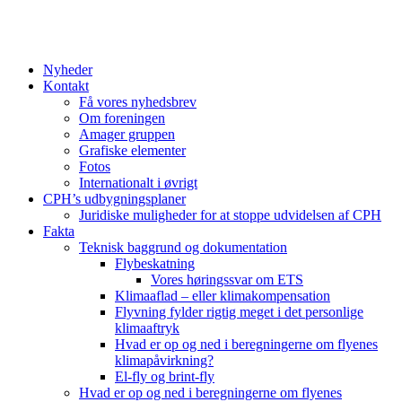
Nyheder
Kontakt
Få vores nyhedsbrev
Om foreningen
Amager gruppen
Grafiske elementer
Fotos
Internationalt i øvrigt
CPH’s udbygningsplaner
Juridiske muligheder for at stoppe udvidelsen af CPH
Fakta
Teknisk baggrund og dokumentation
Flybeskatning
Vores høringssvar om ETS
Klimaaflad – eller klimakompensation
Flyvning fylder rigtig meget i det personlige
klimaaftryk
Hvad er op og ned i beregningerne om flyenes
klimapåvirkning?
El-fly og brint-fly
Hvad er op og ned i beregningerne om flyenes