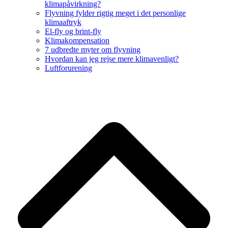
klimapåvirkning?
Flyvning fylder rigtig meget i det personlige
klimaaftryk
El-fly og brint-fly
Klimakompensation
7 udbredte myter om flyvning
Hvordan kan jeg rejse mere klimavenligt?
Luftforurening
B
T
T