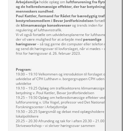
Arbejdsmiljø
holde oplæg om
luftforurening fra flytrafik
og de helbredsmæssige effekter, der har betydning for
menneskers sundhed
.
Poul Kattler, formand for Rådet for bæredygtig trafik
og
bestyrelsesmedlem i Bevar Jordforbindelsen
fortæller om
FÅ VORES NYHEDSBREV
de
klimamæssige konsekvenser
og trends inden for
KONTAKT
regulering af lufthavnstrafik.
Vi vil også fortælle om udvidelsesplanerne for lufthavnen, og
OM FORENINGEN
der vil være mulighed for at arbejde med
personlige
høringssvar
– så tag gerne din computer eller telefon med
og send dit høringssvar til lovforslaget, når vi mødes – der er
frist for høringssvar d. 26. februar 2023.
Program
:
19.00 – 19.10 Velkommen og introduktion til forslaget om
udvidelse af CPH Lufthavn v. borgergruppen CPH uden
udvidelse
19.10 – 19.25 Oplæg om trafiksektorens klimamæssige
betydning v. Poul Kattler, Bevar Jordforbindelsen
19.25 – 19.50 Oplæg om helbredsmæssige effekter ved
luftforurening v. Ulla Vogel, professor ved Det Nationale
Forskningscenter i Arbejdsmiljø
19.50 – 20.25 Spørgsmål og debat med oplægsholdere og
lokalpolitikere
20.25 – 20.30 Afrunding og tak for i aften 20.30 – 21.00
Skriveworkshop – vi skriver høringssvar sammen