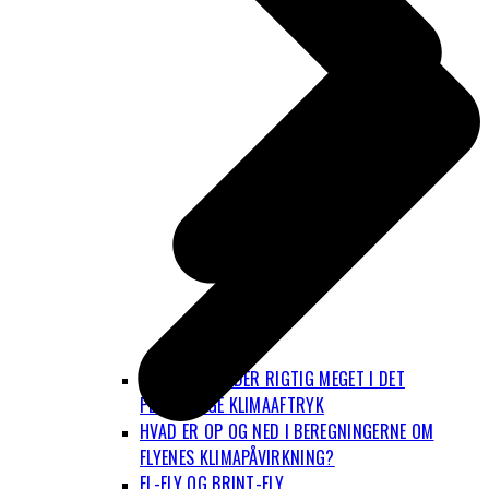
FLYVNING FYLDER RIGTIG MEGET I DET
PERSONLIGE KLIMAAFTRYK
HVAD ER OP OG NED I BEREGNINGERNE OM
FLYENES KLIMAPÅVIRKNING?
EL-FLY OG BRINT-FLY