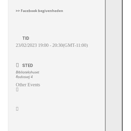
>>
Facebook begivenheden
TID
23/02/2023
19:00
-
20:30
(GMT-11:00)
STED
Bibliotekshuset
Rodosvej 4
PRIVATLIVSPOLITIK
GRAFISKE ELEMENTER
Other Events
FOTOS
INTERNATIONALT