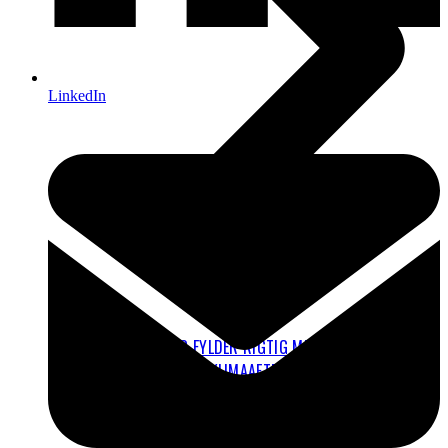
LinkedIn
FLYVNING FYLDER RIGTIG MEGET I DET
PERSONLIGE KLIMAAFTRYK
HVAD ER OP OG NED I BEREGNINGERNE OM
FLYENES KLIMAPÅVIRKNING?
EL-FLY OG BRINT-FLY