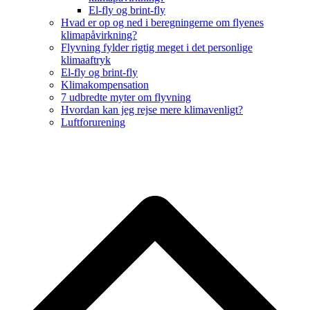
El-fly og brint-fly
Hvad er op og ned i beregningerne om flyenes
klimapåvirkning?
Flyvning fylder rigtig meget i det personlige
klimaaftryk
El-fly og brint-fly
Klimakompensation
7 udbredte myter om flyvning
Hvordan kan jeg rejse mere klimavenligt?
Luftforurening
B
T
T