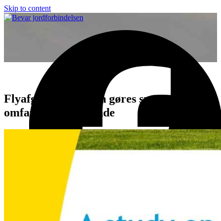
Skip to content
Open
Close
mobile
mobile
menu
menu
Flyafgifter i EU kan gøres smartere og
omfatte alle EU-lande