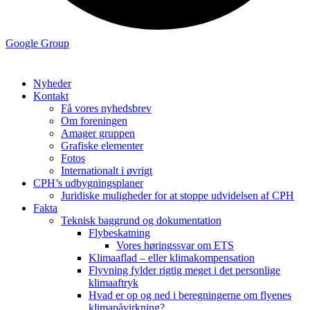
Google Group
Nyheder
Kontakt
Få vores nyhedsbrev
Om foreningen
Amager gruppen
Grafiske elementer
Fotos
Internationalt i øvrigt
CPH’s udbygningsplaner
Juridiske muligheder for at stoppe udvidelsen af CPH
Fakta
Teknisk baggrund og dokumentation
Flybeskatning
Vores høringssvar om ETS
Klimaaflad – eller klimakompensation
Flyvning fylder rigtig meget i det personlige
klimaaftryk
Hvad er op og ned i beregningerne om flyenes
klimapåvirkning?