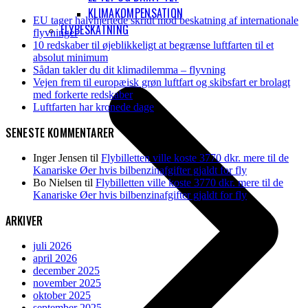
KLIMAKOMPENSATION
EU tager halvhjertede skridt mod beskatning af internationale
FLYBESKATNING
flyvninger
10 redskaber til øjeblikkeligt at begrænse luftfarten til et
absolut minimum
Sådan takler du dit klimadilemma – flyvning
Vejen frem til europæisk grøn luftfart og skibsfart er brolagt
med forkerte redskaber
Luftfarten har kronede dage
SENESTE KOMMENTARER
Inger Jensen
til
Flybilletten ville koste 3770 dkr. mere til de
Kanariske Øer hvis bilbenzinafgifter gjaldt for fly
Bo Nielsen
til
Flybilletten ville koste 3770 dkr. mere til de
Kanariske Øer hvis bilbenzinafgifter gjaldt for fly
ARKIVER
juli 2026
april 2026
december 2025
november 2025
oktober 2025
september 2025