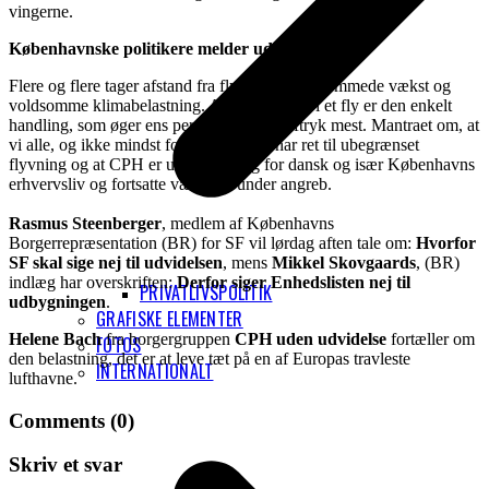
vingerne.
Københavnske politikere melder ud
Flere og flere tager afstand fra flyvningens uhæmmede vækst og
voldsomme klimabelastning. At sætte sig op i et fly er den enkelt
handling, som øger ens personlige CO2 aftryk mest. Mantraet om, at
vi alle, og ikke mindst forretningsfolk, har ret til ubegrænset
flyvning og at CPH er uomgængelig for dansk og især Københavns
erhvervsliv og fortsatte vækst, er under angreb.
Rasmus Steenberger
, medlem af Københavns
Borgerrepræsentation (BR) for SF vil lørdag aften tale om:
Hvorfor
SF skal sige nej til udvidelsen
, mens
Mikkel Skovgaards
, (BR)
indlæg har overskriften:
Derfor siger Enhedslisten nej til
PRIVATLIVSPOLITIK
udbygningen
.
GRAFISKE ELEMENTER
Helene Bach
fra borgergruppen
CPH uden udvidelse
fortæller om
FOTOS
den belastning, det er at leve tæt på en af Europas travleste
INTERNATIONALT
lufthavne.
Comments (0)
Skriv et svar