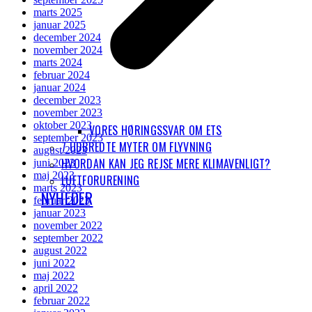
marts 2025
januar 2025
december 2024
november 2024
marts 2024
februar 2024
januar 2024
december 2023
november 2023
oktober 2023
VORES HØRINGSSVAR OM ETS
september 2023
7 UDBREDTE MYTER OM FLYVNING
august 2023
HVORDAN KAN JEG REJSE MERE KLIMAVENLIGT?
juni 2023
maj 2023
LUFTFORURENING
marts 2023
NYHEDER
februar 2023
januar 2023
november 2022
september 2022
august 2022
juni 2022
maj 2022
april 2022
februar 2022