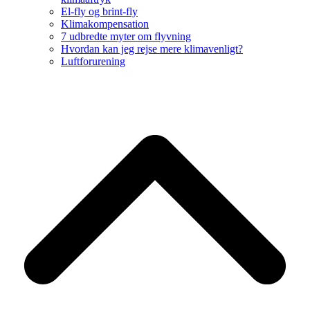
El-fly og brint-fly
Klimakompensation
7 udbredte myter om flyvning
Hvordan kan jeg rejse mere klimavenligt?
Luftforurening
B
T
T