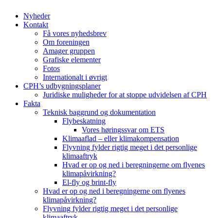
Nyheder
Kontakt
Få vores nyhedsbrev
Om foreningen
Amager gruppen
Grafiske elementer
Fotos
Internationalt i øvrigt
CPH’s udbygningsplaner
Juridiske muligheder for at stoppe udvidelsen af CPH
Fakta
Teknisk baggrund og dokumentation
Flybeskatning
Vores høringssvar om ETS
Klimaaflad – eller klimakompensation
Flyvning fylder rigtig meget i det personlige
klimaaftryk
Hvad er op og ned i beregningerne om flyenes
klimapåvirkning?
El-fly og brint-fly
Hvad er op og ned i beregningerne om flyenes
klimapåvirkning?
Flyvning fylder rigtig meget i det personlige
klimaaftryk