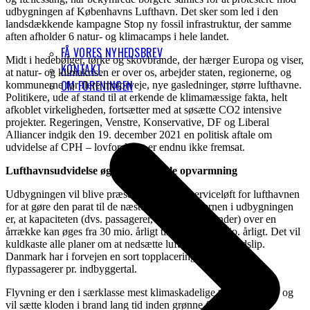
udbygningen af Københavns Lufthavn. Det sker som led i den
landsdækkende kampagne Stop ny fossil infrastruktur, der samme
aften afholder 6 natur- og klimacamps i hele landet.
FÅ VORES NYHEDSBREV
Midt i hedebølger, tørke og skovbrande, der hærger Europa og viser,
KONTAKT
at natur- og klimakrisen er over os, arbejder staten, regionerne, og
OM FORENINGEN
kommunerne for flere motorveje, nye gasledninger, større lufthavne.
Politikere, ude af stand til at erkende de klimamæssige fakta, helt
afkoblet virkeligheden, fortsætter med at søsætte CO2 intensive
projekter. Regeringen, Venstre, Konservative, DF og Liberal
Alliancer indgik den 19. december 2021 en politisk aftale om
udvidelse af CPH – lovforslaget er endnu ikke fremsat.
Lufthavnsudvidelse øger den globale opvarmning
Udbygningen vil blive præsenteret som et serviceløft for lufthavnen
for at gøre den parat til de næste årtier. Men kernen i udbygningen
er, at kapaciteten (dvs. passagerer, der letter og lander) over en
årrække kan øges fra 30 mio. årligt til 50 eller 60 mio. årligt. Det vil
kuldkaste alle planer om at nedsætte luftfartens CO2 udslip.
Danmark har i forvejen en sort topplacering med mange
flypassagerer pr. indbyggertal.
Flyvning er den i særklasse mest klimaskadelige transportform, og
vil sætte kloden i brand lang tid inden grønne fly kommer på