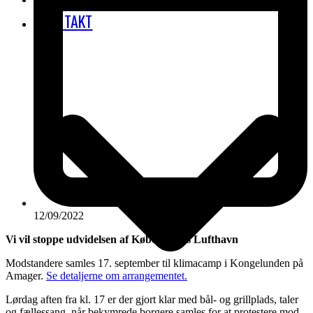
KONTAKT
12/09/2022
Vi vil stoppe udvidelsen af Københavns Lufthavn
Modstandere samles 17. september til klimacamp i Kongelunden på
Amager.
Se detaljerne om arrangementet.
Lørdag aften fra kl. 17 er der gjort klar med bål- og grillplads, taler
og fællessang, når bekymrede borgere samles for at protestere mod