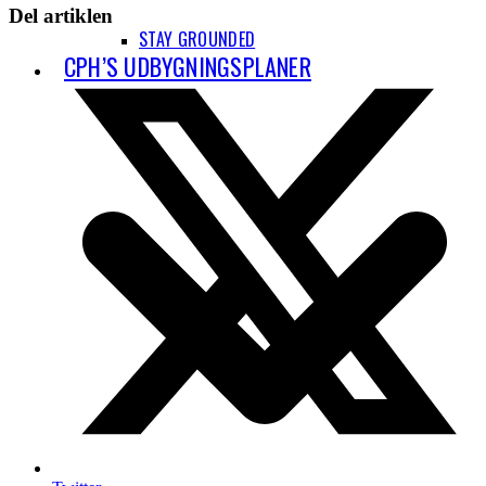
Del artiklen
STAY GROUNDED
CPH’S UDBYGNINGSPLANER