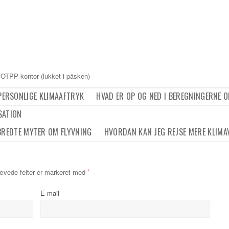
 OTPP kontor (lukket i påsken)
 PERSONLIGE KLIMAAFTRYK
HVAD ER OP OG NED I BEREGNINGERNE O
SATION
BREDTE MYTER OM FLYVNING
HVORDAN KAN JEG REJSE MERE KLIMA
ævede felter er markeret med
*
E-mail