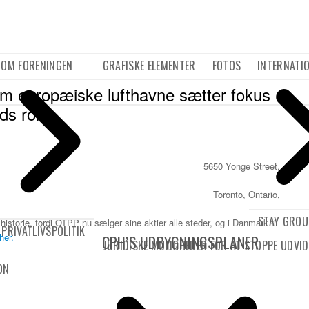
OM FORENINGEN
GRAFISKE ELEMENTER
FOTOS
INTERNATI
m europæiske lufthavne sætter fokus
s rolle
5650 Yonge Street,
Toronto, Ontario,
STAY GRO
l historie, fordi OTPP nu sælger sine aktier alle steder, og i Danmark til
PRIVATLIVSPOLITIK
her.
CPH’S UDBYGNINGSPLANER
JURIDISKE MULIGHEDER FOR AT STOPPE UDVID
ON