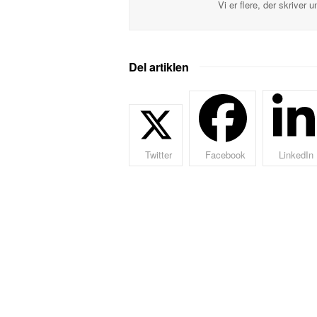
Vi er flere, der skriver 
Del artiklen
Twitter
Facebook
LinkedIn