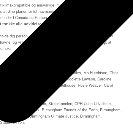
m klimakompatible og ansvarlige investeringer aktivt er vildledende for
, at dine planer for lufthavnsudvidelse viser, at du er i strid med dine
g friheder i Canada og Europa. Derfor gentager vi vores krav om, at du
t trække alle udvidelsesplaner tilbage
.
olde dig personligt ansvarlig for handlingerne i disse lufthavne. Vi
avne, og vi har brug for, at du forstår, at vi ikke har til hensigt at
re nok.
ger Staahl Jensen, Tanguy Tomes, Rosy Scholes, Mo Hutchison, Chris
pman, Sarah Lardner, Beryl Moppett, Nicolette Lawson, Caroline
 Barney Hobbs, Nicky Manu, Abi Wheelhouse, Rosie Weaver, Carol
l, UK; HACAN East, London, Storbritannien; CPH Uden Udvidelse,
, København, Danmark; Birmingham Friends of the Earth, Birmingham,
ull, Storbritannien; Birmingham Climate Justice, Birmingham,
torbritannien.