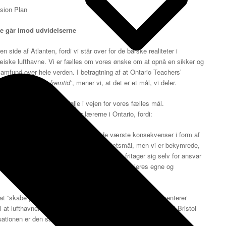
sion Plan
e går imod udvidelserne
n side af Atlanten, fordi vi står over for de barske realiteter i
æiske lufthavne. Vi er fælles om vores ønske om at opnå en sikker og
amfund over hele verden. I betragtning af at Ontario Teachers’
at forme en bedre fremtid
“, mener vi, at det er et mål, vi deler.
ufthavne i OTPPs portefølje i vejen for vores fælles mål.
mtid lokalt, globalt eller for lærerne i Ontario, fordi:
ne skal toppe i 2025 for at undgå de værste konsekvenser i form af
OTTP ejede lufthavne har CO2-neutralitetsmål, men vi er bekymrede,
Det betyder, at hver lufthavn uretmæssigt fritager sig selv for ansvar
videlsen af ​​lufthavne er i modstrid med både jeres egne og
at “skabe positiv indflydelse” for lokalsamfund. Vi repræsenterer
l at lufthavnene udvides. Tusindvis af mennesker har alene i Bristol
Situationen er den samme for lokalsamfund omkring London City,