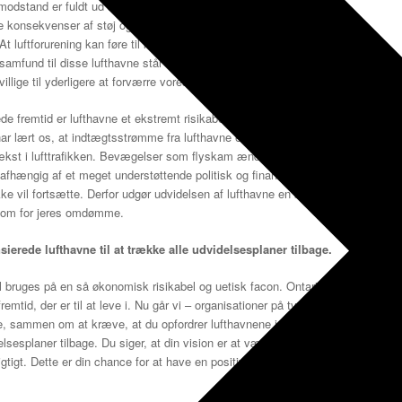
dstand er fuldt ud støttet af sundhedsstatistikker, som i stigende
nsekvenser af støj og luftforurening. At støjforurening kan føre til
At luftforurening kan føre til kræft, lungesygdomme og hjerte-kar-
mfund til disse lufthavne står vi allerede over for højere
villige til yderligere at forværre vores eksponering for denne forurening.
e fremtid er lufthavne et ekstremt risikabelt element i en
r lært os, at indtægtsstrømme fra lufthavne er skrøbelige. En
vækst i lufttrafikken. Bevægelser som flyskam ændrer samfundets syn
fhængig af et meget understøttende politisk og finanspolitisk miljø. I
kke vil fortsætte. Derfor udgør udvidelsen af ​​lufthavne en betydelig
l som for jeres omdømme.
sierede lufthavne til at trække alle udvidelsesplaner tilbage.
l bruges på en så økonomisk risikabel og uetisk facon. Ontario-
emtid, der er til at leve i. Nu går vi – organisationer på tværs af
e, sammen om at kræve, at du opfordrer lufthavnene i din portefølje til
lsesplaner tilbage. Du siger, at din vision er at være en banebrydende
igtigt. Dette er din chance for at have en positiv indflydelse på vores