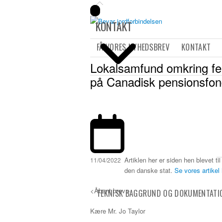
KONTAKT
FÅ VORES NYHEDSBREV
KONTAKT
Lokalsamfund omkring fe
på Canadisk pensionsfond
Artiklen her er siden hen blevet ti
11/04/2022
den danske stat.
Se vores artikel 
<Åbent brev>
TEKNISK BAGGRUND OG DOKUMENTATI
Kære Mr. Jo Taylor