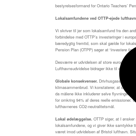
bestyrelsesformand for Ontario Teachers’ Pen
Lokalsamfundene ved OTTP-ejede lufthavn
Vi skriver til jer som lokalsamfund fra den ande
forbindelse med OTTP’s investeringer i europ
bæredygtig fremtid, som skal gælde for lokals
Pension Plan (OTPP) søger at “
investere for 
Desværre er udvidelsen af ​​store europæiske l
Lufthavnsudvidelse bidrager ikke til en bedre fre
Globale konsekvenser.
Drivhusgasemissioner
klimasammenbrud. Vi konstaterer, at de fem 
da målene ikke inkluderer selve flyvningerne. 
for omkring 94% af deres reelle emissioner. Ud
lufthavnenes CO2-neutralitetsmål.
Lokal ødelæggelse.
OTTP siger, at I ønsker 
lokalsamfundene, og vi giver ikke samtykke ti
været imod udvidelsen af ​​Bristol lufthavn. 