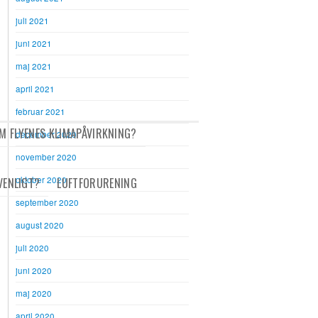
juli 2021
juni 2021
maj 2021
april 2021
februar 2021
M FLYENES KLIMAPÅVIRKNING?
december 2020
november 2020
oktober 2020
VENLIGT?
LUFTFORURENING
september 2020
august 2020
juli 2020
juni 2020
maj 2020
april 2020