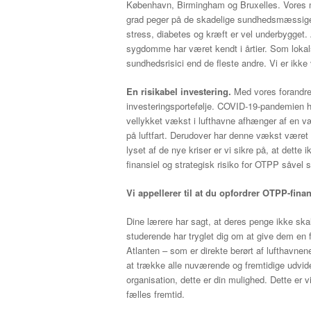
København, Birmingham og Bruxelles. Vores mo
grad peger på de skadelige sundhedsmæssige ko
stress, diabetes og kræft er vel underbygget. 
sygdomme har været kendt i årtier. Som lokalsa
sundhedsrisici end de fleste andre. Vi er ikke 
En risikabel investering.
Med vores forandred
investeringsportefølje. COVID-19-pandemien ha
vellykket vækst i lufthavne afhænger af en 
på luftfart. Derudover har denne vækst været a
lyset af de nye kriser er vi sikre på, at dette i
finansiel og strategisk risiko for OTPP såve
Vi appellerer til at du opfordrer OTPP-finan
Dine lærere har sagt, at deres penge ikke ska
studerende har tryglet dig om at give dem en fr
Atlanten – som er direkte berørt af lufthavnen
at trække alle nuværende og fremtidige udvide
organisation, dette er din mulighed. Dette er v
fælles fremtid.