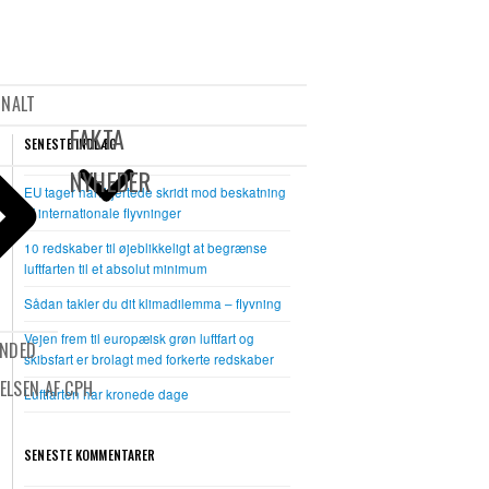
Open
Close
mobile
mobile
ONALT
menu
menu
FAKTA
SENESTE INDLÆG
NYHEDER
EU tager halvhjertede skridt mod beskatning
af internationale flyvninger
10 redskaber til øjeblikkeligt at begrænse
luftfarten til et absolut minimum
Sådan takler du dit klimadilemma – flyvning
Vejen frem til europæisk grøn luftfart og
UNDED
skibsfart er brolagt med forkerte redskaber
ELSEN AF CPH
Luftfarten har kronede dage
SENESTE KOMMENTARER