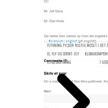
CC:
Mr. Jeff Davis
Mr. Ziad Hindo
Det fælles brev sættes op foran det engelske
>>
Se brevet i original
(på engelsk)
FLYVNING FYLDER RIGTIG MEGET I DET
EL-FLY OG BRINT-FLY
KLIMAKOMPEN
Comments (0)
FLYBESKATNING
7 UD
Skriv et svar
Din e-mailadresse vil ikke blive publiceret.
Kr
Navn