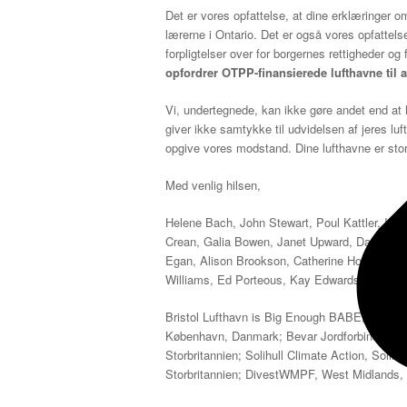
Det er vores opfattelse, at dine erklæringer o
lærerne i Ontario. Det er også vores opfattelse
forpligtelser over for borgernes rettigheder o
opfordrer OTPP-finansierede lufthavne til a
Vi, undertegnede, kan ikke gøre andet end at h
giver ikke samtykke til udvidelsen af jeres lufth
opgive vores modstand. Dine lufthavne er sto
Med venlig hilsen,
Helene Bach, John Stewart, Poul Kattler, In
Crean, Galia Bowen, Janet Upward, David Cha
Egan, Alison Brookson, Catherine Horspool,
Williams, Ed Porteous, Kay Edwards
Bristol Lufthavn is Big Enough BABE, Bristo
København, Danmark; Bevar Jordforbindelsen
Storbritannien; Solihull Climate Action, Solih
Storbritannien; DivestWMPF, West Midlands, S