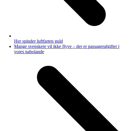
Her spinder luftfarten guld
next
Mange svenskere vil ikke flyve – der er passagerafgifter i
post:
vores nabolande