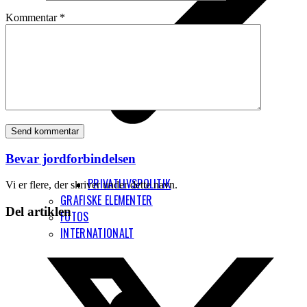
Kommentar
*
Bevar jordforbindelsen
PRIVATLIVSPOLITIK
Vi er flere, der skriver under dette navn.
GRAFISKE ELEMENTER
Del artiklen
FOTOS
INTERNATIONALT