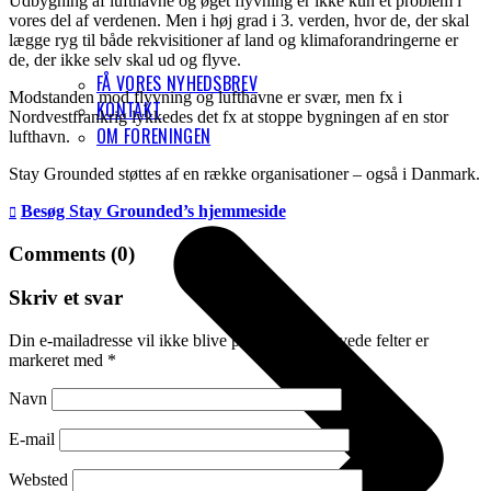
Udbygning af lufthavne og øget flyvning er ikke kun et problem i
vores del af verdenen. Men i høj grad i 3. verden, hvor de, der skal
lægge ryg til både rekvisitioner af land og klimaforandringerne er
de, der ikke selv skal ud og flyve.
FÅ VORES NYHEDSBREV
Modstanden mod flyvning og lufthavne er svær, men fx i
KONTAKT
Nordvestfrankrig lykkedes det fx at stoppe bygningen af en stor
OM FORENINGEN
lufthavn.
Stay Grounded støttes af en række organisationer – også i Danmark.
Besøg Stay Grounded’s hjemmeside
Comments (0)
Skriv et svar
Din e-mailadresse vil ikke blive publiceret.
Krævede felter er
markeret med
*
Navn
E-mail
Websted