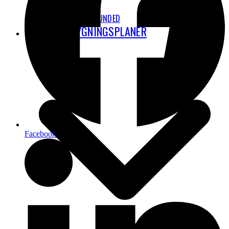
STAY GROUNDED
CPH’S UDBYGNINGSPLANER
Facebook