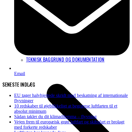
TEKNISK BAGGRUND OG DOKUMENTATION
Email
SENESTE INDLÆG
EU tager halvhjertede skridt mod beskatning af internationale
flyvninger
10 redskaber til øjeblikkeligt at begrænse luftfarten til et
absolut minimum
Sådan takler du dit klimadilemma – flyvning
Vejen frem til europæisk grøn luftfart og skibsfart er brolagt
med forkerte redskaber