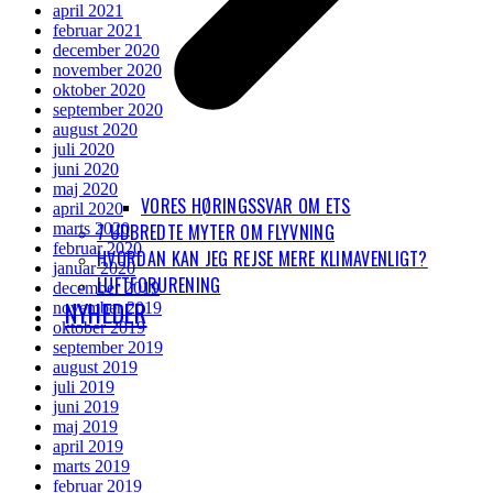
april 2021
februar 2021
december 2020
november 2020
oktober 2020
september 2020
august 2020
juli 2020
juni 2020
maj 2020
VORES HØRINGSSVAR OM ETS
april 2020
7 UDBREDTE MYTER OM FLYVNING
marts 2020
februar 2020
HVORDAN KAN JEG REJSE MERE KLIMAVENLIGT?
januar 2020
LUFTFORURENING
december 2019
NYHEDER
november 2019
oktober 2019
september 2019
august 2019
juli 2019
juni 2019
maj 2019
april 2019
marts 2019
februar 2019