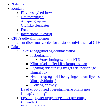
Nyheder
Kontakt
Få vores nyhedsbrev
Om foreningen
Amager gruppen
Grafiske elementer
Fotos
Internationalt i øvrigt
CPH’s udbygningsplaner
Juridiske muligheder for at stoppe udvidelsen af CPH
Fakta
Teknisk baggrund og dokumentation
Flybeskatning
Vores høringssvar om ETS
Klimaaflad – eller klimakompensation
Flyvning fylder rigtig meget i det personlige
klimaaftryk
Hvad er op og ned i beregningerne om flyenes
klimapåvirkning?
El-fly og brint-fly
Hvad er op og ned i beregningerne om flyenes
klimapåvirkning?
Flyvning fylder rigtig meget i det personlige
klimaaftryk