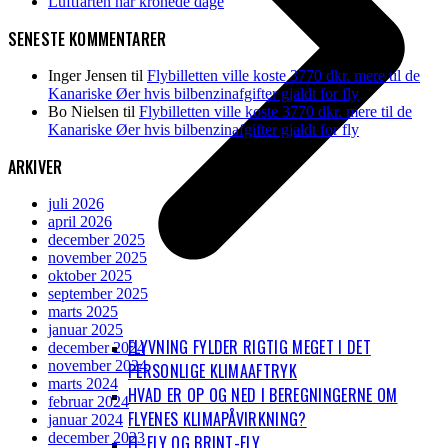
Luftfarten har kronede dage
SENESTE KOMMENTARER
Inger Jensen
til
Flybilletten ville koste 3770 dkr. mere til de
Kanariske Øer hvis bilbenzinafgifter gjaldt for fly
Bo Nielsen
til
Flybilletten ville koste 3770 dkr. mere til de
Kanariske Øer hvis bilbenzinafgifter gjaldt for fly
ARKIVER
juli 2026
april 2026
december 2025
november 2025
oktober 2025
september 2025
marts 2025
januar 2025
FLYVNING FYLDER RIGTIG MEGET I DET
december 2024
november 2024
PERSONLIGE KLIMAAFTRYK
marts 2024
HVAD ER OP OG NED I BEREGNINGERNE OM
februar 2024
FLYENES KLIMAPÅVIRKNING?
januar 2024
december 2023
EL-FLY OG BRINT-FLY