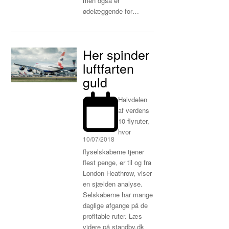
men også er
ødelæggende for…
Her spinder
luftfarten
guld
Halvdelen
af verdens
10 flyruter,
hvor
10/07/2018
flyselskaberne tjener
flest penge, er til og fra
London Heathrow, viser
en sjælden analyse.
Selskaberne har mange
daglige afgange på de
profitable ruter. Læs
videre på standby.dk