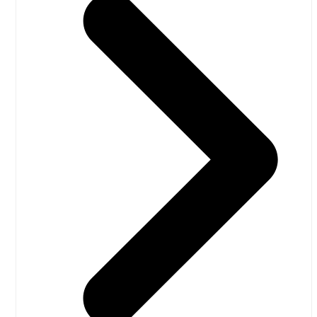
oktober 2020
Danmark er
september 2020
klima-ly for
august 2020
flyselskaber
juli 2020
Midt i
juni 2020
maj 2020
11/08/2018
april 2020
sommerferien, mens de
marts 2020
flyrejsende stod i kø i
Københavns Lufthavn,
februar 2020
havde Deadline på DR2
januar 2020
et tema om emnet
flyrejser og klimaet. Der
december 2019
forventes en rekord i
november 2019
Kastrup, idet 30 mill.
rejsende forventes at
oktober 2019
benytte lufthavnen i