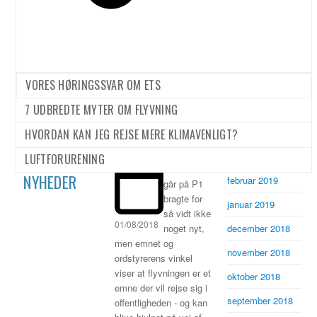
2018. Jacob…
september 2019
august 2019
juli 2019
Debatten
om fly og
VORES HØRINGSSVAR OM ETS
juni 2019
klima er
7 UDBREDTE MYTER OM FLYVNING
maj 2019
kommet for
april 2019
HVORDAN KAN JEG REJSE MERE KLIMAVENLIGT?
at blive
marts 2019
LUFTFORURENING
Debatten i
NYHEDER
februar 2019
går på P1
bragte for
januar 2019
så vidt ikke
01/08/2018
december 2018
noget nyt,
men emnet og
november 2018
ordstyrerens vinkel
viser at flyvningen er et
oktober 2018
emne der vil rejse sig i
september 2018
offentligheden - og kan