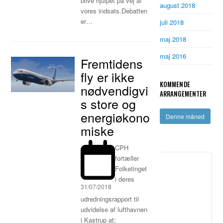
blive hjulpet på vej af
august 2018
vores indsats.Debatten
er…
juli 2018
maj 2018
maj 2016
Fremtidens
fly er ikke
KOMMENDE
nødvendigvi
ARRANGEMENTER
s store og
energiøkono
Denne måned
miske
CPH
fortæller
Folketinget
i deres
31/07/2018
udredningsrapport til
udvidelse af lufthavnen
i Kastrup at;