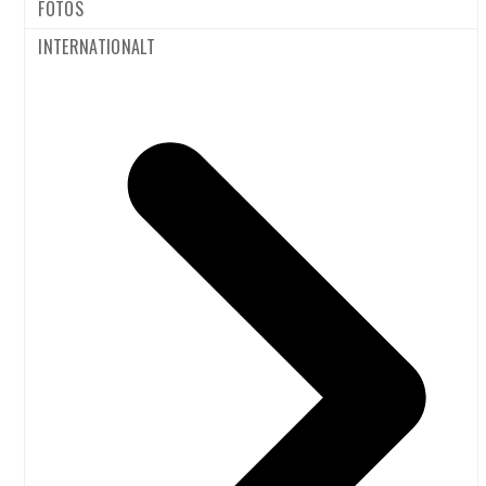
det, som jeg ser ske
Kanariske Øer
FOTOS
rundt omkring i verden
hvis
INTERNATIONALT
— ekstremt vejr,
bilbenzinafgifter
skybrud, tørke,
gjaldt for fly
varmebølger,
Bo Nielsen
til
superstorme — mener
Flybilletten ville
jeg nu, at situationen er
koste 3770 dkr.
så alvorlig, at jeg ikke
mere til de
længere kan…
Kanariske Øer
hvis
bilbenzinafgifter
CO2-
gjaldt for fly
fodaftryk:
Flyvning et
ARKIVER
oplagt sted
juli 2026
at spare
april 2026
Selvom
kategorien
december 2025
'flyrejser'