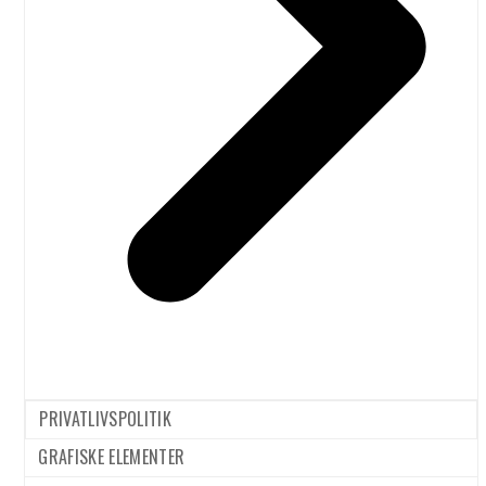
dit klimadilemma
i brug og vi var henved
– flyvning
150 deltagere. Poul
Kattler, Bevar
Vejen frem til
Jordforbindelsen bød
europæisk grøn
velkommen. Herefter
luftfart og
åbnede Isabella
skibsfart er
Larsson…
brolagt med
forkerte
redskaber
Dansk
Luftfarten har
kronede dage
forsker: Jeg
vil ikke flyve
SENESTE
mere
KOMMENTARER
Med al min
viden om
Inger Jensen
til
PRIVATLIVSPOLITIK
global
Flybilletten ville
opvarmning
koste 3770 dkr.
GRAFISKE ELEMENTER
30/08/2018
og med alt
mere til de