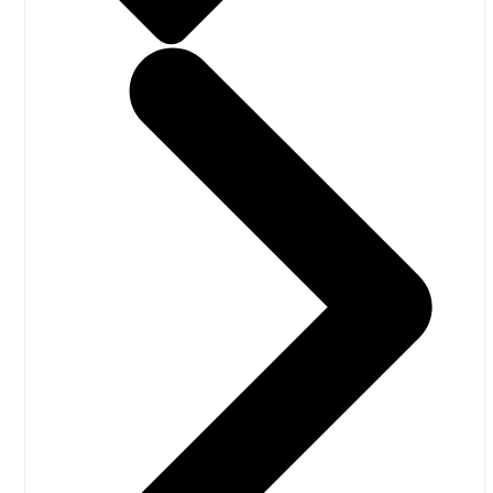
september 2023
Du bliver af
og til efter
august 2023
købet af en
flybillet
juni 2023
19/08/2018
tilbudt at
maj 2023
købe andele af
naturgenopretning eller
marts 2023
grøn energi rundt
omkring på kloden. Det
februar 2023
skulle så kompensere
januar 2023
for de store CO2-
udledninger, flyrejsen
november 2022
giver anledning til. Man
september 2022
kan også kalde det…
august 2022
juni 2022
Friends of
maj 2022
the Earth
UK trækker
april 2022
regeringen i
februar 2022