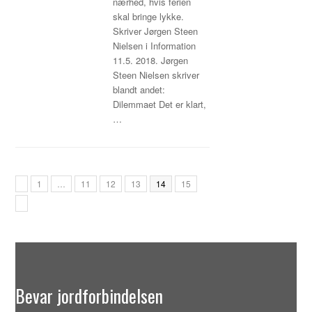
nærhed, hvis ferien
skal bringe lykke.
Skriver Jørgen Steen
Nielsen i Information
11.5. 2018. Jørgen
Steen Nielsen skriver
blandt andet:
Dilemmaet Det er klart,
…
Page
Page
Page
Page
Page
Page
1
…
11
12
13
14
15
Previous
Next
Bevar jordforbindelsen