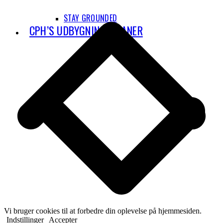
T
STAY GROUNDED
CPH’S UDBYGNINGSPLANER
Vi bruger cookies til at forbedre din oplevelse på hjemmesiden.
Indstillinger
Accepter