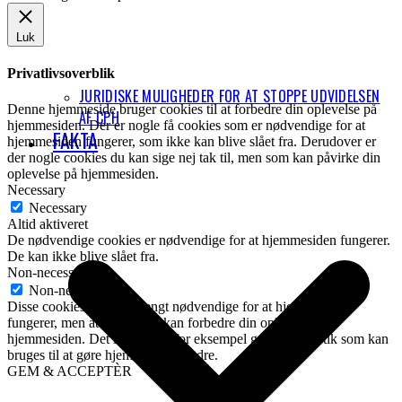
Luk
Privatlivsoverblik
JURIDISKE MULIGHEDER FOR AT STOPPE UDVIDELSEN
Denne hjemmeside bruger cookies til at forbedre din oplevelse på
AF CPH
hjemmesiden. Der er nogle få cookies som er nødvendige for at
FAKTA
hjemmesiden fungerer, som ikke kan blive slået fra. Derudover er
der nogle cookies du kan sige nej tak til, men som kan påvirke din
oplevelse på hjemmesiden.
Necessary
Necessary
Altid aktiveret
De nødvendige cookies er nødvendige for at hjemmesiden fungerer.
De kan ikke blive slået fra.
Non-necessary
Non-necessary
Disse cookies er ikke strengt nødvendige for at hjemmesiden
fungerer, men at slå dem til kan forbedre din oplevelse på
hjemmesiden. Det inkluderer for eksempel generel statistik som kan
bruges til at gøre hjemmesiden bedre.
GEM & ACCEPTÈR