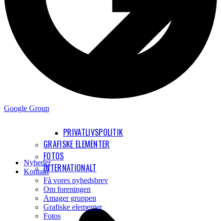
Google Group
PRIVATLIVSPOLITIK
GRAFISKE ELEMENTER
FOTOS
Nyheder
INTERNATIONALT
Kontakt
Få vores nyhedsbrev
Om foreningen
Amager gruppen
Grafiske elementer
Fotos