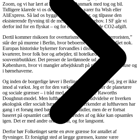
Zoom, og vi har lært at holde ferie i Danmark med tog og bil.
Tidligere klarede vi os desuden fint uden varer fra Wish eller
AliExpress. Så lad os bygge på de erfaringer, og tilpasse den
eksisterende flyvning til de mest nødvendige behov. I SF går vi
derfor ind for en flyskat – og for en høj og stigende CO2-afgift.
Dertil kommer risikoen for overturisme. ”Turist, du er terroristen,”
står der på murene i Berlin, hvor beboerne for længst har fået nok.
Europas historiske bykerner forvandles i disse år fra levende
kvarterer, hvor folk bor og arbejder, til hotelkæder, airbnbs og
souvenirbutikker. Det presser de lavtlønnede ud af byen, også i
København, hvor vi mangler arbejdskraft på plejehjem, sygehuse og
i børnehaverne.
Og inden de borgerlige løver i Berlingske brøler løs: Nej, jeg er ikke
imod al vækst. Jeg er for den vækst, som overholder de planetære
og sociale grænser – i tråd med økonomen Kate Raworths
Doughnut-model. Men lufthavnens fortsatte udvidelse er hverken
økologisk eller socialt bæredygtig. Jeg anerkender at lufthavnen har
gang i et forsøg med bæredygtige drivmidler, men de er fortsat
baseret på opsamlet carbon, som brændes af og ikke kan opsamles
igen. Det er med andre ord for lidt, og for langsomt.
Derfor bør Folketinget sætte en øvre grænse for antallet af
flyvninger. Et forsigtigt sted at lægge grænsen, kunne være