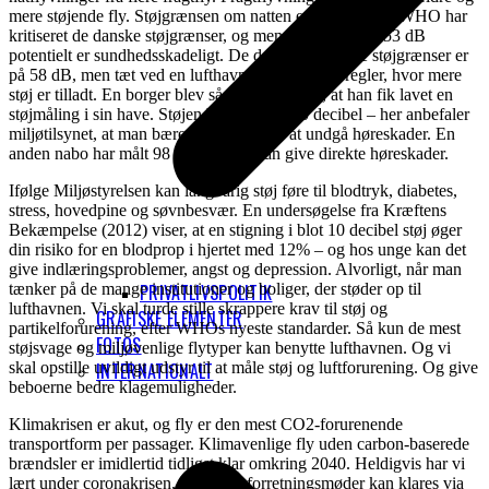
mere støjende fly. Støjgrænsen om natten er 80 dB, men WHO har
kritiseret de danske støjgrænser, og mener, at støj over 53 dB
potentielt er sundhedsskadeligt. De danske generelle støjgrænser er
på 58 dB, men tæt ved en lufthavn gælder andre regler, hvor mere
støj er tilladt. En borger blev så træt af larmen, at han fik lavet en
støjmåling i sin have. Støjen blev målt til 80 decibel – her anbefaler
miljøtilsynet, at man bærer høreværn for at undgå høreskader. En
anden nabo har målt 98 dB, hvilket kan give direkte høreskader.
Ifølge Miljøstyrelsen kan langvarig støj føre til blodtryk, diabetes,
stress, hovedpine og søvnbesvær. En undersøgelse fra Kræftens
Bekæmpelse (2012) viser, at en stigning i blot 10 decibel støj øger
din risiko for en blodprop i hjertet med 12% – og hos unge kan det
give indlæringsproblemer, angst og depression. Alvorligt, når man
tænker på de mange institutioner og boliger, der støder op til
PRIVATLIVSPOLITIK
lufthavnen. Vi skal turde stille skrappere krav til støj og
GRAFISKE ELEMENTER
partikelforurening, efter WHOs nyeste standarder. Så kun de mest
FOTOS
støjsvage og miljøvenlige flytyper kan benytte lufthavnen. Og vi
skal opstille uvildigt udstyr til at måle støj og luftforurening. Og give
INTERNATIONALT
beboerne bedre klagemuligheder.
Klimakrisen er akut, og fly er den mest CO2-forurenende
transportform per passager. Klimavenlige fly uden carbon-baserede
brændsler er imidlertid tidligst klar omkring 2040. Heldigvis har vi
lært under coronakrisen, at mange forretningsmøder kan klares via