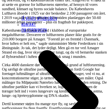
og bekvemt, og vi københavnerne elsker det. Alligevel er vi nødt til
at sætte en grænse for lufthavnens størrelse, af hensyn til vores
sundhed, klimaet og byens sociale balance. Da Københavns
Lufthavn åbnede i 1925 var der beskedne 2.100 passagerer om året.
I 2019 var tallet 30,3 millioner. I fremtiden planlægges der 50-60
FÅ VORES NYHEDSBREV
millioner årlige passagerer – plus en fragthub for pakkepost.
KONTAKT
OM FORENINGEN
Københavns Lufthavn vil med i klubben af europæiske
megalufthavne. Desværre er lufthavnens planer ikke gratis for de
210.000 borgere på Amager. ”Forestil jer en fremtid i Danmark,
hvor luften er helt ren,” sagde statsminister Mette Frederiksen i sin
åbningstale. Jo tak, det lyder dejligt. Men gå en tur ved Amager
Strand en dag, hvor skyerne ligger tungt, og du vil bemærke stanken
af flybrændstof i luften og en metallisk smag i munden.
Cirka 4600 danskere dør årligt for tidligt på grund af luftforurening.
Og særligt de ultrafine partikler er farlige. Kun fordi Google har
foretaget luftmålinger af ultrafine partikler på Amager, ved vi nu, at
koncentrationerne stiger, jo tættere på lufthavnen man måler. Også
målinger fra Miljøpunkt Nørrebro har tidligere peget den retning. De
ultrafine partikler kan vi hverken se, lugte eller smage, men de
trænger helt ind i vores lungevæv og kredsløb, og kan give astma,
lunge- og hjertesygdomme og DNA-skader.
Dertil kommer støjen fra mange nye fly, og særligt flere
natflyvninger fra flere fragtfly. Fragtflyvninger er ofte med ældre og