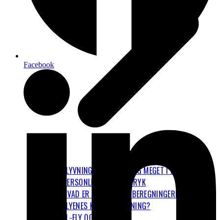
Facebook
FLYVNING FYLDER RIGTIG MEGET I DET
PERSONLIGE KLIMAAFTRYK
HVAD ER OP OG NED I BEREGNINGERNE OM
FLYENES KLIMAPÅVIRKNING?
EL-FLY OG BRINT-FLY