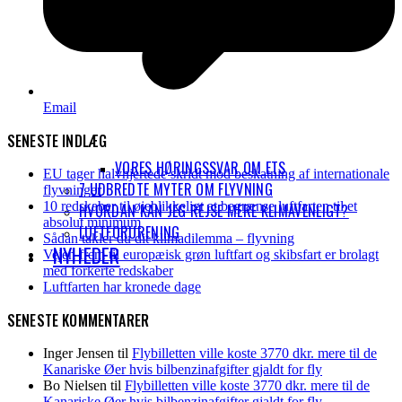
Email
SENESTE INDLÆG
VORES HØRINGSSVAR OM ETS
EU tager halvhjertede skridt mod beskatning af internationale
7 UDBREDTE MYTER OM FLYVNING
flyvninger
10 redskaber til øjeblikkeligt at begrænse luftfarten til et
HVORDAN KAN JEG REJSE MERE KLIMAVENLIGT?
absolut minimum
LUFTFORURENING
Sådan takler du dit klimadilemma – flyvning
NYHEDER
Vejen frem til europæisk grøn luftfart og skibsfart er brolagt
med forkerte redskaber
Luftfarten har kronede dage
SENESTE KOMMENTARER
Inger Jensen
til
Flybilletten ville koste 3770 dkr. mere til de
Kanariske Øer hvis bilbenzinafgifter gjaldt for fly
Bo Nielsen
til
Flybilletten ville koste 3770 dkr. mere til de
Kanariske Øer hvis bilbenzinafgifter gjaldt for fly