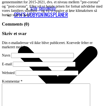
gennemsnittet for 2015-2021, dvs. et niveau mellem ”pre-corona”
og ”post-corona”. Eller vil vi betale prisen for fortsat udvidelse med
STAY GROUNDED
vores familiers sundhed – og vil vi opgive at løse klimakrisen så
CPH’S UDBYGNINGSPLANER
hurtigt som vi kan?
Comments (0)
Skriv et svar
Din e-mailadresse vil ikke blive publiceret.
Krævede felter er
markeret med
*
Navn
E-mail
Websted
Kommentar
*