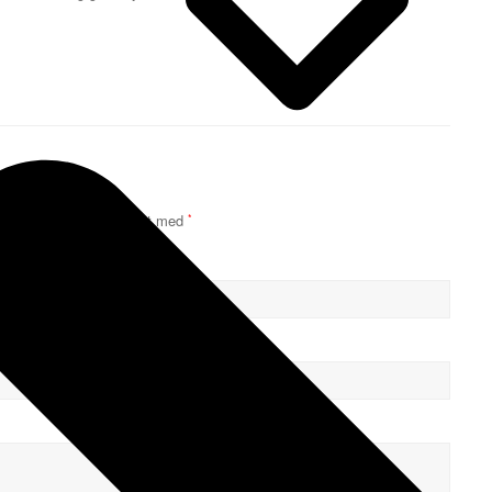
ævede felter er markeret med
*
E-mail