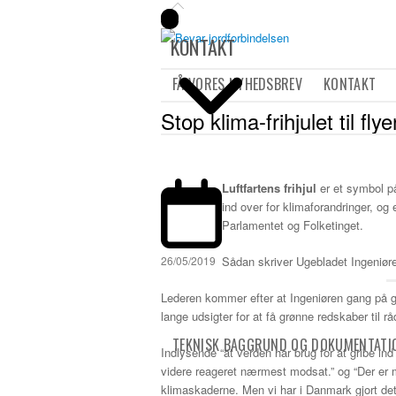
KONTAKT
FÅ VORES NYHEDSBREV
KONTAKT
Stop klima-frihjulet til fl
Luftfartens frihjul
er et symbol p
ind over for klimaforandringer, og
Parlamentet og Folketinget.
Sådan skriver Ugebladet Ingeniøren
26/05/2019
Lederen kommer efter at Ingeniøren gang på g
lange udsigter for at få grønne redskaber til r
TEKNISK BAGGRUND OG DOKUMENTATI
Indlysende “at verden har brug for at gribe ind
videre reageret nærmest modsat.” og “Der er m
klimaskaderne. Men vi har i Danmark gjort det