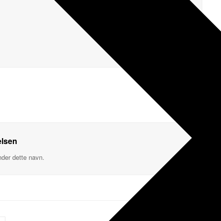
elsen
under dette navn.