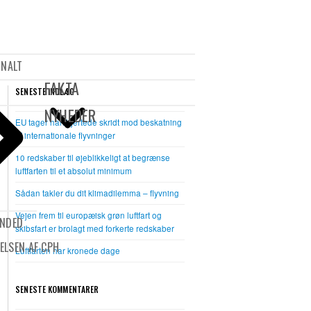
Open
Close
mobile
mobile
ONALT
menu
menu
FAKTA
SENESTE INDLÆG
NYHEDER
EU tager halvhjertede skridt mod beskatning
af internationale flyvninger
10 redskaber til øjeblikkeligt at begrænse
luftfarten til et absolut minimum
Sådan takler du dit klimadilemma – flyvning
Vejen frem til europæisk grøn luftfart og
UNDED
skibsfart er brolagt med forkerte redskaber
ELSEN AF CPH
Luftfarten har kronede dage
SENESTE KOMMENTARER