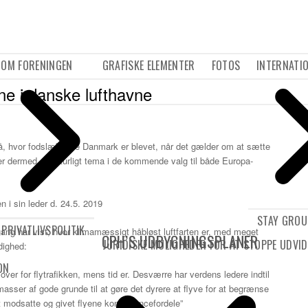
OM FORENINGEN
GRAFISKE ELEMENTER
FOTOS
INTERNATI
yene i danske lufthavne
å, hvor fodslæbende Danmark er blevet, når det gælder om at sætte
 er dermed et naturligt tema i de kommende valg til både Europa-
 i sin leder d. 24.5. 2019
STAY GRO
PRIVATLIVSPOLITIK
ang har vist, hvor klimamæssigt håbløst luftfarten er, med meget
CPH’S UDBYGNINGSPLANER
JURIDISKE MULIGHEDER FOR AT STOPPE UDVID
ådighed:
ON
 over for flytrafikken, mens tid er. Desværre har verdens ledere indtil
asser af gode grunde til at gøre det dyrere at flyve for at begrænse
 modsatte og givet flyene konkurrencefordele”