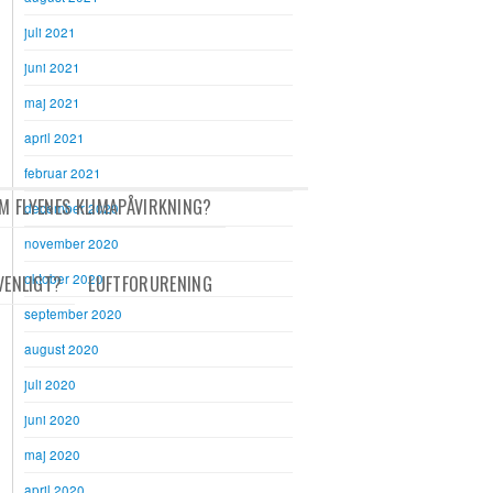
juli 2021
juni 2021
maj 2021
april 2021
februar 2021
M FLYENES KLIMAPÅVIRKNING?
december 2020
november 2020
oktober 2020
VENLIGT?
LUFTFORURENING
september 2020
august 2020
juli 2020
juni 2020
maj 2020
april 2020