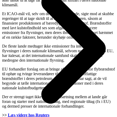
ikke lande til at tage fat på international luftfart i deres nationale
klimamål.
Et ICAO-mål vil, selv om det ikke er bindende, sigte mod at skubbe
regeringer til at tage skridt til at rydde op i sektoren, såsom at
finansiere produktionen af ​​bæredygtigt flybrændstof. Brændstoffer
med lavt kulstofindhold ses som afgørende for at reducere
emissioner fra flyvninger, men deres ibrugtagelse er blevet hæmmet
af en række faktorer, herunder skyhøje omkostninger.
De fleste lande medtager ikke emissioner fra internationale
flyvninger i deres nationale klimamål, selvom nogle lande, som EU,
har italesat, at det internationale samfund skal vænne sig til at
medregne den internationale flyvning.
EU forhandler forslag om at bringe afgiftsfritagelser for flybrændstof
til ophør og tvinge leverandører til at blande kulstoffattige
brændstoffer i deres petroleum. Storbritannien har sagt, at de vil
begynde at tælle internationale luftfartsemissioner med i deres
nationale kulstofbudgetter.
Der er strengt taget ikke nogen modsætning mellem at lande går
foran og starter med nationale tiltag, med regionale tiltag (fx i EU)
og dermed presser de internationale forhandlinger.
>>
Læs videre hos Reuters