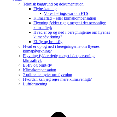
Teknisk baggrund og dokumentation
Flybeskatning
Vores høringssvar om ETS
Klimaaflad – eller klimakompensation
Flyvning fylder rigtig meget i det personlige
klimaaftryk
Hvad er op og ned i beregningerne om flyenes
klimapåvirkning?
El-fly og brint-fly
Hvad er op og ned i beregningerne om flyenes
klimapåvirkning?
Flyvning fylder rigtig meget i det personlige
klimaaftryk
El-fly og brint-fly
Klimakompensation
7 udbredte myter om flyvning
Hvordan kan jeg rejse mere klimavenligt?
Luftforurening
B
T
T