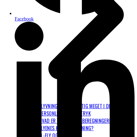
Facebook
FLYVNING FYLDER RIGTIG MEGET I DET
PERSONLIGE KLIMAAFTRYK
HVAD ER OP OG NED I BEREGNINGERNE OM
FLYENES KLIMAPÅVIRKNING?
EL-FLY OG BRINT-FLY