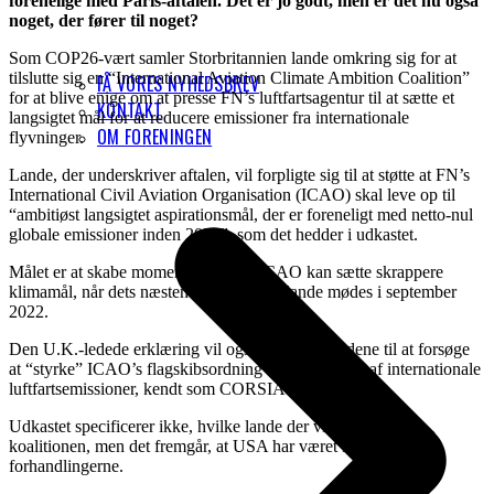
forenelige med Paris-aftalen. Det er jo godt, men er det nu også
noget, der fører til noget?
Som COP26-vært samler Storbritannien lande omkring sig for at
tilslutte sig en “International Aviation Climate Ambition Coalition”
FÅ VORES NYHEDSBREV
for at blive enige om at presse FN’s luftfartsagentur til at sætte et
KONTAKT
langsigtet mål for at reducere emissioner fra internationale
OM FORENINGEN
flyvninger.
Lande, der underskriver aftalen, vil forpligte sig til at støtte at ​​FN’s
International Civil Aviation Organisation (ICAO) skal leve op til
“ambitiøst langsigtet aspirationsmål, der er foreneligt med netto-nul
globale emissioner inden 2050”, som det hedder i udkastet.
Målet er at skabe momentum for, at ICAO kan sætte skrappere
klimamål, når dets næsten 200 medlemslande mødes i september
2022.
Den U.K.-ledede erklæring vil også forpligte landene til at forsøge
at “styrke” ICAO’s flagskibsordning for håndtering af internationale
luftfartsemissioner, kendt som CORSIA.
Udkastet specificerer ikke, hvilke lande der vil tilslutte sig
koalitionen, men det fremgår, at USA har været involveret i
forhandlingerne.