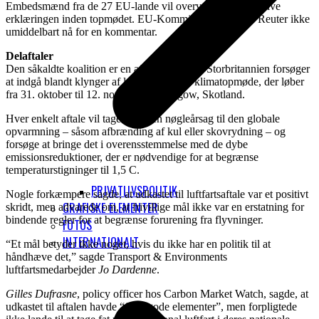
Embedsmænd fra de 27 EU-lande vil overveje at underskrive
erklæringen inden topmødet. EU-Kommissionen kunne Reuter ikke
umiddelbart nå for en kommentar.
Delaftaler
Den såkaldte koalition er en af ​​et sæt aftaler, Storbritannien forsøger
at indgå blandt klynger af lande ved FN’s klimatopmøde, der løber
fra 31. oktober til 12. november i Glasgow, Skotland.
Hver enkelt aftale vil tage fat på en nøgleårsag til den globale
opvarmning – såsom afbrænding af kul eller skovrydning – og
forsøge at bringe det i overensstemmelse med de dybe
emissionsreduktioner, der er nødvendige for at begrænse
temperaturstigninger til 1,5 C.
PRIVATLIVSPOLITIK
Nogle forkæmpere sagde, at udkastet til luftfartsaftale var et positivt
GRAFISKE ELEMENTER
skridt, men advarede om, at frivillige mål ikke var en erstatning for
bindende regler for at begrænse forurening fra flyvninger.
FOTOS
INTERNATIONALT
“Et mål betyder ikke noget, hvis du ikke har en politik til at
håndhæve det,” sagde Transport & Environments
luftfartsmedarbejder
Jo Dardenne
.
Gilles Dufrasne
, policy officer hos Carbon Market Watch, sagde, at
udkastet til aftalen havde “flere gode elementer”, men forpligtede