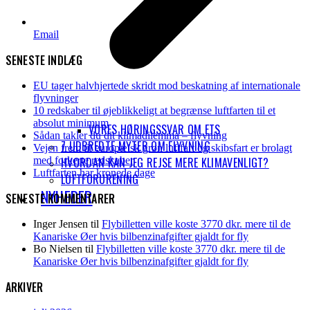
Email
SENESTE INDLÆG
EU tager halvhjertede skridt mod beskatning af internationale
flyvninger
10 redskaber til øjeblikkeligt at begrænse luftfarten til et
absolut minimum
VORES HØRINGSSVAR OM ETS
Sådan takler du dit klimadilemma – flyvning
7 UDBREDTE MYTER OM FLYVNING
Vejen frem til europæisk grøn luftfart og skibsfart er brolagt
HVORDAN KAN JEG REJSE MERE KLIMAVENLIGT?
med forkerte redskaber
Luftfarten har kronede dage
LUFTFORURENING
NYHEDER
SENESTE KOMMENTARER
Inger Jensen
til
Flybilletten ville koste 3770 dkr. mere til de
Kanariske Øer hvis bilbenzinafgifter gjaldt for fly
Bo Nielsen
til
Flybilletten ville koste 3770 dkr. mere til de
Kanariske Øer hvis bilbenzinafgifter gjaldt for fly
ARKIVER