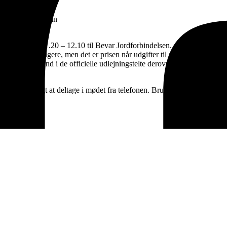
/ Johnny og Adrian
edag 14. Juni 11.20 – 12.10 til Bevar Jordforbindelsen.
 kan gøres billigere, men det er prisen når udgifter til stadeleje, telt, st
0 at leje sig ind i de officielle udlejningstelte derovre.
det være muligt at deltage i mødet fra telefonen. Brug telefonnummer 7