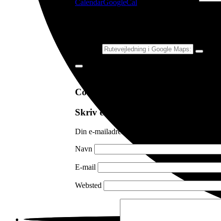
Calendar
GoogleCal
Get Directions
Adresse
Comments (0)
Skriv et svar
Din e-mailadresse vil ikke blive publiceret.
Kræ
Navn
E-mail
Websted