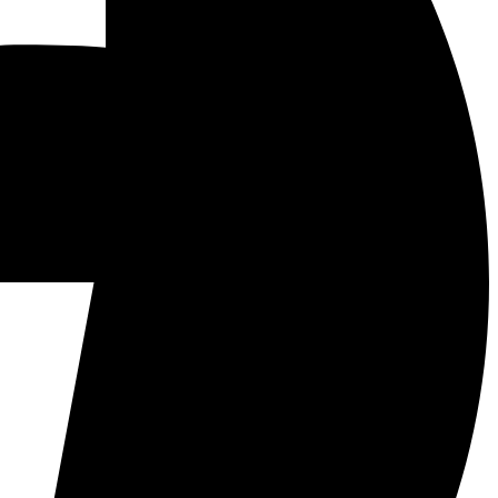
røm osv. skal fordeles nogenlunde ligeligt ud på
8 77 20 09 og tast koden 344698 når du bliver