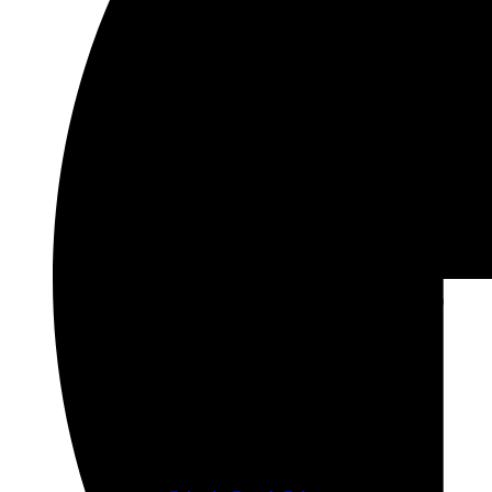
Status på hjemmeside og facebook.
Strategier og mål:
– hovedpunkter, en kort snak og opsamling, v
Folkemødet
Thomas skriver: Vi har foreløbigt reserveret fr
Det koster jer 2500 kr. Jeg beklager, at det ikke
alle partnere. Til sammenligning koster det 10.00
Næste møde.
OBS: Er du for langt væk fra Nørrebro, så vil 
spurgt. Så er du med på vores møde!
Tid
05/12/2018
19:00
-
21:00
(GMT+00:00)
Sted
Bankeråt
Ahlefeldtsgade 27-29
Other Events