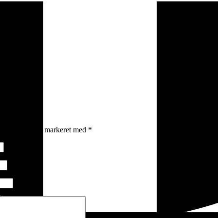
vede felter er markeret med
*