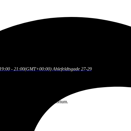
19:00 - 21:00
(GMT+00:00)
Ahlefeldtsgade 27-29
er for passagerafgift og moratorium.
og Poul