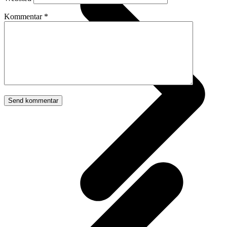
Kommentar
*
p
p