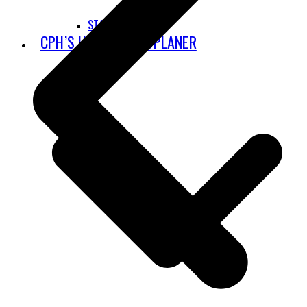
STAY GROUNDED
CPH’S UDBYGNINGSPLANER