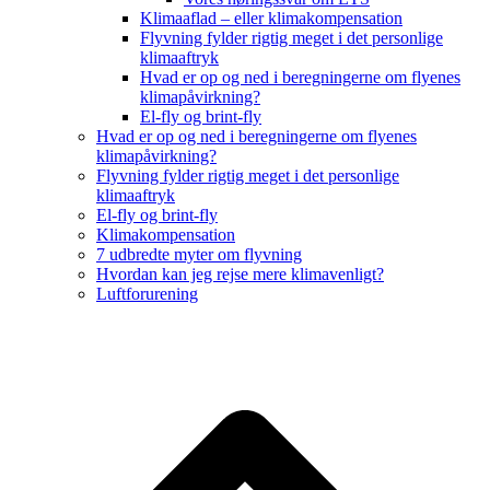
Klimaaflad – eller klimakompensation
Flyvning fylder rigtig meget i det personlige
klimaaftryk
Hvad er op og ned i beregningerne om flyenes
klimapåvirkning?
El-fly og brint-fly
Hvad er op og ned i beregningerne om flyenes
klimapåvirkning?
Flyvning fylder rigtig meget i det personlige
klimaaftryk
El-fly og brint-fly
Klimakompensation
7 udbredte myter om flyvning
Hvordan kan jeg rejse mere klimavenligt?
Luftforurening
B
T
T