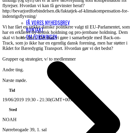
umuligt (og dyrt) det er at lave skovrejsning som kompensation for
flyrejser. Hvordan vi kan få gevinster heraf?
http://bevarjordforbindelsen.dk/faktatjek-af-klimakompensation-for-
indenrigsflyvning/
FÅ VORES NYHEDSBREV
Vi har fået en række danske politikere valgt til EU-Parlamentet, som
KONTAKT
har en erklæret fly-kritisk holdning og pro-jernbane holdning. Dem
OM FORENINGEN
skal vi holde fast i. Det skal vi gøre i samarbejde med Back-on-
Track, som jo ikke har en egentlig dansk forening, men har støtter i
Rådet for Bæredygtig Transport. Hvordan gør vi det bedst?
Grupper og strategier, v/ to medlemmer
Andre ting.
Næste møde.
Tid
19/06/2019
19:30
-
21:30
(GMT+00:00)
Sted
NOAH
Nørrebrogade 39, 1. sal