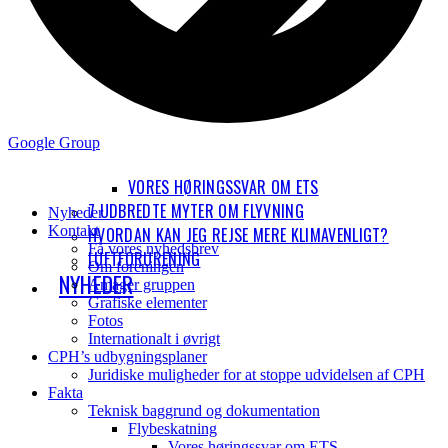
Google Group
VORES HØRINGSSVAR OM ETS
7 UDBREDTE MYTER OM FLYVNING
Nyheder
Kontakt
HVORDAN KAN JEG REJSE MERE KLIMAVENLIGT?
Få vores nyhedsbrev
LUFTFORURENING
Om foreningen
NYHEDER
Amager gruppen
Grafiske elementer
Fotos
Internationalt i øvrigt
CPH’s udbygningsplaner
Juridiske muligheder for at stoppe udvidelsen af CPH
Fakta
Teknisk baggrund og dokumentation
Flybeskatning
Vores høringssvar om ETS