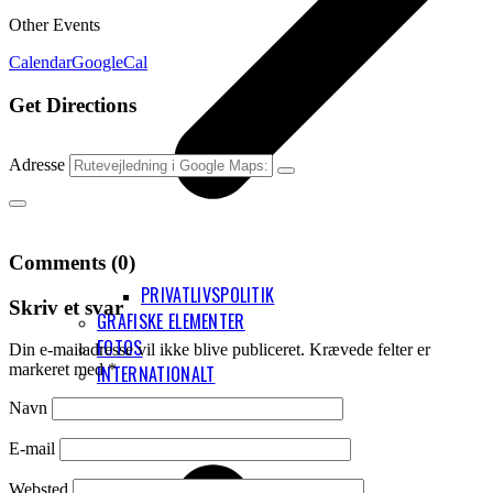
Other Events
Calendar
GoogleCal
Get Directions
Adresse
Comments (0)
PRIVATLIVSPOLITIK
Skriv et svar
GRAFISKE ELEMENTER
FOTOS
Din e-mailadresse vil ikke blive publiceret.
Krævede felter er
markeret med
*
INTERNATIONALT
Navn
E-mail
Websted