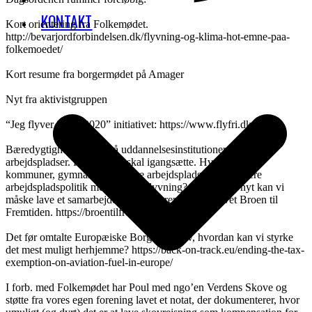
KONTAKT
Kort orientering fra Folkemødet.
http://bevarjordforbindelsen.dk/flyvning-og-klima-hot-emne-paa-
folkemoedet/
Kort resume fra borgermødet på Amager
Nyt fra aktivistgruppen
“Jeg flyver ikke i 2020” initiativet: https://www.flyfri.dk/
Bæredygtighedspolitik på uddannelsesinstitutioner og
arbejdspladser. Projekt, der skal igangsætte. Hvordan kan
kommuner, gymnasier og andre arbejdspladser introducere
arbejdspladspolitik med mindre flyvning? Som noget nyt kan vi
måske lave et samarbejde med fagforeningsinitiativet Broen til
Fremtiden. https://broentilfremtiden.dk/
Det før omtalte Europæiske Borgerinitiativ, hvordan kan vi styrke
det mest muligt herhjemme? https://back-on-track.eu/ending-the-tax-
exemption-on-aviation-fuel-in-europe/
I forb. med Folkemødet har Poul med ngo’en Verdens Skove og
støtte fra vores egen forening lavet et notat, der dokumenterer, hvor