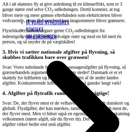
Alt i alt skønnes fly at give anledning til en klimaeffekt, som er 3
gange større end selve CO
-udledningen. Dertil kommer, at tog
2
bliver mere og mere grønne efterhånden som elektriciteten bliver
vedvarende, mens flybrændstof kun langsommere bliver grønnere.
FÅ VORES NYHEDSBREV
KONTAKT
Flyselskaber sammenligner gerne CO
-udledningen fra
2
OM FORENINGEN
indenrigsflyvning på særlig udvalgte ruter og mod en bil med én
person, og så snyder de på vægtskålen!
3. Hvis vi sætter nationale afgifter på flyvning, så
skubbes trafikken bare over grænsen!
Svar: Vores nabolande har allerede passagerafgifter på flyvning, så
grænsehandels argumentet holder ingen steder! Danmark er er et
skattely for luftfarten og ødelægger effekten af de andre landes
afgifter. Konkurrerende lufthavne ligger også ganske langt væk!
4. Afgifter på flytrafik rammer ikke de rigtige!
Svar: De, der flyver mest er de velhavende, både blandt danskere og
globalt. Flyafgifter, der kan mærkes, rammer ganske enkelt mest de,
der flyver mest. Men vi hilser også en egentlig progressiv beskatning
velkommen (større afgift, når du flyver tit). Det er klart, at store
afgifter virker bedre end små afgifter.