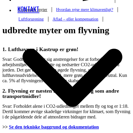
KONTAKT
7 udbredte myter
Hvordan rejse mere klimavenligt?
Luftforurening
Aflad – eller kompensation
udbredte myter om flyvning
1. Lufthavnen i Kastrup er grøn!
Svar: Godt at CPH gør sig anstrengelser for at forbedre
arbejdsmiljøet for de ansatte og nedsætter CO2-udledninger på
jorden. Det gør dog ikke den øgede flyvning, som
lufthavnsudvidelsen bidrager til, mere grøn eller CO2-neutral. Kun
ca. 5% af flyvningens klimaskader skabes på jorden.
2. Flyvning er næsten ligeså CO2 venlig som andre
transportmidler!
Svar: Forholdet alene i CO2-udledninger mellem fly og tog er 1:18.
Dertil kommer øvrige skadelige virkninger for klimaet, som flyvning
i de pågældende dele af atmosfæren bidrager med.
>>
Se den tekniske baggrund og dokumentation