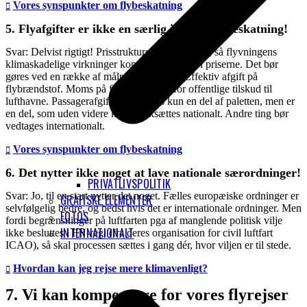
Vores synspunkter om flybeskatning
5. Flyafgifter er ikke en særlig intelligent beskatning!
Svar: Delvist rigtigt! Prisstrukturen skal ændres, så flyvningens
klimaskadelige virkninger kommer til udtryk i priserne. Det bør
gøres ved en række af målrettede skatter: Effektiv afgift på
flybrændstof. Moms på flyvning. Stop for offentlige tilskud til
lufthavne. Passagerafgifter er således kun en del af paletten, men er
en del, som uden videre kan iværksættes nationalt. Andre ting bør
vedtages internationalt.
Vores synspunkter om flybeskatning
6. Det nytter ikke noget at lave nationale særordninger!
PRIVATLIVSPOLITIK
Svar: Jo, til en start nytter det noget. Fælles europæiske ordninger er
GRAFISKE ELEMENTER
selvfølgelig bedre, og bedst hvis det er internationale ordninger. Men
FOTOS
fordi begrænsninger på luftfarten pga af manglende politisk vilje
INTERNATIONALT
ikke besluttes i FN-regi (fra deres organisation for civil luftfart
ICAO), så skal processen sættes i gang dér, hvor viljen er til stede.
Hvordan kan jeg rejse mere klimavenligt?
7. Vi kan kompensere for vores flyrejser