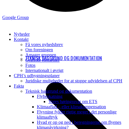
Google Group
Nyheder
Kontakt
Få vores nyhedsbrev
Om foreningen
Amager gruppen
TEKNISK BAGGRUND OG DOKUMENTATION
Grafiske elementer
Fotos
Internationalt i øvrigt
CPH’s udbygningsplaner
Juridiske muligheder for at stoppe udvidelsen af CPH
Fakta
Teknisk baggrund og dokumentation
Flybeskatning
Vores høringssvar om ETS
Klimaaflad – eller klimakompensation
Flyvning fylder rigtig meget i det personlige
klimaaftryk
Hvad er op og ned i beregningerne om flyenes
klimapåvirkning?