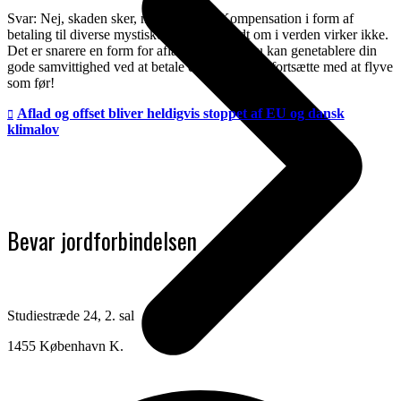
Svar: Nej, skaden sker, når du flyver. Kompensation i form af
betaling til diverse mystiske projekter rundt om i verden virker ikke.
Det er snarere en form for aflad, der gør at du kan genetablere din
gode samvittighed ved at betale en skilling, og fortsætte med at flyve
som før!
Aflad og offset bliver heldigvis stoppet af EU og dansk
klimalov
Bevar jordforbindelsen
Studiestræde 24, 2. sal
1455 København K.