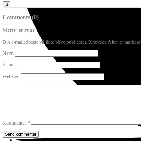
Comments (0)
Skriv et svar
Din e-mailadresse vil ikke blive publiceret.
Krævede felter er marker
Navn
E-mail
Websted
Kommentar
*