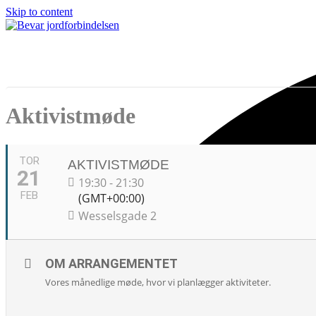
Skip to content
Open
Close
mobile
mobile
menu
menu
Aktivistmøde
TOR
AKTIVISTMØDE
21
19:30 - 21:30
FEB
(GMT+00:00)
Wesselsgade 2
OM ARRANGEMENTET
Vores månedlige møde, hvor vi planlægger aktiviteter.