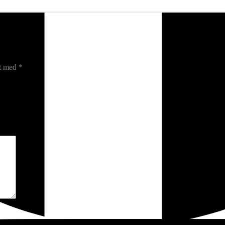
et med
*