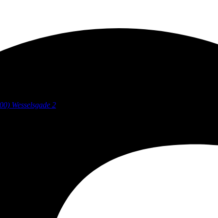
00)
Wesselsgade 2
omne!