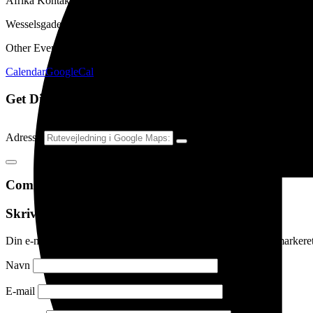
Afrika Kontakt
Wesselsgade 2
Other Events
Calendar
GoogleCal
Get Directions
Adresse
Comments (0)
Skriv et svar
Din e-mailadresse vil ikke blive publiceret.
Krævede felter er marker
Navn
E-mail