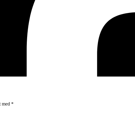
et med
*