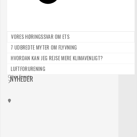
TID
01/12/2021
14:00
-
17:00
(GMT-11:00)
VORES HØRINGSSVAR OM ETS
7 UDBREDTE MYTER OM FLYVNING
STED
HVORDAN KAN JEG REJSE MERE KLIMAVENLIGT?
Lokale PRO-D
Rigsdagsgården 9
LUFTFORURENING
Other Events
NYHEDER