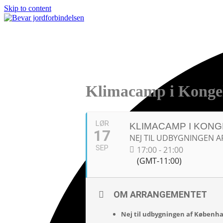
Skip to content
Open
Close
mobile
mobile
menu
menu
Klimacamp i Konge
LØR
KLIMACAMP I KON
17
NEJ TIL UDBYGNINGEN 
SEP
17:00 - 21:00
(GMT-11:00)
OM ARRANGEMENTET
Nej til udbygningen af Københa