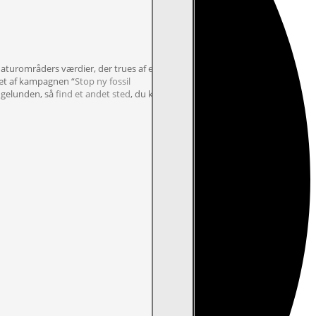
aturområders værdier, der trues af en
ret af kampagnen “
Stop ny fossil
ongelunden, så
find et andet sted
, du kan