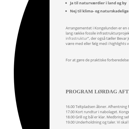
Ja til naturværdier i land og by
Nej til klima- og naturskadelig
Arrangementet i Kongelunden er en d
lang række fossile infrastrukturproj
infrastruktur
”, der også tæller Bevar
være med eller følg med i highlights 
For at gøre de praktiske forberedelser
PROGRAM LØRDAG AFT
16.00 Teltpladsen åbner. Afhentning
17.00 Kort rundtur i nabolaget. Kong
18.00 Grill og bål er klar. Medbring s
19.00 Underholdning og taler. Vi skal