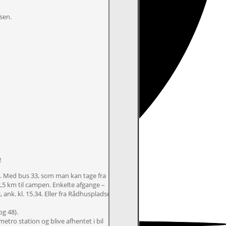
sen.
!
 Med bus 33, som man kan tage fra
5 km til campen. Enkelte afgange –
nk. kl. 15.34. Eller fra Rådhuspladsen kl.
og 48).
metro station og blive afhentet i bil