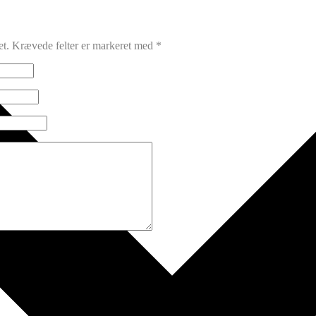
et.
Krævede felter er markeret med
*