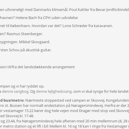
nen uforeneligt med Danmarks klimamål. Poul Kattler fra Bevar Jordforbindel
fthavnen? Helene Bach fra CPH uden udvidelse
et til København. Hvordan var det? Lone Schrøder fra karavanen.
elsen? Rasmus Steenberger.
udbygningen. Mikkel Skovgaard.
ten Schou på akustisk guitar.
ission til/fra det landsdækkende arrangement
campen og vi har ryddet op.
ra
denne sangbog
. Og
denne lejlighedssang
, som vi skal synge for hele landet
ed bus/metro:
Nærmeste stoppested ved campen er Skovvej, Kongelunden.
o st. Bussen har normalt endestation på Nøragersmindevej. Herfra er der 2,
ler vestamager 15.22 kører dog hele vejen mod Dragør med stop ved Skovvej, a
ed Skovvej kl. 17.48.
.44 og 23.44, fra Nøragersmindevej hele aftenen med 20 min mellemrum (8, 28 
metro station og et lift i bil: Mellem kl. 16 og 18 kan I ringe fra Vestamager 