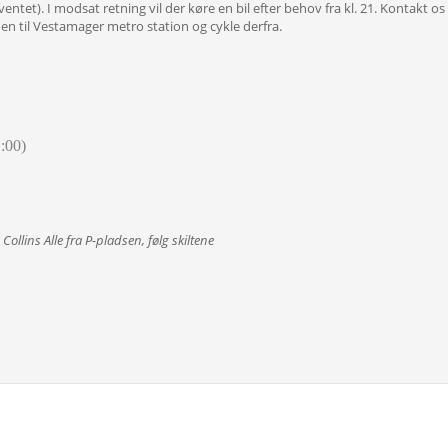
et). I modsat retning vil der køre en bil efter behov fra kl. 21. Kontakt os i
en til Vestamager metro station og cykle derfra.
:00)
llins Alle fra P-pladsen, følg skiltene