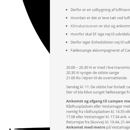
Derfor er en udbygning af lufthav
Hvordan er det er leve tæt ved lu
Klimakaravanen
er slut og ankomm
Hvorfor skal SF sige nej til udvid
Derfor siger Enhedslisten nej til 
Fællessange akkompagneret af Cars
20.00 – 20.30 Vi er med i live transm
20.30 Vi synger de sidste sange
21.00 Ro i lejren til de overnattende
Søndag kl. 11: De sidste har forladt 
Der vil bla blive sunget fællessange f
Ankomst og afgang til campen m
Rådhuspladsen eller Vestamager metr
nemlig fra rådhuspladsen kl. 14.55 el
17.08 eller Vestamager kl. 17.34 ank. v
Returrejse fra Skovvej: kl. 19.44, 21
Ankomst med metro
på Vestamager 