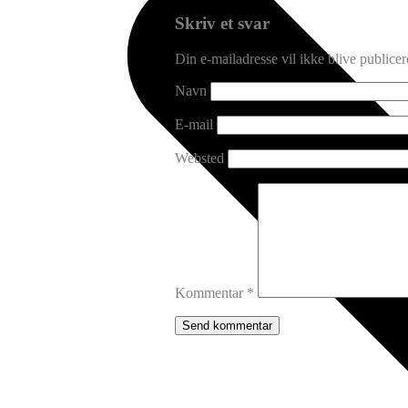
Skriv et svar
Din e-mailadresse vil ikke blive publicer
Navn
E-mail
Websted
Kommentar
*