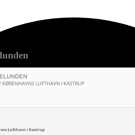
lunden
GELUNDEN
AF KØBENHAVNS LUFTHAVN I KASTRUP
vns Lufthavn i Kastrup