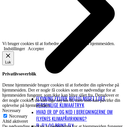
Vi bruger cookies til at forbedre din oplevelse på hjemmesiden.
Indstillinger
Accepter
Luk
Privatlivsoverblik
Denne hjemmeside bruger cookies til at forbedre din oplevelse på
hjemmesiden. Der er nogle få cookies som er nødvendige for at
hjemmesiden fungerer, som ikke kan blive slået fra. Derudover er
FLYVNING FYLDER RIGTIG MEGET I DET
der nogle cookies du kan sige nej tak til, men som kan påvirke din
PERSONLIGE KLIMAAFTRYK
oplevelse på hjemmesiden.
Necessary
HVAD ER OP OG NED I BEREGNINGERNE OM
Necessary
FLYENES KLIMAPÅVIRKNING?
Altid aktiveret
EL-FLY OG BRINT-FLY
De nødvendige cookies er nødvendige for at hjemmesiden fungerer.