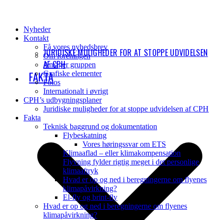
Nyheder
Kontakt
Få vores nyhedsbrev
JURIDISKE MULIGHEDER FOR AT STOPPE UDVIDELSEN
Om foreningen
AF CPH
Amager gruppen
FAKTA
Grafiske elementer
Fotos
Internationalt i øvrigt
CPH’s udbygningsplaner
Juridiske muligheder for at stoppe udvidelsen af CPH
Fakta
Teknisk baggrund og dokumentation
Flybeskatning
Vores høringssvar om ETS
Klimaaflad – eller klimakompensation
Flyvning fylder rigtig meget i det personlige
klimaaftryk
Hvad er op og ned i beregningerne om flyenes
klimapåvirkning?
El-fly og brint-fly
Hvad er op og ned i beregningerne om flyenes
klimapåvirkning?