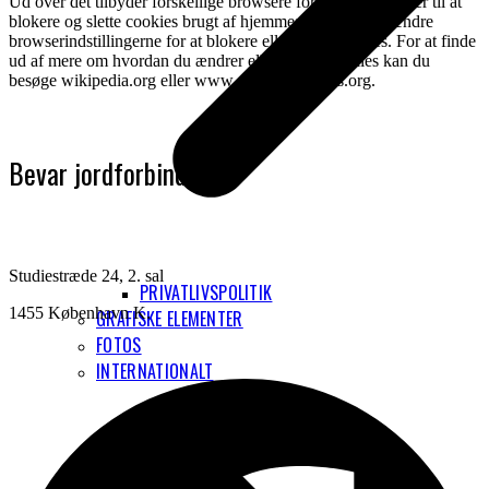
Ud over det tilbyder forskellige browsere forskellige metoder til at
blokere og slette cookies brugt af hjemmesider. Du kan ændre
browserindstillingerne for at blokere eller slette cookies. For at finde
ud af mere om hvordan du ændrer eller sletter cookies kan du
besøge wikipedia.org eller www.allaboutcookies.org.
Bevar jordforbindelsen
Studiestræde 24, 2. sal
PRIVATLIVSPOLITIK
1455 København K.
GRAFISKE ELEMENTER
FOTOS
INTERNATIONALT