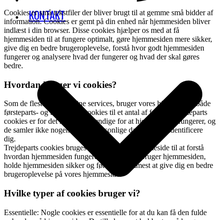
KONTAKT
Cookies er små tekstfiler der bliver brugt til at gemme små bidder af
information. Cookies er gemt på din enhed når hjemmesiden bliver
indlæst i din browser. Disse cookies hjælper os med at få
hjemmesiden til at fungere optimalt, gøre hjemmesiden mere sikker,
give dig en bedre brugeroplevelse, forstå hvor godt hjemmesiden
fungerer og analysere hvad der fungerer og hvad der skal gøres
bedre.
Hvordan bruger vi cookies?
Som de fleste andre online services, bruger vores hjemmeside både
førsteparts- og trejdeparts cookies til et antal af formål. Førsteparts
cookies er for det meste nødvendige for at hjemmesiden fungerer, og
de samler ikke nogen af dine personlige data der kan identificere
dig.
Trejdeparts cookies bruges mest på vores hjemmeside til at forstå
hvordan hjemmesiden fungerer, hvordan du bruger hjemmesiden,
holde hjemmesiden sikker og først og fremmest at give dig en bedre
brugeroplevelse på vores hjemmeside.
Hvilke typer af cookies bruger vi?
Essentielle: Nogle cookies er essentielle for at du kan få den fulde