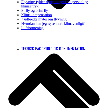
Flyvning fylder rigtig meget i det personlige
klimaaftryk
El-fly og brint-fly
Klimakompensation
7 udbredte myter om flyvning
Hvordan kan jeg rejse mere klimavenligt?
Luftforurening
B
T
T
TEKNISK BAGGRUND OG DOKUMENTATION