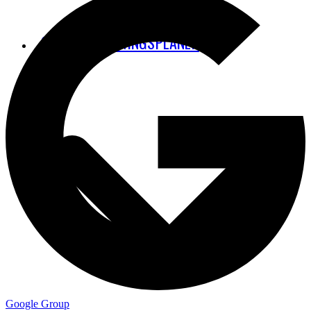
STAY GROUNDED
CPH’S UDBYGNINGSPLANER
Google Group