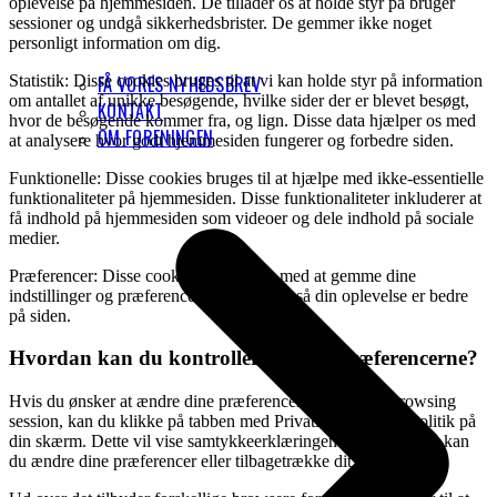
oplevelse på hjemmesiden. De tillader os at holde styr på bruger
sessioner og undgå sikkerhedsbrister. De gemmer ikke noget
personligt information om dig.
Statistik: Disse cookies bruges til at vi kan holde styr på information
FÅ VORES NYHEDSBREV
om antallet af unikke besøgende, hvilke sider der er blevet besøgt,
KONTAKT
hvor de besøgende kommer fra, og lign. Disse data hjælper os med
OM FORENINGEN
at analysere hvor godt hjemmesiden fungerer og forbedre siden.
Funktionelle: Disse cookies bruges til at hjælpe med ikke-essentielle
funktionaliteter på hjemmesiden. Disse funktionaliteter inkluderer at
få indhold på hjemmesiden som videoer og dele indhold på sociale
medier.
Præferencer: Disse cookies hjælper os med at gemme dine
indstillinger og præferencer såsom sprog så din oplevelse er bedre
på siden.
Hvordan kan du kontrollere cookie præferencerne?
Hvis du ønsker at ændre dine præferencer senere i din browsing
session, kan du klikke på tabben med Privatliv og Cookiepolitik på
din skærm. Dette vil vise samtykkeerklæringen igen og herfra kan
du ændre dine præferencer eller tilbagetrække dit samtykke.