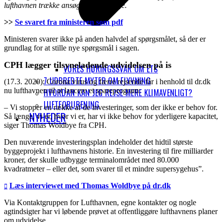
lufthavnen trække ansøgningen tilbage.
>>
Se svaret fra ministeren som pdf
Ministeren svarer ikke på anden halvdel af spørgsmålet, så der er
grundlag for at stille nye spørgsmål i sagen.
CPH lægger tilsyneladende udvidelsen på is
VORES HØRINGSSVAR OM ETS
7 UDBREDTE MYTER OM FLYVNING
(17.3. 2020): Corona virus og færre rejsende får i henhold til dr.dk
nu lufthavnen til at lancere et spareprogram:
HVORDAN KAN JEG REJSE MERE KLIMAVENLIGT?
LUFTFORURENING
– Vi stopper en række af de investeringer, som der ikke er behov for.
NYHEDER
Så længe, vi er, hvor vi er, har vi ikke behov for yderligere kapacitet,
siger Thomas Woldbye fra CPH.
Den nuværende investeringsplan indeholder det hidtil største
byggeprojekt i lufthavnens historie. En investering til fire milliarder
kroner, der skulle udbygge terminalområdet med 80.000
kvadratmeter – eller det, som svarer til et mindre supersygehus”.
Læs interviewet med Thomas Woldbye på dr.dk
Via Kontaktgruppen for Lufthavnen, egne kontakter og nogle
agtindsigter har vi løbende prøvet at offentliggøre lufthavnens planer
om udvidelse.