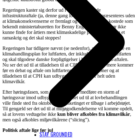
Regeringen kaster sig derfor ud i en ny omfattende
infrastrukturaftale (ja, denne gang lovgivning), der præsenteres uden
at klimakonsekvenserne er fremlagt og analyseret. Det kostede som
bekendt ministertaburetten for Benny Engelbrecht. Det bør ikke
kunne finde for årtiers mest klimaskadelige projekt sted uden et
ramaskrig og det skal stoppes!
Regeringen har tidligere nævnt (se nedenfor), at der vil komme en
klimahandlingsplan for luftfarten, der inkluderer udenrigsluftfarten
og skal tilgodese danske forpligtigelser i henhold til Paris-aftalen.
Nu ser det ud til at tilladelsen til at CPH kan forurene mere kommer
før en debat og aftale om luftfartens CO2e-reduktioner og at
tilladelsen til at CPH kan udbygge altså kommer helt uden
klimavilkår.
Efter høringsfasen, som forhåbentlig vil medføre en storm af
høringssvar imod udbygningen, ser det ud til at lovbehandlingen
ville finde sted fra oktober, når Folketinget er tilbage i arbejdstøjet.
Til gengæld ser det ud til at miljøgodkendelserne vil komme opdelt,
så at lovens vedtagelse ikke
kun bliver afkobles fra klimavilkår
,
men også afkobles miljøvilkårene (“slicing”).
Politisk aftale lige før jul
STAY GROUNDED