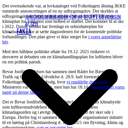
Det overraskende var, at lovkataloget ved Folketingets åbning IKKE
rummede annonceringen af en ny udbygningslov. Det skyldes at
JURIDISKE MULIGHEDER FOR AT STOPPE UDVIDELSEN
udbygningsloven først politisk ønskes behandlet EFTER at en
klimaplan for luftfarten som helhed er drøftet. Det kommer til at ske
AF CPH
i 2022. Dansk luftfart har fremlagt en sektorkøreplan for
FAKTA
klimahandling for at sætte dagsordenen for de kommende politiske
forhandlinger. Den plan giver vi ikke meget for
i vores anmeldelse
hér
.
Med den håbløse politiske aftale fra 19.12. 2021 risikerer vi
desværre at debatten om en klimahandlingsplan for luftfarten bliver
en ren politisk parodi.
Bevar Jordforbindelsen har sammen med Rådet for Bæredygtig
Trafik og CPH Uden Udvidelse d. 28.9. haft foretræde for
Folketingets Transportudvalg, hvor
vi runddelte dette papir
.
Ministeren var ikke til stede, men han har 18.10.
kommenteret vores
papir på denne facon
.
Det er Bevar Jordforbindelsens opfattelse, at en ekstra klimabyrde
som lufthavnsudvidelsen er helt ude af trit med tidens
klimadagsorden og i øvrigt ude af trit med hvad der sker ude i
Europa. Derfor tog vi sammen med to andre organisationer initiativ
til en høring på Christiansborg d. 1.12. 2021 om flyvning, klima og
udbygningsplaner,
som er opsamlet her
.