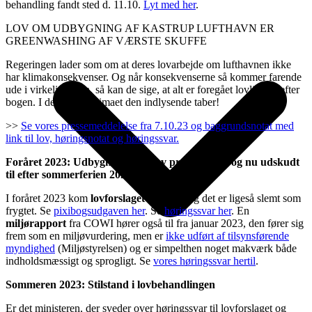
behandling fandt sted d. 11.10.
Lyt med her
.
LOV OM UDBYGNING AF KASTRUP LUFTHAVN ER
GREENWASHING AF VÆRSTE SKUFFE
Regeringen lader som om at deres lovarbejde om lufthavnen ikke
har klimakonsekvenser. Og når konsekvenserne så kommer farende
ude i virkeligheden, så kan de sige, at alt er foregået lovligt og efter
bogen. I den leg er klimaet den indlysende taber!
>>
Se vores pressemeddelelse fra 7.10.23 og baggrundsnotat med
link til lov, høringsnotat og høringssvar.
Foråret 2023: Udbygningslov blev præsenteret, og nu udskudt
til efter sommerferien 2023
I foråret 2023 kom
lovforslaget
endeligt, og det er ligeså slemt som
frygtet. Se
pixibogsudgaven her
. Se
høringssvar her
. En
miljørapport
fra COWI hører også til fra januar 2023, den fører sig
frem som en miljøvurdering, men er
ikke udført af tilsynsførende
myndighed
(Miljøstyrelsen) og er simpelthen noget makværk både
indholdsmæssigt og sprogligt. Se
vores høringssvar hertil
.
Sommeren 2023: Stilstand i lovbehandlingen
Er det ministeren, der sveder over høringssvar til lovforslaget og