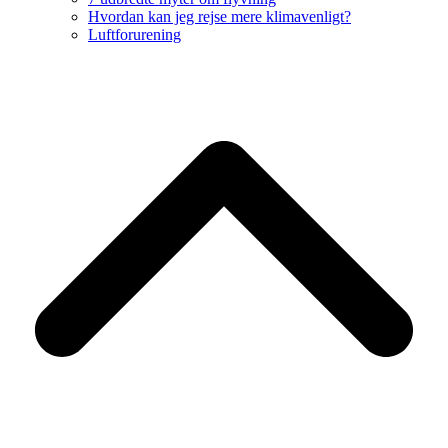
Hvordan kan jeg rejse mere klimavenligt?
Luftforurening
B
T
T