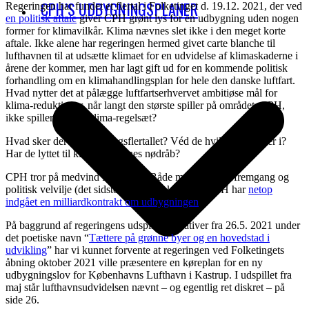
CPH’S UDBYGNINGSPLANER
Regeringen har fundet et flertal i Folketinget d. 19.12. 2021, der ved
en politisk aftale
giver CPH grønt lys for en udbygning uden nogen
former for klimavilkår. Klima nævnes slet ikke i den meget korte
aftale. Ikke alene har regeringen hermed givet carte blanche til
lufthavnen til at udsætte klimaet for en udvidelse af klimaskaderne i
årene der kommer, men har lagt gift ud for en kommende politisk
forhandling om en klimahandlingsplan for hele den danske luftfart.
Hvad nytter det at pålægge luftfartserhvervet ambitiøse mål for
klima-reduktioner, når langt den største spiller på området, CPH,
ikke spiller efter et klima-regelsæt?
Hvad sker der for folketingsflertallet? Véd de hvilket årti, vi er i?
Har de lyttet til klimaforskernes nødråb?
CPH tror på medvind for flyene. Både med passagerfremgang og
politisk velvilje (det sidste er i al fald korrekt). CPH har
netop
indgået en milliardkontrakt om udbygningen
.
På baggrund af regeringens udspil af initiativer fra 26.5. 2021 under
det poetiske navn “
Tættere på grønne byer og en hovedstad i
udvikling
” har vi kunnet forvente at regeringen ved Folketingets
åbning oktober 2021 ville præsentere en køreplan for en ny
udbygningslov for Københavns Lufthavn i Kastrup. I udspillet fra
maj står lufthavnsudvidelsen nævnt – og egentlig ret diskret – på
side 26.