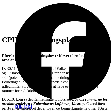
Open
Close
mobile
mobile
menu
menu
CPH’s udbygningsplaner
Efteråret 2023: Udbygningslov er blevet til en lov for
arealanvendelsen
D. 30.11. blev lov L19 vedtaget af Folketinget med 91 stemmer for
og 17 imod. Det blev en sort dag for dansk klimapolitik, når en så
stor (potentiel) forøgelse af klimaudledninger kunne slippe igennem
Folketinget uden at politikerne anede hvor meget de øgede
udledninger vil udgøre, og uden at have givet erhvervet nogle
rammer for reduktioner.
D. 5.10. kom så det genfremsatte lovforslag:
Lov om rammerne for
arealanvendelsen i Københavns Lufthavn, Kastrup.
Overskiften
KONTAKT
på loven er ændret og det er loven og bemærkningerne også. Første