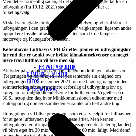
Men det er formentlig sådan, at det samme folketingsflertal for en
udbygning (fra 19.12. 2021) stadig stadig findes efter et
folketingsvalg.
Vi skal være glade for denne slags forsinkelser, og vi skal sikre at
udbygningen i den grad bliver en del af valgkampen, ligesom andre
upopulære fossile infrastrukturprojekter, som fx de famøse
motorveje og Kattegatforbindelsen.
Københavns Lufthavn CPH får efter planen en udbygningslov
før end der er tænkt over hvilke klimakonsekvenser en meget
mere travl lufthavn vil føre med sig
PRIVATLIVSPOLITIK
Alt tyder på at aftalekredsen bag aftalen om lufthavnsudvidelsen
GRAFISKE ELEMENTER
(Regeringen og højrefløjen), der præsenterede sin enighed om
FOTOS
udbygningen d. 19. december 2021, nu med nød og næppe inden
sommerferien når at præsentere et forslag til udbygningslov og
INTERNATIONALT
køreplan for miljøgodkendelserne for lufthavnen. Vi gætter på d.
30.6., netop den dag hvor Minkkommissionen udkommer med
slutrapport og opmærksomheden er samlet om helt andre ting.
Udbygningen vil blive præsenteret som et serviceløft for lufthavnen
for at gøre lufthavnen parat til de næste årtier. Men kernen i
udbygningen er at kapaciteten (dvs. passagerer, der letter og lander)
vil blive øget fra 30 mio. årligt til 50 eller 60 mio. årligt. Med deraf
følgende katastrofal global opvarmning.