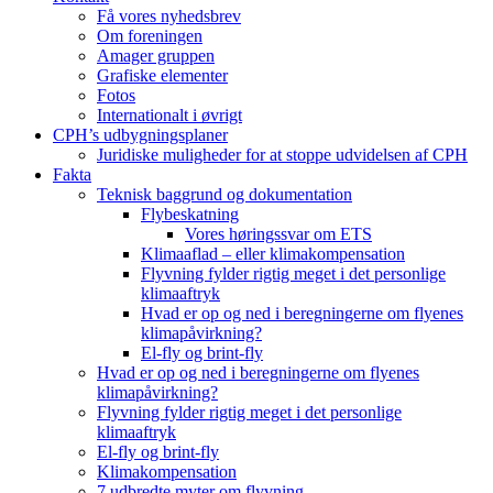
Få vores nyhedsbrev
Om foreningen
Amager gruppen
Grafiske elementer
Fotos
Internationalt i øvrigt
CPH’s udbygningsplaner
Juridiske muligheder for at stoppe udvidelsen af CPH
Fakta
Teknisk baggrund og dokumentation
Flybeskatning
Vores høringssvar om ETS
Klimaaflad – eller klimakompensation
Flyvning fylder rigtig meget i det personlige
klimaaftryk
Hvad er op og ned i beregningerne om flyenes
klimapåvirkning?
El-fly og brint-fly
Hvad er op og ned i beregningerne om flyenes
klimapåvirkning?
Flyvning fylder rigtig meget i det personlige
klimaaftryk
El-fly og brint-fly
Klimakompensation
7 udbredte myter om flyvning