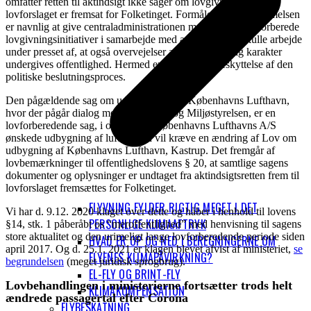
omfatter retten til aktindsigt ikke sager om lovgivning før
lovforslaget er fremsat for Folketinget. Formålet med bestemmelsen
er navnlig at give centraladministrationen mulighed for at forberede
lovgivningsinitiativer i samarbejde med andre uden at skulle arbejde
under presset af, at også overvejelser af mere foreløbig karakter
undergives offentlighed. Hermed er der tale om beskyttelse af den
politiske beslutningsproces.
Den pågældende sag om udbygningen af Københavns Lufthavn,
hvor der pågår dialog med lufthavnen og Miljøstyrelsen, er en
lovforberedende sag, i og med, at Københavns Lufthavns A/S
ønskede udbygning af lufthavnen vil kræve en ændring af Lov om
udbygning af Københavns Lufthavn, Kastrup. Det fremgår af
lovbemærkninger til offentlighedslovens § 20, at samtlige sagens
dokumenter og oplysninger er undtaget fra aktindsigtsretten frem til
lovforslaget fremsættes for Folketinget.
FLYVNING FYLDER RIGTIG MEGET I DET
Vi har d. 9.12. 2020 klaget over dette og håber i henhold til lovens
PERSONLIGE KLIMAAFTRYK
§14, stk. 1 påberåbt os “meroffentlighed” med henvisning til sagens
store aktualitet og den urimeligt lange lovforberedende periode siden
HVAD ER OP OG NED I BEREGNINGERNE OM
april 2017. Og d. 25.1. 2021 er klagen blevet afvist af ministeriet,
se
FLYENES KLIMAPÅVIRKNING?
begrundelsen
(meget juridisk sprogbrug).
EL-FLY OG BRINT-FLY
Lovbehandlingen i ministerierne fortsætter trods helt
KLIMAKOMPENSATION
ændrede passagertal efter Corona
FLYBESKATNING