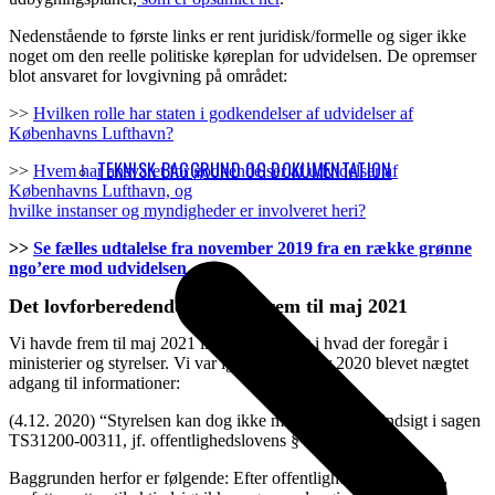
Nedenstående to første links er rent juridisk/formelle og siger ikke
noget om den reelle politiske køreplan for udvidelsen. De opremser
blot ansvaret for lovgivning på området:
>>
Hvilken rolle har staten i godkendelser af udvidelser af
Københavns Lufthavn?
TEKNISK BAGGRUND OG DOKUMENTATION
>>
Hvem har ansvaret for godkendelser af udvidelser af
Københavns Lufthavn, og
hvilke instanser og myndigheder er involveret heri?
>>
Se fælles udtalelse fra november 2019 fra en række grønne
ngo’ere mod udvidelsen
Det lovforberedende arbejde frem til maj 2021
Vi havde frem til maj 2021 ikke fået indsigt i hvad der foregår i
ministerier og styrelser. Vi var igen i december 2020 blevet nægtet
adgang til informationer:
(4.12. 2020) “Styrelsen kan dog ikke meddele dig aktindsigt i sagen
TS31200-00311, jf. offentlighedslovens § 20”
Baggrunden herfor er følgende: Efter offentlighedslovens § 20,