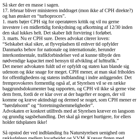
Så sker der en masse i sagen.
17. februar bliver ministeren inddraget (mon ikke af CPH direkte?)
og han ønsker en “turboproces”.
1. marts bøjer CPH sig for operatørers kritik og vil nu gerne
investere i en midlertidig forskydning og afkortning af 12/30 inden
den skal lukkes helt. Det skaber lidt forvirring i forløbet.
3. marts. Nu er CPH sure. Deres advokat citerer loven:
“Selskabet skal sikre, at flyvepladsen til enhver tid opfylder
Danmarks behov for nationale og internationale, herunder
interkontinentale, trafikforbindelser ved at kunne tilbyde den
nødvendige kapacitet med hensyn til afvikling af lufttrafik.”
Det mener advokaten fuldt ud er opfyldt og staten kan blande sig
udenom og ikke snage for meget. CPH mener, at man skal friholdes
for offentlighedens og statens indblanding i indre anliggender. Det
fremprovokeres formentlig også af, at Styrelsen vil se en række
baggrundsdokumenter bag rapporten, og CPH vil ikke så gerne vise
dem frem, fordi de er klar over at der bagefter er nogen, der vil
komme og kræve aktindsigt og dermed se noget, som CPH mener er
“børsfølsomt” og “forretningshemmeligheder”.
Advokaten er konkret utilfreds med at Styrelsen kræver en langsom
og grundig sagsbehandling. Det skal gå meget hurtigere, for ellers
holder tidsplanen ikke!
Så opstod der ved indblanding fra Naturstyrelsen uenighed om
rækkefølgen mellem lovarbejdet og VVM. Kræver finten med