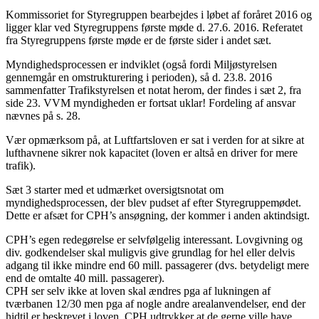
Kommissoriet for Styregruppen bearbejdes i løbet af foråret 2016 og
ligger klar ved Styregruppens første møde d. 27.6. 2016. Referatet
fra Styregruppens første møde er de første sider i andet sæt.
Myndighedsprocessen er indviklet (også fordi Miljøstyrelsen
gennemgår en omstrukturering i perioden), så d. 23.8. 2016
sammenfatter Trafikstyrelsen et notat herom, der findes i sæt 2, fra
side 23. VVM myndigheden er fortsat uklar! Fordeling af ansvar
nævnes på s. 28.
Vær opmærksom på, at Luftfartsloven er sat i verden for at sikre at
lufthavnene sikrer nok kapacitet (loven er altså en driver for mere
trafik).
Sæt 3 starter med et udmærket oversigtsnotat om
myndighedsprocessen, der blev pudset af efter Styregruppemødet.
Dette er afsæt for CPH’s ansøgning, der kommer i anden aktindsigt.
CPH’s egen redegørelse er selvfølgelig interessant. Lovgivning og
div. godkendelser skal muligvis give grundlag for hel eller delvis
adgang til ikke mindre end 60 mill. passagerer (dvs. betydeligt mere
end de omtalte 40 mill. passagerer).
CPH ser selv ikke at loven skal ændres pga af lukningen af
tværbanen 12/30 men pga af nogle andre arealanvendelser, end der
hidtil er beskrevet i loven. CPH udtrykker at de gerne ville have