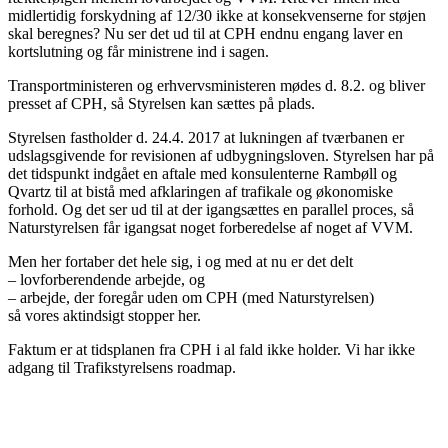
midlertidig forskydning af 12/30 ikke at konsekvenserne for støjen
skal beregnes? Nu ser det ud til at CPH endnu engang laver en
kortslutning og får ministrene ind i sagen.
Transportministeren og erhvervsministeren mødes d. 8.2. og bliver
presset af CPH, så Styrelsen kan sættes på plads.
Styrelsen fastholder d. 24.4. 2017 at lukningen af tværbanen er
udslagsgivende for revisionen af udbygningsloven. Styrelsen har på
det tidspunkt indgået en aftale med konsulenterne Rambøll og
Qvartz til at bistå med afklaringen af trafikale og økonomiske
forhold. Og det ser ud til at der igangsættes en parallel proces, så
Naturstyrelsen får igangsat noget forberedelse af noget af VVM.
Men her fortaber det hele sig, i og med at nu er det delt
– lovforberendende arbejde, og
– arbejde, der foregår uden om CPH (med Naturstyrelsen)
så vores aktindsigt stopper her.
Faktum er at tidsplanen fra CPH i al fald ikke holder. Vi har ikke
adgang til Trafikstyrelsens roadmap.