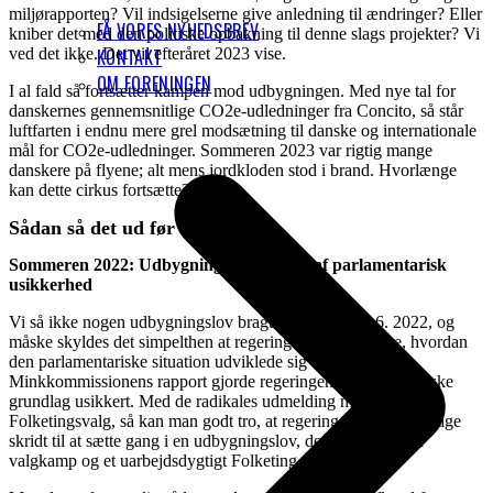
miljørapporten? Vil indsigelserne give anledning til ændringer? Eller
FÅ VORES NYHEDSBREV
kniber det med den politiske opbakning til denne slags projekter? Vi
ved det ikke. Det vil efteråret 2023 vise.
KONTAKT
OM FORENINGEN
I al fald så fortsætter kampen mod udbygningen. Med nye tal for
danskernes gennemsnitlige CO2e-udledninger fra Concito, så står
luftfarten i endnu mere grel modsætning til danske og internationale
mål for CO2e-udledninger. Sommeren 2023 var rigtig mange
danskere på flyene; alt mens jordkloden stod i brand. Hvorlænge
kan dette cirkus fortsætte?
Sådan så det ud før 2023
Sommeren 2022: Udbygningsloven ramt af parlamentarisk
usikkerhed
Vi så ikke nogen udbygningslov bragt i høring d. 30.6. 2022, og
måske skyldes det simpelthen at regeringen lige skulle se, hvordan
den parlamentariske situation udviklede sig efter
Minkkommissionens rapport gjorde regeringens parlamentariske
grundlag usikkert. Med de radikales udmelding med krav om
Folketingsvalg, så kan man godt tro, at regeringen næppe vil tage
skridt til at sætte gang i en udbygningslov, der ryger ind i en
valgkamp og et uarbejdsdygtigt Folketing.