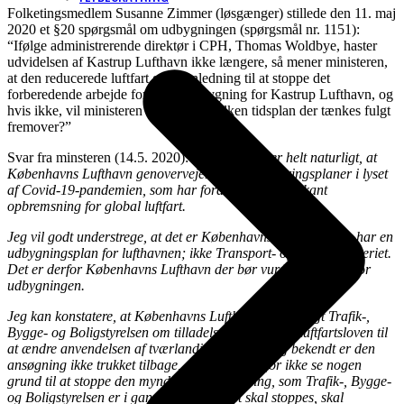
Folketingsmedlem Susanne Zimmer (løsgænger) stillede den 11. maj
2020 et §20 spørgsmål om udbygningen (spørgsmål nr. 1151):
“Ifølge administrerende direktør i CPH, Thomas Woldbye, haster
udvidelsen af Kastrup Lufthavn ikke længere, så mener ministeren,
at den reducerede luftfart giver anledning til at stoppe det
forberedende arbejde for en ny udbygning for Kastrup Lufthavn, og
hvis ikke, vil ministeren så oplyse, hvilken tidsplan der tænkes fulgt
fremover?”
Svar fra minsteren (14.5. 2020):
Jeg synes det er helt naturligt, at
Københavns Lufthavn genovervejer deres investeringsplaner i lyset
af Covid-19-pandemien, som har forårsaget en markant
opbremsning for global luftfart.
Jeg vil godt understrege, at det er Københavns Lufthavn, der har en
udbygningsplan for lufthavnen; ikke Transport- og Boligministeriet.
Det er derfor Københavns Lufthavn der bør vurdere behovet for
udbygningen.
Jeg kan konstatere, at Københavns Lufthavn har ansøgt Trafik-,
Bygge- og Boligstyrelsen om tilladelse i henhold til luftfartsloven til
at ændre anvendelsen af tværlandingsbanen. Mig bekendt er den
ansøgning ikke trukket tilbage, så jeg kan derfor ikke se nogen
grund til at stoppe den myndighedsbehandling, som Trafik-, Bygge-
og Boligstyrelsen er i gang med. Hvis det skal stoppes, skal