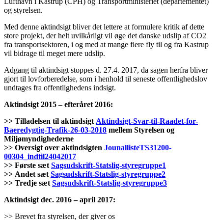
Lufthavn i Kastrup (CPH) og Transportministeriet (departementet)
og styrelsen.
Med denne aktindsigt bliver det lettere at formulere kritik af dette
store projekt, der helt uvilkårligt vil øge det danske udslip af CO2
fra transportsektoren, i og med at mange flere fly til og fra Kastrup
vil bidrage til meget mere udslip.
Adgang til aktindsigt stoppes d. 27.4. 2017, da sagen herfra bliver
gjort til lovforberedelse, som i henhold til seneste offentlighedslov
undtages fra offentlighedens indsigt.
Aktindsigt 2015 – efteråret 2016:
>> Tilladelsen til aktindsigt
Aktindsigt-Svar-til-Raadet-for-
Baeredygtig-Trafik-26-03-2018
mellem Styrelsen og
Miljømyndighederne
>> Oversigt over aktindsigten
JounallisteTS31200-
00304_indtil24042017
>> Første sæt
Sagsudskrift-Statslig-styregruppe1
>> Andet sæt
Sagsudskrift-Statslig-styregruppe2
>> Tredje sæt
Sagsudskrift-Statslig-styregruppe3
Aktindsigt dec. 2016 – april 2017:
>> Brevet fra styrelsen, der giver os