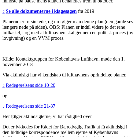
mindste på pause mens klagen behandles frem til oktober.
Se alle dokumenterne i klagesagen
fra 2019
Planerne er forsinkede, og nu følger man denne plan (den gamle ses
længere nede på siden). OBS: Planen er indtil videre jo det rene
luftkastel, i og med at lufthavnen skal gennem en politisk proces (ny
lovgivning) og en VVM proces.
Kilde: Kontaktgruppen for Københavns Lufthavn, møde den 1.
november 2018
Via aktindsigt har vi kendskab til lufthavnens oprindelige planer.
Redegørelsens side 10-20
og
Redegørelsens side 21-37
Her følger aktindsigterne, vi har rådighed over
Det er lykkedes for Rådet for Bæredygtig Trafik at få aktindsigt i
den hidtidige korrespondence mellem ejerne af Københavns