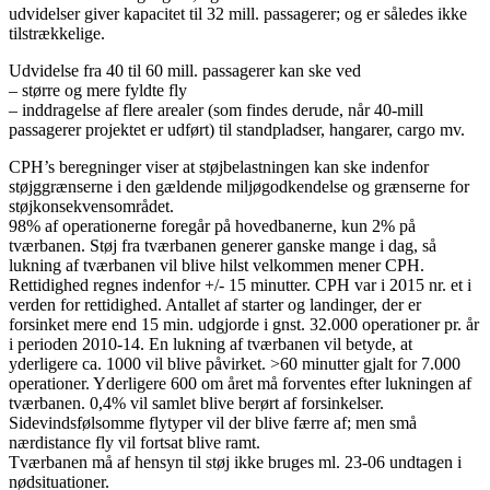
udvidelser giver kapacitet til 32 mill. passagerer; og er således ikke
tilstrækkelige.
Udvidelse fra 40 til 60 mill. passagerer kan ske ved
– større og mere fyldte fly
– inddragelse af flere arealer (som findes derude, når 40-mill
passagerer projektet er udført) til standpladser, hangarer, cargo mv.
CPH’s beregninger viser at støjbelastningen kan ske indenfor
støjggrænserne i den gældende miljøgodkendelse og grænserne for
støjkonsekvensområdet.
98% af operationerne foregår på hovedbanerne, kun 2% på
tværbanen. Støj fra tværbanen generer ganske mange i dag, så
lukning af tværbanen vil blive hilst velkommen mener CPH.
Rettidighed regnes indenfor +/- 15 minutter. CPH var i 2015 nr. et i
verden for rettidighed. Antallet af starter og landinger, der er
forsinket mere end 15 min. udgjorde i gnst. 32.000 operationer pr. år
i perioden 2010-14. En lukning af tværbanen vil betyde, at
yderligere ca. 1000 vil blive påvirket. >60 minutter gjalt for 7.000
operationer. Yderligere 600 om året må forventes efter lukningen af
tværbanen. 0,4% vil samlet blive berørt af forsinkelser.
Sidevindsfølsomme flytyper vil der blive færre af; men små
nærdistance fly vil fortsat blive ramt.
Tværbanen må af hensyn til støj ikke bruges ml. 23-06 undtagen i
nødsituationer.