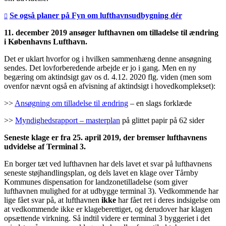
Se også planer på Fyn om lufthavnsudbygning dér
11. december 2019 ansøger lufthavnen om tilladelse til ændring
i Københavns Lufthavn.
Det er uklart hvorfor og i hvilken sammenhæng denne ansøgning
sendes. Det lovforberedende arbejde er jo i gang. Men en ny
begæring om aktindsigt gav os d. 4.12. 2020 flg. viden (men som
ovenfor nævnt også en afvisning af aktindsigt i hovedkomplekset):
>>
Ansøgning om tilladelse til ændring
– en slags forklæde
>>
Myndighedsrapport – masterplan
på glittet papir på 62 sider
Seneste klage er fra 25. april 2019, der bremser lufthavnens
udvidelse af Terminal 3.
En borger tæt ved lufthavnen har dels lavet et svar på lufthavnens
seneste støjhandlingsplan, og dels lavet en klage over Tårnby
Kommunes dispensation for landzonetilladelse (som giver
lufthavnen mulighed for at udbygge terminal 3). Vedkommende har
lige fået svar på, at lufthavnen
ikke
har fået ret i deres indsigelse om
at vedkommende ikke er klageberettiget, og derudover har klagen
opsættende virkning. Så indtil videre er terminal 3 byggeriet i det