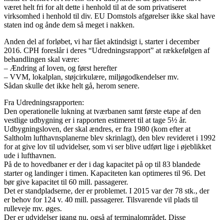
været helt fri for alt dette i henhold til at de som privatiseret
virksomhed i henhold til div. EU Domstols afgørelser ikke skal have
staten ind og ånde dem så meget i nakken.
Anden del af forløbet, vi har fået aktindsigt i, starter i december
2016. CPH foreslår i deres “Udredningsrapport” at rækkefølgen af
behandlingen skal være:
– Ændring af loven, og først herefter
– VVM, lokalplan, støjcirkulære, miljøgodkendelser mv.
Sådan skulle det ikke helt gå, herom senere.
Fra Udredningsrapporten:
Den operationelle lukning at tværbanen samt første etape af den
vestlige udbygning er i rapporten estimeret til at tage 5½ år.
Udbygningsloven, der skal ændres, er fra 1980 (kom efter at
Saltholm lufthavnsplanerne blev skrinlagt), den blev revideret i 1992
for at give lov til udvidelser, som vi ser blive udført lige i øjeblikket
ude i lufthavnen.
På de to hovedbaner er der i dag kapacitet på op til 83 blandede
starter og landinger i timen. Kapaciteten kan optimeres til 96. Det
bør give kapacitet til 60 mill. passagerer.
Det er standpladserne, der er problemet. I 2015 var der 78 stk., der
er behov for 124 v. 40 mill. passagerer. Tilsvarende vil plads til
rulleveje mv. øges.
Der er udvidelser igang nu, også af terminalområdet. Disse