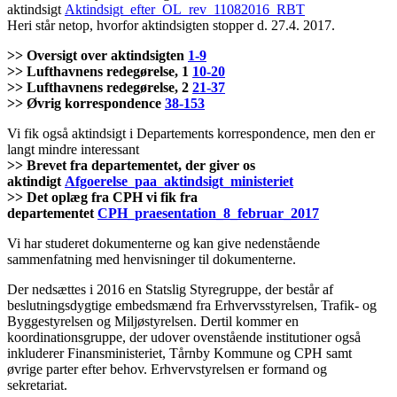
aktindsigt
Aktindsigt_efter_OL_rev_11082016_RBT
Heri står netop, hvorfor aktindsigten stopper d. 27.4. 2017.
>> Oversigt over aktindsigten
1-9
>> Lufthavnens redegørelse, 1
10-20
>> Lufthavnens redegørelse, 2
21-37
>> Øvrig korrespondence
38-153
Vi fik også aktindsigt i Departements korrespondence, men den er
langt mindre interessant
>> Brevet fra departementet, der giver os
aktindigt
Afgoerelse_paa_aktindsigt_ministeriet
>> Det oplæg fra CPH vi fik fra
departementet
CPH_praesentation_8_februar_2017
Vi har studeret dokumenterne og kan give nedenstående
sammenfatning med henvisninger til dokumenterne.
Der nedsættes i 2016 en Statslig Styregruppe, der består af
beslutningsdygtige embedsmænd fra Erhvervsstyrelsen, Trafik- og
Byggestyrelsen og Miljøstyrelsen. Dertil kommer en
koordinationsgruppe, der udover ovenstående institutioner også
inkluderer Finansministeriet, Tårnby Kommune og CPH samt
øvrige parter efter behov. Erhvervstyrelsen er formand og
sekretariat.