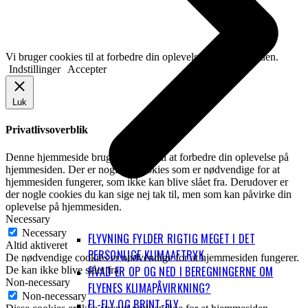
Vi bruger cookies til at forbedre din oplevelse på hjemmesiden.
Indstillinger
Accepter
Luk
Privatlivsoverblik
Denne hjemmeside bruger cookies til at forbedre din oplevelse på
hjemmesiden. Der er nogle få cookies som er nødvendige for at
hjemmesiden fungerer, som ikke kan blive slået fra. Derudover er
der nogle cookies du kan sige nej tak til, men som kan påvirke din
oplevelse på hjemmesiden.
Necessary
Necessary
FLYVNING FYLDER RIGTIG MEGET I DET
Altid aktiveret
PERSONLIGE KLIMAAFTRYK
De nødvendige cookies er nødvendige for at hjemmesiden fungerer.
HVAD ER OP OG NED I BEREGNINGERNE OM
De kan ikke blive slået fra.
Non-necessary
FLYENES KLIMAPÅVIRKNING?
Non-necessary
EL-FLY OG BRINT-FLY