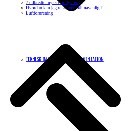
7 udbredte myter om flyvning
Hvordan kan jeg rejse mere klimavenligt?
Luftforurening
B
T
T
TEKNISK BAGGRUND OG DOKUMENTATION