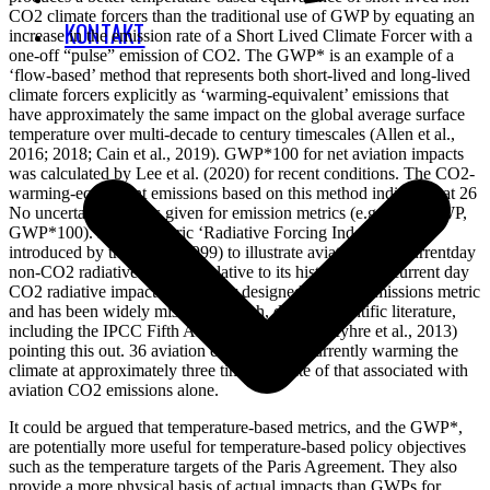
CO2 climate forcers than the traditional use of GWP by equating an
KONTAKT
increase in the emission rate of a Short Lived Climate Forcer with a
one-off “pulse” emission of CO2. The GWP* is an example of a
‘flow-based’ method that represents both short-lived and long-lived
climate forcers explicitly as ‘warming-equivalent’ emissions that
have approximately the same impact on the global average surface
temperature over multi-decade to century timescales (Allen et al.,
2016; 2018; Cain et al., 2019). GWP*100 for net aviation impacts
was calculated by Lee et al. (2020) for recent conditions. The CO2-
warming-equivalent emissions based on this method indicate that 26
No uncertainty ranges given for emission metrics (e.g. GTP, GWP,
GWP*100). 27 The metric ‘Radiative Forcing Index’ (RFI)
introduced by the IPCC (1999) to illustrate aviation’s net currentday
non-CO2 radiative impacts, relative to its historical and current day
CO2 radiative impacts was never designed to be an emissions metric
and has been widely misused as such, despite scientific literature,
including the IPCC Fifth Assessment Report (Myhre et al., 2013)
pointing this out. 36 aviation emissions are currently warming the
climate at approximately three times the rate of that associated with
aviation CO2 emissions alone.
It could be argued that temperature-based metrics, and the GWP*,
are potentially more useful for temperature-based policy objectives
such as the temperature targets of the Paris Agreement. They also
provide a more physical basis of actual impacts than GWPs for