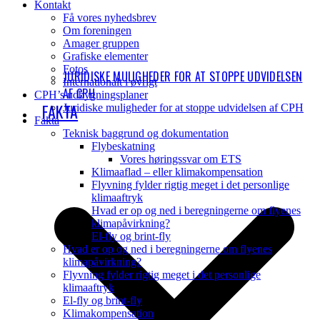
Kontakt
Få vores nyhedsbrev
Om foreningen
Amager gruppen
Grafiske elementer
Fotos
JURIDISKE MULIGHEDER FOR AT STOPPE UDVIDELSEN
Internationalt i øvrigt
AF CPH
CPH’s udbygningsplaner
FAKTA
Juridiske muligheder for at stoppe udvidelsen af CPH
Fakta
Teknisk baggrund og dokumentation
Flybeskatning
Vores høringssvar om ETS
Klimaaflad – eller klimakompensation
Flyvning fylder rigtig meget i det personlige
klimaaftryk
Hvad er op og ned i beregningerne om flyenes
klimapåvirkning?
El-fly og brint-fly
Hvad er op og ned i beregningerne om flyenes
klimapåvirkning?
Flyvning fylder rigtig meget i det personlige
klimaaftryk
El-fly og brint-fly
Klimakompensation