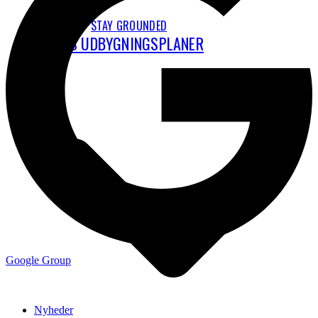
STAY GROUNDED
CPH’S UDBYGNINGSPLANER
Google Group
Nyheder