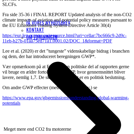
SLCFs.
Fra side 35-36 i FINAL REPORT Updated analysis of the non-CO2
climate impacts of aviation and potential policy measures pursuant to
FÅ VORES NYHEDSBREV
the EU Emissions Trading System Directive Article 30(4)
KONTAKT
https://eur-lex.europa.eu/resource.html?uri=cellar:7bc666c9-2d9c-
OM FORENINGEN
11eb-b27b-01aa75ed71a1.0001.02/DOC_1&format=PDF
Lee et al. (2020) er det ”tungeste” videnskabelige bidrag i branchen
og dem, der har introduceret beregningen GWP*.
Vær opmærksom på at EASA i den politiske del af rapporten gerne
vil bruge en ældre fortolkning af GWP, hvor gennemsnittet bliver
lavere, nemlig 1,7. De skriver selv at det er en politisk beslutning.
Om andre GWP effecter (methan, lattergas mv.) se
https://www.epa.gov/ghgemissions/understanding-global-warming-
potentials
Meget mere end CO2 fra motorerne