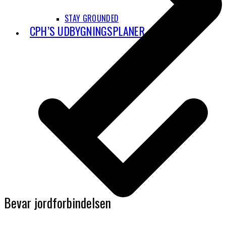
STAY GROUNDED
CPH’S UDBYGNINGSPLANER
Bevar jordforbindelsen