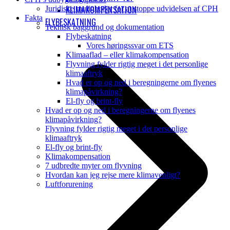
KLIMAKOMPENSATION
Juridiske muligheder for at stoppe udvidelsen af CPH
Fakta
FLYBESKATNING
Teknisk baggrund og dokumentation
Flybeskatning
Vores høringssvar om ETS
Klimaaflad – eller klimakompensation
Flyvning fylder rigtig meget i det personlige
klimaaftryk
Hvad er op og ned i beregningerne om flyenes
klimapåvirkning?
El-fly og brint-fly
Hvad er op og ned i beregningerne om flyenes
klimapåvirkning?
Flyvning fylder rigtig meget i det personlige
klimaaftryk
El-fly og brint-fly
Klimakompensation
7 udbredte myter om flyvning
Hvordan kan jeg rejse mere klimavenligt?
Luftforurening
B
T
T