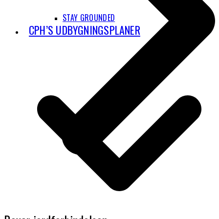
STAY GROUNDED
CPH’S UDBYGNINGSPLANER