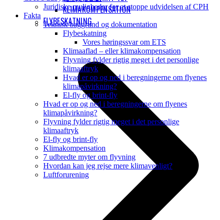
Juridiske muligheder for at stoppe udvidelsen af CPH
KLIMAKOMPENSATION
Fakta
FLYBESKATNING
Teknisk baggrund og dokumentation
Flybeskatning
Vores høringssvar om ETS
Klimaaflad – eller klimakompensation
Flyvning fylder rigtig meget i det personlige
klimaaftryk
Hvad er op og ned i beregningerne om flyenes
klimapåvirkning?
El-fly og brint-fly
Hvad er op og ned i beregningerne om flyenes
klimapåvirkning?
Flyvning fylder rigtig meget i det personlige
klimaaftryk
El-fly og brint-fly
Klimakompensation
7 udbredte myter om flyvning
Hvordan kan jeg rejse mere klimavenligt?
Luftforurening
B
T
T