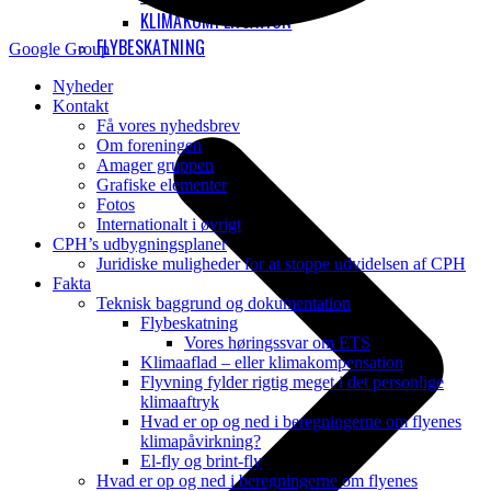
KLIMAKOMPENSATION
FLYBESKATNING
Google Group
Nyheder
Kontakt
Få vores nyhedsbrev
Om foreningen
Amager gruppen
Grafiske elementer
Fotos
Internationalt i øvrigt
CPH’s udbygningsplaner
Juridiske muligheder for at stoppe udvidelsen af CPH
Fakta
Teknisk baggrund og dokumentation
Flybeskatning
Vores høringssvar om ETS
Klimaaflad – eller klimakompensation
Flyvning fylder rigtig meget i det personlige
klimaaftryk
Hvad er op og ned i beregningerne om flyenes
klimapåvirkning?
El-fly og brint-fly
Hvad er op og ned i beregningerne om flyenes