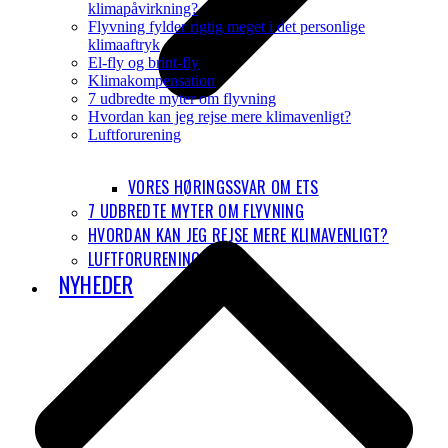
klimapåvirkning?
Flyvning fylder rigtig meget i det personlige
klimaaftryk
El-fly og brint-fly
Klimakompensation
7 udbredte myter om flyvning
Hvordan kan jeg rejse mere klimavenligt?
Luftforurening
B
VORES HØRINGSSVAR OM ETS
T
T
7 UDBREDTE MYTER OM FLYVNING
HVORDAN KAN JEG REJSE MERE KLIMAVENLIGT?
LUFTFORURENING
NYHEDER