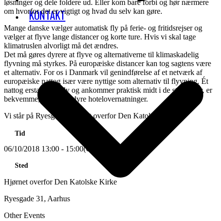
løsninger og dele foldere ud. Eller kom bare forbi og hør nærmere
om hvorfor det er vigtigt og hvad du selv kan gøre.
KONTAKT
Mange danske vælger automatisk fly på ferie- og fritidsrejser og
vælger at flyve lange distancer og korte ture. Hvis vi skal tage
klimatruslen alvorligt må det ændres.
Det må gøres dyrere at flyve og alternativerne til klimaskadelig
flyvning må styrkes. På europæiske distancer kan tog sagtens være
et alternativ. For os i Danmark vil genindførelse af et netværk af
europæiske nattog især være nyttige som alternativ til flyvning. Ét
nattog erstatter tre fly og ankommer praktisk midt i de store byer, er
bekvemme, og sparer dyre hotelovernatninger.
Vi står på Ryesgade, hjørnet overfor Den Katolske Kirke
Tid
06/10/2018
13:00
-
15:00
(GMT+00:00)
Sted
Hjørnet overfor Den Katolske Kirke
Ryesgade 31, Aarhus
Other Events