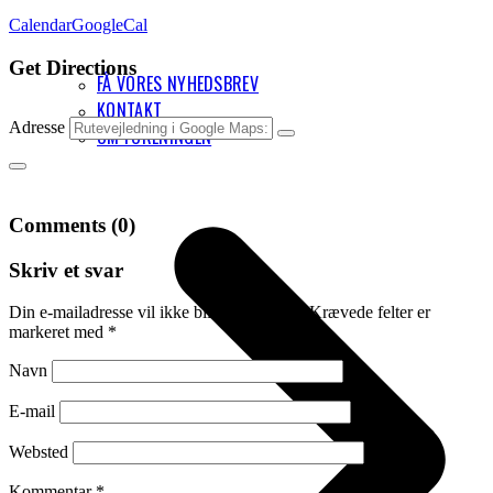
Calendar
GoogleCal
Get Directions
FÅ VORES NYHEDSBREV
KONTAKT
Adresse
OM FORENINGEN
Comments (0)
Skriv et svar
Din e-mailadresse vil ikke blive publiceret.
Krævede felter er
markeret med
*
Navn
E-mail
Websted
Kommentar
*