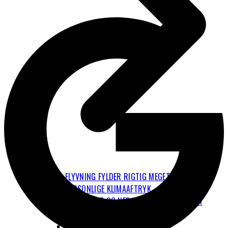
FLYVNING FYLDER RIGTIG MEGET I DET
PERSONLIGE KLIMAAFTRYK
HVAD ER OP OG NED I BEREGNINGERNE OM
FLYENES KLIMAPÅVIRKNING?
EL-FLY OG BRINT-FLY