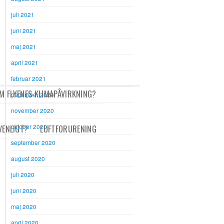
juli 2021
juni 2021
maj 2021
april 2021
februar 2021
M FLYENES KLIMAPÅVIRKNING?
december 2020
november 2020
oktober 2020
VENLIGT?
LUFTFORURENING
september 2020
august 2020
juli 2020
juni 2020
maj 2020
april 2020