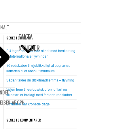
Open
Close
mobile
mobile
ONALT
menu
menu
FAKTA
SENESTE INDLÆG
NYHEDER
EU tager halvhjertede skridt mod beskatning
af internationale flyvninger
10 redskaber til øjeblikkeligt at begrænse
luftfarten til et absolut minimum
Sådan takler du dit klimadilemma – flyvning
Vejen frem til europæisk grøn luftfart og
UNDED
skibsfart er brolagt med forkerte redskaber
ELSEN AF CPH
Luftfarten har kronede dage
SENESTE KOMMENTARER