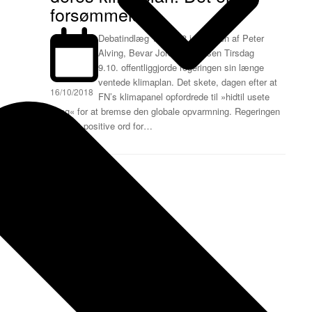
forsømmelse.
Debatindlæg 15.10.18 i Politiken af Peter
Alving, Bevar Jordforbindelsen Tirsdag
9.10. offentliggjorde regeringen sin længe
ventede klimaplan. Det skete, dagen efter at
16/10/2018
FN’s klimapanel opfordrede til »hidtil usete
tiltag« for at bremse den globale opvarmning. Regeringen
har fået positive ord for…