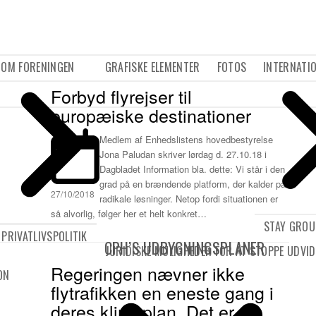
OM FORENINGEN
GRAFISKE ELEMENTER
FOTOS
INTERNATI
Forbyd flyrejser til
europæiske destinationer
Medlem af Enhedslistens hovedbestyrelse
Jona Paludan skriver lørdag d. 27.10.18 i
Dagbladet Information bla. dette: Vi står i den
grad på en brændende platform, der kalder på
27/10/2018
radikale løsninger. Netop fordi situationen er
så alvorlig, følger her et helt konkret…
STAY GRO
PRIVATLIVSPOLITIK
CPH’S UDBYGNINGSPLANER
JURIDISKE MULIGHEDER FOR AT STOPPE UDVID
Regeringen nævner ikke
ON
flytrafikken en eneste gang i
deres klimaplan. Det er en