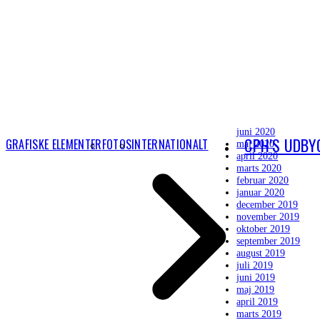
juni 2020
CPH’S UDBY
GRAFISKE ELEMENTER
FOTOS
INTERNATIONALT
maj 2020
april 2020
marts 2020
februar 2020
januar 2020
december 2019
november 2019
oktober 2019
september 2019
august 2019
juli 2019
juni 2019
maj 2019
april 2019
marts 2019