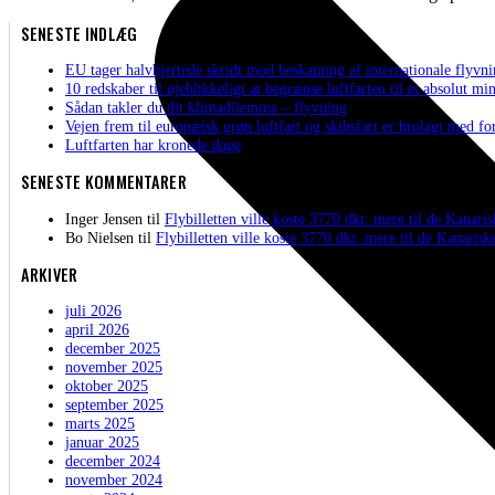
SENESTE INDLÆG
EU tager halvhjertede skridt mod beskatning af internationale flyvn
10 redskaber til øjeblikkeligt at begrænse luftfarten til et absolut 
Sådan takler du dit klimadilemma – flyvning
Vejen frem til europæisk grøn luftfart og skibsfart er brolagt med fo
Luftfarten har kronede dage
SENESTE KOMMENTARER
Inger Jensen
til
Flybilletten ville koste 3770 dkr. mere til de Kanaris
Bo Nielsen
til
Flybilletten ville koste 3770 dkr. mere til de Kanariske
ARKIVER
juli 2026
april 2026
december 2025
november 2025
oktober 2025
september 2025
marts 2025
januar 2025
december 2024
november 2024