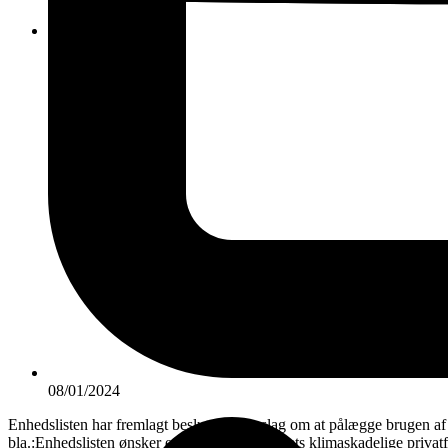
KONTAKT
08/01/2024
Enhedslisten har fremlagt beslutningsforslag om at pålægge brugen af pr
bla.:Enhedslisten ønsker et opgør med jetsettets klimaskadelige privat