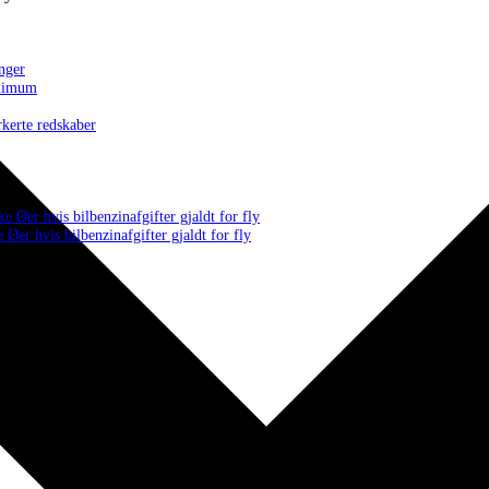
inger
minimum
rkerte redskaber
ke Øer hvis bilbenzinafgifter gjaldt for fly
 Øer hvis bilbenzinafgifter gjaldt for fly