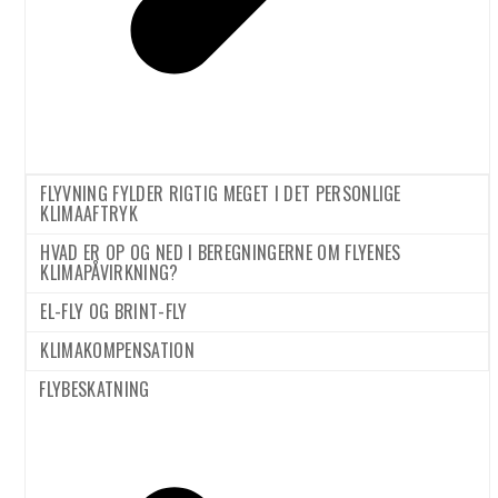
januar 2022
december 2021
november 2021
oktober 2021
september 2021
FLYVNING FYLDER RIGTIG MEGET I DET PERSONLIGE
KLIMAAFTRYK
august 2021
HVAD ER OP OG NED I BEREGNINGERNE OM FLYENES
juli 2021
KLIMAPÅVIRKNING?
juni 2021
EL-FLY OG BRINT-FLY
maj 2021
KLIMAKOMPENSATION
april 2021
FLYBESKATNING
februar 2021
december 2020
november 2020