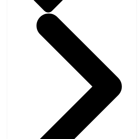
september 2023
august 2023
juni 2023
maj 2023
marts 2023
februar 2023
januar 2023
november 2022
september 2022
august 2022
juni 2022
maj 2022
april 2022
februar 2022