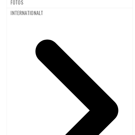
Kanariske Øer
FOTOS
Hele tre
hvis
INTERNATIONALT
millioner
bilbenzinafgifter
rejsende
gjaldt for fly
var gennem
11/11/2025
Bo Nielsen
til
Flybilletten ville
Københavns Lufthavn i
koste 3770 dkr.
oktober, som blev den
mere til de
travleste oktober i
Kanariske Øer
lufthavnens historie. Nu
hvis
har flyselskaberne taget
bilbenzinafgifter
hul på
gjaldt for fly
vintertrafikprogrammet,
som byder på
rekordmange ruter ud af
ARKIVER
København.
Efterårsferien fik mange
juli 2026
danskere og
sydsvenskere til…
april 2026
december 2025