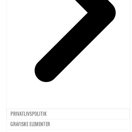
(RBT) har
dit klimadilemma
24/11/2025
d. 24.11.
– flyvning
2025 indgivet
høringssvar om et
Vejen frem til
udspil fra EU-
europæisk grøn
Kommissionen.
luftfart og
Kommissionens
skibsfart er
meddelelse går ud på at
brolagt med
fremskaffe
forkerte
brændstoffer, så de
redskaber
fremover kan tilgå
Luftfarten har
selskaberne (udlederne)
kronede dage
i mængder og til priser,
som tilnærmelsesvis
ligner de…
SENESTE
KOMMENTARER
Inger Jensen
til
Luftfarten
PRIVATLIVSPOLITIK
Flybilletten ville
har kronede
koste 3770 dkr.
GRAFISKE ELEMENTER
dage
mere til de