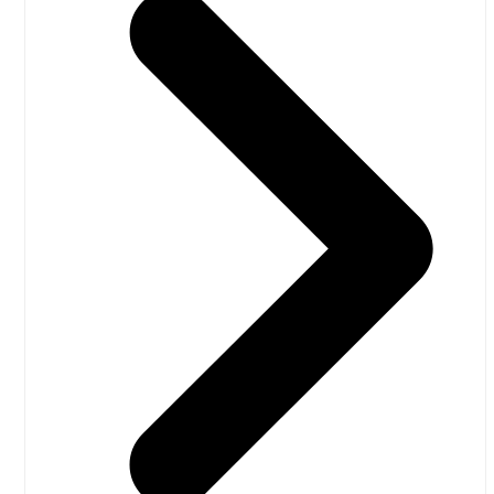
oktober 2020
september 2020
august 2020
juli 2020
juni 2020
maj 2020
april 2020
marts 2020
februar 2020
januar 2020
december 2019
november 2019
oktober 2019