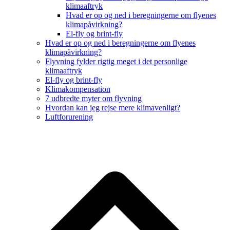
klimaaftryk
Hvad er op og ned i beregningerne om flyenes
klimapåvirkning?
El-fly og brint-fly
Hvad er op og ned i beregningerne om flyenes
klimapåvirkning?
Flyvning fylder rigtig meget i det personlige
klimaaftryk
El-fly og brint-fly
Klimakompensation
7 udbredte myter om flyvning
Hvordan kan jeg rejse mere klimavenligt?
Luftforurening
B
T
T