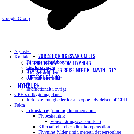
Google Group
Nyheder
VORES HØRINGSSVAR OM ETS
Kontakt
Få vores nyhedsbrev
7 UDBREDTE MYTER OM FLYVNING
Om foreningen
HVORDAN KAN JEG REJSE MERE KLIMAVENLIGT?
Amager gruppen
LUFTFORURENING
Grafiske elementer
NYHEDER
Fotos
Internationalt i øvrigt
CPH’s udbygningsplaner
Juridiske muligheder for at stoppe udvidelsen af CPH
Fakta
Teknisk baggrund og dokumentation
Flybeskatning
Vores høringssvar om ETS
Klimaaflad – eller klimakompensation
Flyvning fylder rigtig meget i det personlige