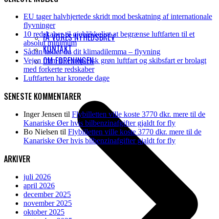
EU tager halvhjertede skridt mod beskatning af internationale
flyvninger
10 redskaber til øjeblikkeligt at begrænse luftfarten til et
FÅ VORES NYHEDSBREV
absolut minimum
KONTAKT
Sådan takler du dit klimadilemma – flyvning
OM FORENINGEN
Vejen frem til europæisk grøn luftfart og skibsfart er brolagt
med forkerte redskaber
Luftfarten har kronede dage
SENESTE KOMMENTARER
Inger Jensen
til
Flybilletten ville koste 3770 dkr. mere til de
Kanariske Øer hvis bilbenzinafgifter gjaldt for fly
Bo Nielsen
til
Flybilletten ville koste 3770 dkr. mere til de
Kanariske Øer hvis bilbenzinafgifter gjaldt for fly
ARKIVER
juli 2026
april 2026
december 2025
november 2025
oktober 2025