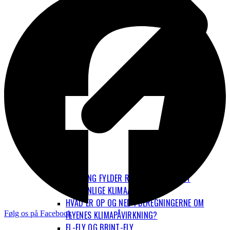
FLYVNING FYLDER RIGTIG MEGET I DET
PERSONLIGE KLIMAAFTRYK
HVAD ER OP OG NED I BEREGNINGERNE OM
Følg os på Facebook
FLYENES KLIMAPÅVIRKNING?
EL-FLY OG BRINT-FLY