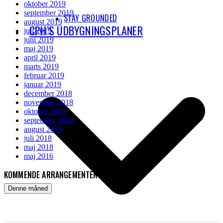
oktober 2019
september 2019
STAY GROUNDED
august 2019
CPH’S UDBYGNINGSPLANER
juli 2019
juni 2019
maj 2019
april 2019
marts 2019
februar 2019
januar 2019
december 2018
november 2018
oktober 2018
september 2018
august 2018
juli 2018
maj 2018
maj 2016
KOMMENDE ARRANGEMENTER
Denne måned