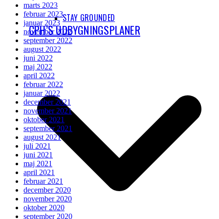
marts 2023
februar 2023
STAY GROUNDED
januar 2023
CPH’S UDBYGNINGSPLANER
november 2022
september 2022
august 2022
juni 2022
maj 2022
april 2022
februar 2022
januar 2022
december 2021
november 2021
oktober 2021
september 2021
august 2021
juli 2021
juni 2021
maj 2021
april 2021
februar 2021
december 2020
november 2020
oktober 2020
september 2020