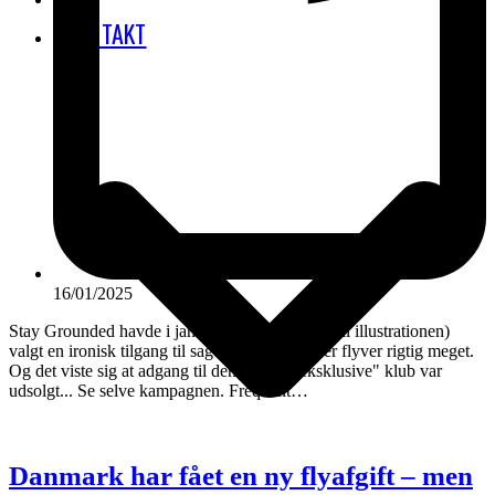
KONTAKT
16/01/2025
Stay Grounded havde i januar 2025 (i henhold til illustrationen)
valgt en ironisk tilgang til sagen om alle de, der flyver rigtig meget.
Og det viste sig at adgang til den særligt "eksklusive" klub var
udsolgt... Se selve kampagnen. Frequent…
Danmark har fået en ny flyafgift – men