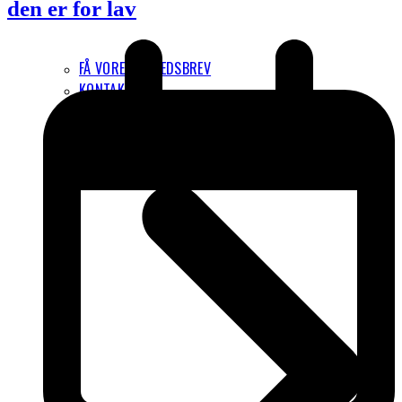
den er for lav
FÅ VORES NYHEDSBREV
KONTAKT
OM FORENINGEN