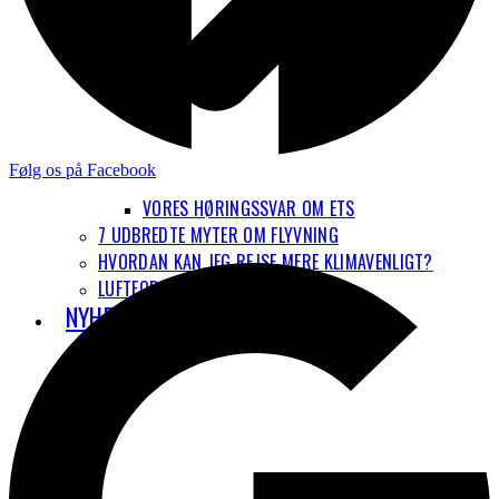
Følg os på Facebook
VORES HØRINGSSVAR OM ETS
7 UDBREDTE MYTER OM FLYVNING
HVORDAN KAN JEG REJSE MERE KLIMAVENLIGT?
LUFTFORURENING
NYHEDER