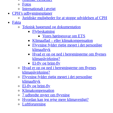
Fotos
Internationalt i øvrigt
CPH’s udbygningsplaner
Juridiske muligheder for at stoppe udvidelsen af CPH
Fakta
Teknisk baggrund og dokumentation
Flybeskatning
Vores høringssvar om ETS
Klimaaflad – eller klimakompensation
Flyvning fylder rigtig meget i det personlige
klimaaftryk
Hvad er op og ned i beregningerne om flyenes
klimapåvirkning?
El-fly og brint-fly
Hvad er op og ned i beregningerne om flyenes
klimapåvirkning?
Flyvning fylder rigtig meget i det personlige
klimaaftryk
El-fly og brint-fly
Klimakompensation
7 udbredte myter om flyvning
Hvordan kan jeg rejse mere klimavenligt?
Luftforurening
B