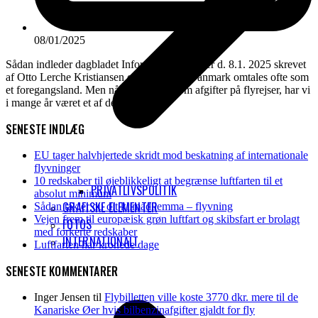
08/01/2025
Sådan indleder dagbladet Information sin leder d. 8.1. 2025 skrevet
af Otto Lerche Kristiansen og fortsætter: Danmark omtales ofte som
et foregangsland. Men når det handler om afgifter på flyrejser, har vi
i mange år været et af de eneste…
SENESTE INDLÆG
EU tager halvhjertede skridt mod beskatning af internationale
flyvninger
10 redskaber til øjeblikkeligt at begrænse luftfarten til et
PRIVATLIVSPOLITIK
absolut minimum
GRAFISKE ELEMENTER
Sådan takler du dit klimadilemma – flyvning
Vejen frem til europæisk grøn luftfart og skibsfart er brolagt
FOTOS
med forkerte redskaber
INTERNATIONALT
Luftfarten har kronede dage
SENESTE KOMMENTARER
Inger Jensen
til
Flybilletten ville koste 3770 dkr. mere til de
Kanariske Øer hvis bilbenzinafgifter gjaldt for fly