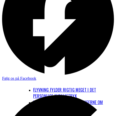
Følg os på Facebook
FLYVNING FYLDER RIGTIG MEGET I DET
PERSONLIGE KLIMAAFTRYK
HVAD ER OP OG NED I BEREGNINGERNE OM
FLYENES KLIMAPÅVIRKNING?
EL-FLY OG BRINT-FLY