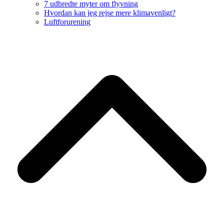
7 udbredte myter om flyvning
Hvordan kan jeg rejse mere klimavenligt?
Luftforurening
B
T
T