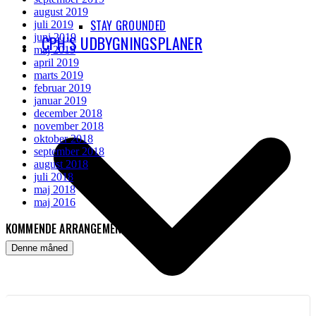
august 2019
STAY GROUNDED
juli 2019
juni 2019
CPH’S UDBYGNINGSPLANER
maj 2019
april 2019
marts 2019
februar 2019
januar 2019
december 2018
november 2018
oktober 2018
september 2018
august 2018
juli 2018
maj 2018
maj 2016
KOMMENDE ARRANGEMENTER
Denne måned