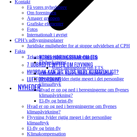
Kontakt
Få vores nyhedsbrev
Om foreningen
Amager gruppen
Grafiske elementer
Fotos
Internationalt i øvrigt
CPH’s udbygningsplaner
Juridiske muligheder for at stoppe udvidelsen af CPH
Fakta
VORES HØRINGSSVAR OM ETS
Teknisk baggrund og dokumentation
Flybeskatning
7 UDBREDTE MYTER OM FLYVNING
Vores høringssvar om ETS
HVORDAN KAN JEG REJSE MERE KLIMAVENLIGT?
Klimaaflad – eller klimakompensation
LUFTFORURENING
Flyvning fylder rigtig meget i det personlige
klimaaftryk
NYHEDER
Hvad er op og ned i beregningerne om flyenes
klimapåvirkning?
El-fly og brint-fly
Hvad er op og ned i beregningerne om flyenes
klimapåvirkning?
Flyvning fylder rigtig meget i det personlige
klimaaftryk
El-fly og brint-fly
Klimakompensation