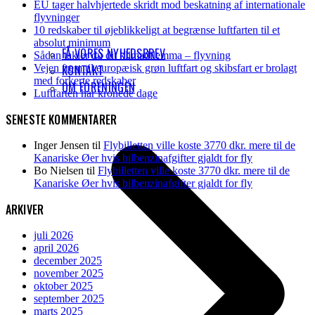
EU tager halvhjertede skridt mod beskatning af internationale
flyvninger
10 redskaber til øjeblikkeligt at begrænse luftfarten til et
absolut minimum
FÅ VORES NYHEDSBREV
Sådan takler du dit klimadilemma – flyvning
Vejen frem til europæisk grøn luftfart og skibsfart er brolagt
KONTAKT
med forkerte redskaber
OM FORENINGEN
Luftfarten har kronede dage
SENESTE KOMMENTARER
Inger Jensen
til
Flybilletten ville koste 3770 dkr. mere til de
Kanariske Øer hvis bilbenzinafgifter gjaldt for fly
Bo Nielsen
til
Flybilletten ville koste 3770 dkr. mere til de
Kanariske Øer hvis bilbenzinafgifter gjaldt for fly
ARKIVER
juli 2026
april 2026
december 2025
november 2025
oktober 2025
september 2025
marts 2025