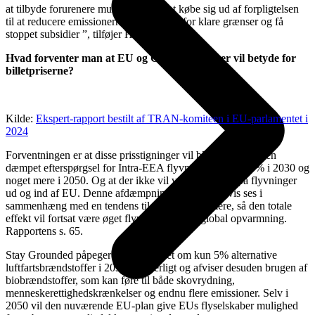
at tilbyde forurenere muligheden for at købe sig ud af forpligtelsen
til at reducere emissionerne, har vi brug for klare grænser og få
stoppet subsidier ”, tilføjer Heuwieser.
Hvad forventer man at EU og Corsia initiativer vil betyde for
billetpriserne?
Kilde:
Ekspert-rapport bestilt af TRAN-komiteen i EU-parlamentet i
2024
Forventningen er at disse prisstigninger vil blive afspejlet i en
dæmpet efterspørgsel for Intra-EEA flyvninger på ca. 10% i 2030 og
noget mere i 2050. Og at der ikke vil være en effekt på flyvninger
ud og ind af EU. Denne afdæmpning skal naturligvis ses i
sammenhæng med en tendens til at der flyves mere, så den totale
effekt vil fortsat være øget flyvning og øget global opvarmning.
Rapportens s. 65.
Stay Grounded påpeger også, at målet om kun 5% alternative
luftfartsbrændstoffer i 2030 er latterligt og afviser desuden brugen af
​​biobrændstoffer, som kan føre til både skovrydning,
menneskerettighedskrænkelser og endnu flere emissioner. Selv i
2050 vil den nuværende EU-plan give EUs flyselskaber mulighed