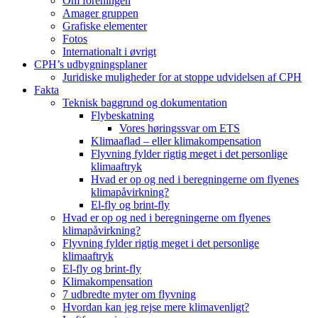
Om foreningen
Amager gruppen
Grafiske elementer
Fotos
Internationalt i øvrigt
CPH’s udbygningsplaner
Juridiske muligheder for at stoppe udvidelsen af CPH
Fakta
Teknisk baggrund og dokumentation
Flybeskatning
Vores høringssvar om ETS
Klimaaflad – eller klimakompensation
Flyvning fylder rigtig meget i det personlige
klimaaftryk
Hvad er op og ned i beregningerne om flyenes
klimapåvirkning?
El-fly og brint-fly
Hvad er op og ned i beregningerne om flyenes
klimapåvirkning?
Flyvning fylder rigtig meget i det personlige
klimaaftryk
El-fly og brint-fly
Klimakompensation
7 udbredte myter om flyvning
Hvordan kan jeg rejse mere klimavenligt?