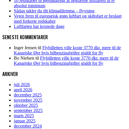
10 redskaber til øjeblikkeligt at begrænse luftfarten til et
absolut minimum
Sådan takler du dit klimadilemma – flyvning
Vejen frem til europæisk grøn luftfart og skibsfart er brolagt
med forkerte redskaber
Luftfarten har kronede dage
SENESTE KOMMENTARER
Inger Jensen
til
Flybilletten ville koste 3770 dkr. mere til de
Kanariske Øer hvis bilbenzinafgifter gjaldt for fly
Bo Nielsen
til
Flybilletten ville koste 3770 dkr. mere til de
Kanariske Øer hvis bilbenzinafgifter gjaldt for fly
ARKIVER
juli 2026
april 2026
december 2025
november 2025
oktober 2025
september 2025
marts 2025
januar 2025
december 2024