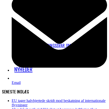
VORES HØRINGSSVAR OM ETS
7 UDBREDTE MYTER OM FLYVNING
HVORDAN KAN JEG REJSE MERE KLIMAVENLIGT?
LUFTFORURENING
NYHEDER
Email
SENESTE INDLÆG
EU tager halvhjertede skridt mod beskatning af internationale
flyvninger