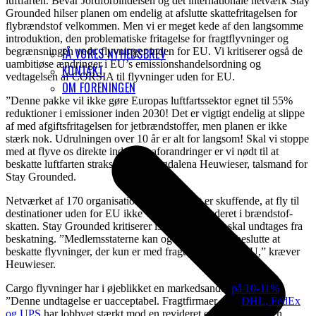
luftfarten. Bevar Jordforbindelsen og det internationale netværk Stay
Grounded hilser planen om endelig at afslutte skattefritagelsen for
flybrændstof velkommen. Men vi er meget kede af den langsomme
introduktion, den problematiske fritagelse for fragtflyvninger og
begrænsningen vedr. flyvninger inden for EU. Vi kritiserer også de
FÅ VORES NYHEDSBREV
uambitiøse ændringer i EU’s emissionshandelsordning og
KONTAKT
vedtagelsen af ​​CORSIA til flyvninger uden for EU.
OM FORENINGEN
”Denne pakke vil ikke gøre Europas luftfartssektor egnet til 55%
reduktioner i emissioner inden 2030! Det er vigtigt endelig at slippe
af med afgiftsfritagelsen for jetbrændstoffer, men planen er ikke
stærk nok. Udrulningen over 10 år er alt for langsom! Skal vi stoppe
med at flyve os direkte ind i klimaforandringer er vi nødt til at
beskatte luftfarten straks,” siger Magdalena Heuwieser, talsmand for
Stay Grounded.
Netværket af 170 organisationer siger, at det er skuffende, at fly til
destinationer uden for EU ikke ville være inkluderet i brændstof-
skatten. Stay Grounded kritiserer især, at cargofly skal undtages fra
beskatning. ”Medlemsstaterne kan og bør dog også beslutte at
beskatte flyvninger, der kun er med fragt og uden for EU,” kræver
Heuwieser.
Cargo flyvninger har i øjeblikket en markedsandel
på 10-11%
.
”Denne undtagelse er uacceptabel. Fragtfirmaer som
DHL, FedEx
og UPS
har lobbyet stærkt mod en revideret energiafgift og en