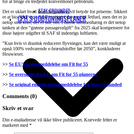
for at bruge en tredjedel konventionel petroleum.
STAY GROUNDED
Det er uklart hvad iblandingskravet vil betyde for priserne. Sikkert
CPH’S UDBYGNINGSPLANER
er at bio-SAF og e-SAF er meget dyrere end Jetfuel, men det er jo
netop små krav, der er tale om. I dansk sammenhæng er det netop
tanken at den “grønne passagerafgift” fra 2025 skal kompensere for
disse højere udgifter til SAF til indenrigs luftfarten.
”Kun hvis vi drastisk reducerer flyvninger, kan det være muligt at
opnå 100% vedvarende e-brændstoffer før 2050”, konkluderer
Heuwieser.
>>
Se EU’s pressemeddelelse om Fit for 55
>>
Se oversigter fra EU om Fit for 55-planerne
>>
Se original engelsk pressemeddelelse fra Stay Grounded
Comments (0)
Skriv et svar
Din e-mailadresse vil ikke blive publiceret.
Krævede felter er
markeret med
*