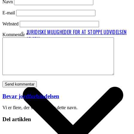
Navn
E-mail
Websted
JURIDISKE MULIGHEDER FOR AT STOPPE UDVIDELSEN
Kommentar
*
AF CPH
FAKTA
Bevar jordforbindelsen
Vi er flere, der skriver under dette navn.
Del artiklen