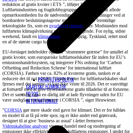
reduktion af gratis kvoter i ETS ”, tilføjer Heuwieser.
Luftfartsindustrien og fragtlobbygrupperne har forsøgt at aflede
opmærksomheden fra de nødvendige klimaforanstaltninger ved at
bombardere beslutningstagerne med usandsynlige fremtidige
teknologiske fix, som en
nyudgivet rapport
viser. Modstanden mod
luftfartens klimapåvirkning er imidlertid stigende. For nylig, sidste
weekend, fandt en
klimaaktion
sted i Leipzig, Tyskland, rettet mod
en af ​​de største cargo lufthavne.
EU-forslaget indeholder også en “strammere grænse” for antallet af
gratis kvoter, som europæiske luftfartsselskaber får inden for EU’s
emissionshandelssystem, og integrerer FNs ordning for ‘Carbon
Offsetting and Reduction Scheme’ for international luftfart
(CORSIA). Førhen var ca. 82% af kvoterne gratis, tanken er at
reducere det til nul i 2026. ”Gratis kvoter for luftfartsselskaber skal
PRIVATLIVSPOLITIK
fjernes med det samme, vi kan ikke vente til 2026. Det er vanvittigt
GRAFISKE ELEMENTER
at fortsætte med at give flyselskaberne gratis tilladelse til at forurene.
FOTOS
Det er samtidig også en dårlig idé at lade flyvninger uden for EU
være underlagt mekanismerne i CORSIA ”, siger Heuwieser.
INTERNATIONALT
”
CORSIA
gør mere skade end gavn for klimaet. Det er for håbløs
en model til at få på rette spor, og er ikke andet end grønvask,
designet til at give ‘business as usual’ i årtier fremover.
Videnskabelige analyser
viser, at handel med og modregning af
emissioner ikke effektivt reducerer luftfartens emissioner. I stedet for