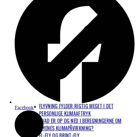
FLYVNING FYLDER RIGTIG MEGET I DET
Facebook
PERSONLIGE KLIMAAFTRYK
HVAD ER OP OG NED I BEREGNINGERNE OM
FLYENES KLIMAPÅVIRKNING?
EL-FLY OG BRINT-FLY