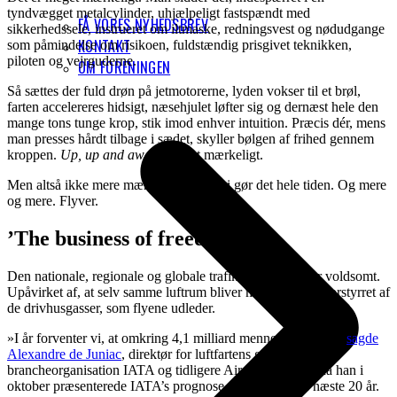
tyndvægget metalcylinder, uhjælpeligt fastspændt med
FÅ VORES NYHEDSBREV
sikkerhedssele, instrueret om iltmaske, redningsvest og nødudgange
KONTAKT
som påmindelse om risikoen, fuldstændig prisgivet teknikken,
piloten og vejrguderne.
OM FORENINGEN
Så sættes der fuld drøn på jetmotorerne, lyden vokser til et brøl,
farten accelereres hidsigt, næsehjulet løfter sig og dernæst hele den
mange tons tunge krop, stik imod enhver intuition. Præcis dér, mens
man presses hårdt tilbage i sædet, skyller bølgen af frihed gennem
kroppen.
Up, up and away
. Meget mærkeligt.
Men altså ikke mere mærkeligt end at vi gør det hele tiden. Og mere
og mere. Flyver.
’The business of freedom’
Den nationale, regionale og globale trafik i luften vokser voldsomt.
Upåvirket af, at selv samme luftrum bliver mere og mere forstyrret af
de drivhusgasser, som flyene udleder.
»I år forventer vi, at omkring 4,1 milliard mennesker rejser,«
sagde
Alexandre de Juniac
, direktør for luftfartens globale
brancheorganisation IATA og tidligere Air France-chef, da han i
oktober præsenterede IATA’s prognose for flyrejser de næste 20 år.