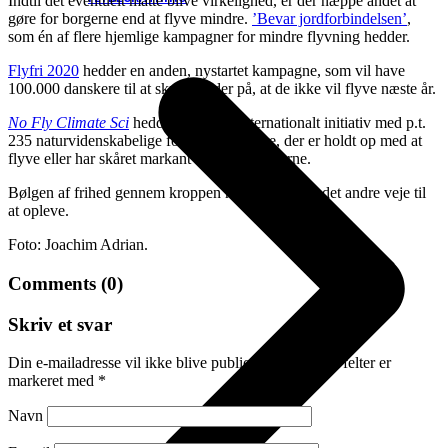
Indtil det eventuelt måtte blive virkelighed, er der næppe andet at
gøre for borgerne end at flyve mindre.
’Bevar jordforbindelsen’
,
som én af flere hjemlige kampagner for mindre flyvning hedder.
Flyfri 2020
hedder en anden, nystartet kampagne, som vil have
100.000 danskere til at skrive under på, at de ikke vil flyve næste år.
No Fly Climate Sci
hedder et tredje, internationalt initiativ med p.t.
235 naturvidenskabelige forskere og andre, der er holdt op med at
flyve eller har skåret markant ned på flyrejserne.
Bølgen af frihed gennem kroppen må de have fundet andre veje til
at opleve.
Foto: Joachim Adrian.
Comments (0)
Skriv et svar
Din e-mailadresse vil ikke blive publiceret.
Krævede felter er
markeret med
*
Navn