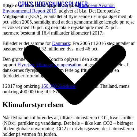
CPH’S UDBYGNINGSPLANER
Ifølge den netop offentliggjorte rapport
European Aviation
Environmental Report 2019
, udgivet af bl.a. Det Europæiske
Miljøagentur (EEA), er antallet af flyrejsende i Europa øget med 50
pct. siden 2005, samtidig med at den gennemsnitlige længde pr. rejse
er vokset med 16 pct. og den totale rejselængde med 25 pct. –
nærmere bestemt til 16,4 milliarder kilometer i 2017.
Billedet er det samme for
Danmark
: Fra 2005 til 2016 steg antallet af
passagerer fra 22 til 32 millioner, dvs. med 46 pct.
Den grønne tænketank Concito oplyser i den aktuelle
rapport
Flyrejser, klima og kompensation
, at godt tre fjerdedele af
danskernes flyrejser handler om ferie og fritid, mens knap en
fjerdedel er forretningsrejser.
I 2017 tog omkring
160.000 danskere
ferieflyet til Thailand, mens
omkring 400.000 tog til USA.
Klimaforstyrrelsen
Når flybrændstof brændes af, tilføres atmosfæren CO2, kvælstofilter
(NOx), partikler og vanddamp. Det hele – ikke kun CO2 – bidrager
til den globale opvarmning. CO2 er drivhusgassen, der i atmosfæren
holder på varmen fra jorden.