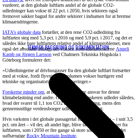
vurderer, at den globale luftfarts andel af de globale CO2-
udledninger kan vokse til 22 pct. i 2050, hvis sektoren også
fremover sakker bagud for andre sektorer i indsatsen for at bremse
klimaændringerne.
IATA’s globale data
fortæller, at den rene CO2-udledning fra
luftfarten steg med 5,3 pct. i 2016 og med 5,9 pct. i 2017, og det er
således ikke bare luftfartens relative andel af klimaproblemet, men
TEKNISK BAGGRUND OG DOKUMENTATION
også det absolutte bidrag, der vokser. Som klimaforskerne
Anneli
Kamb og Jörgen Larsson
ved Chalmers Tekniska Högskola i
Göteborg formulerer det:
»Udledningerne af drivhusgasser fra den globale luftfart fortsætter
med at vokse, fordi flyvningens volumen vokser hurtigere end
tekniske og organisatoriske effektiviseringer.«
Forskerne minder om
, at nogle bærer større ansvar for denne
klimabelastning end andre. Gennemsnitssvenskeren udleder således,
hvad der svarer til 1,1 ton CO2 årligt ved flyvning, mens den
gennemsnitlige verdensborger udleder 0,2 ton årligt.
Hvis væksten i det globale passagertal fortsætter som nu – i snit 3,5
pct. om året – vil der, alt andet lige, blive tale om udledninger fra
luftfarten, som i 2050 er fire gange så store som nu, skønner det
uafhængige
Rocky Mountain Institute
.