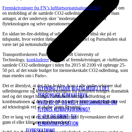
Fremskrivninger fra FN’s luftfartsorganisation ICAO
fortæller om
en tredobling af de samlede CO2-udledninger i 2050, hvis man
antager, at der undervejs sker ’moderate forbedringer’ af
flyteknologien og selve operationerne.
En sådan tre-fire-dobling af udledningerne kan altså ske på et
tidspunkt, hvor verden ifølge FN’s Klimapanel og Parisaftalen skal
være tæt på nettonuludledning af CO2.
Transportforskeren Paul Peeters, Delft University of
Technology,
konkluderer
på basis af fremskrivninger, at »luftfartens
samlede CO2-udledninger i tiden fra 2015 til 2100 vil opbruge 25-
50 pct. af det totale budget for menneskeskabt CO2-udledning, som
man enedes om i Paris«.
Det er åbenlyst, at det ikke holder. Som i alle andre sektorer skal
FLYVNING FYLDER RIGTIG MEGET I DET
udledningerne og klimapåvirkningen fra luftfarten bringes dramatisk
PERSONLIGE KLIMAAFTRYK
ned og det meget hurtigt. Luftfartens særlige udfordring er
HVAD ER OP OG NED I BEREGNINGERNE OM
kombinationen af den høje vækst med de store vanskeligheder ved
ad teknologisk vej at skabe ’grøn flyvning’.
FLYENES KLIMAPÅVIRKNING?
EL-FLY OG BRINT-FLY
Der er lang vej til en luftfartsindustri med flyvemaskiner drevet af
grøn el eller klimaneutralt brændstof.
KLIMAKOMPENSATION
FLYBESKATNING