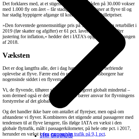
Det forklares med, at et stigende antal fly – flåden på 30.000 vokser
med 1.000 fly om året – får stadig flere destinationer at flyve til og
har stadig hyppigere afgange til konstant faldende billetpriser.
»Den forventede gennemsnitlige pris på 324 dollar for en returbillet i
2019 (før skatter og afgifter) er 61 pct. lavere end i 1998, efter
justering for inflation,« hedder det i IATA’s opgørelse ved udgangen
af 2018.
Væksten
Det er dog langtfra alle, der i dag har adgang til den befriende
oplevelse at flyve. Færre end én ud af fem verdensborgere har
nogensinde siddet i en flyvemaskine.
Vi, de flyvende, tilhører således et privilegeret globalt mindretal –
som dermed også er det mindretal, der bærer ansvar for flyvningens
forstyrrelse af det globale klima.
Og det handler ikke bare om antallet af flyrejser, men også om
afstandene vi flyver. Kombineres det stigende antal passagerer med
tendensen til at flyve længere, fås ifølge IATA en vækst i den
globale flytrafik, målt i passagerkilometer, på hele otte pct. i 2017,
herunder en vækst i
den europæiske trafik på 9,1 pct
.
STAY GROUNDED