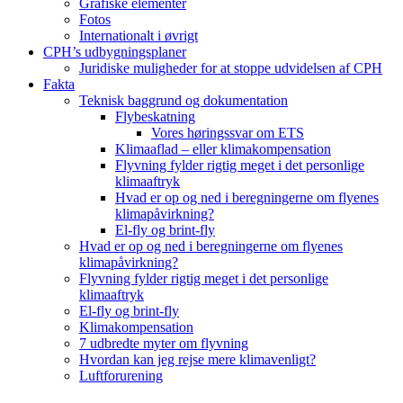
Grafiske elementer
Fotos
Internationalt i øvrigt
CPH’s udbygningsplaner
Juridiske muligheder for at stoppe udvidelsen af CPH
Fakta
Teknisk baggrund og dokumentation
Flybeskatning
Vores høringssvar om ETS
Klimaaflad – eller klimakompensation
Flyvning fylder rigtig meget i det personlige
klimaaftryk
Hvad er op og ned i beregningerne om flyenes
klimapåvirkning?
El-fly og brint-fly
Hvad er op og ned i beregningerne om flyenes
klimapåvirkning?
Flyvning fylder rigtig meget i det personlige
klimaaftryk
El-fly og brint-fly
Klimakompensation
7 udbredte myter om flyvning
Hvordan kan jeg rejse mere klimavenligt?
Luftforurening