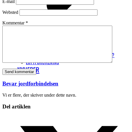
E-mail
Websted
Kommentar
*
VORES HØRINGSSVAR OM ETS
7 UDBREDTE MYTER OM FLYVNING
HVORDAN KAN JEG REJSE MERE KLIMAVENLIGT?
LUFTFORURENING
NYHEDER
Bevar jordforbindelsen
Vi er flere, der skriver under dette navn.
Del artiklen