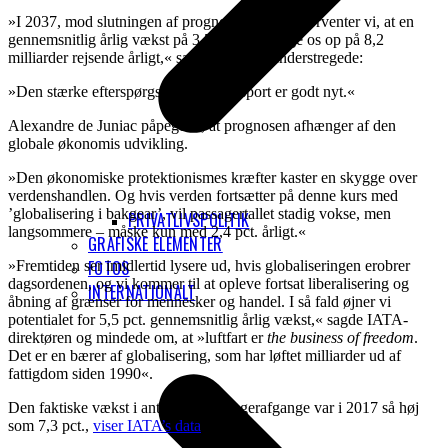
»I 2037, mod slutningen af prognoseperioden, forventer vi, at en
gennemsnitlig årlig vækst på 3,5 pct. vil bringe os op på 8,2
milliarder rejsende årligt,« sagde han. Og understregede:
»Den stærke efterspørgsel på lufttransport er godt nyt.«
Alexandre de Juniac påpegede, at prognosen afhænger af den
globale økonomis udvikling.
»Den økonomiske protektionismes kræfter kaster en skygge over
verdenshandlen. Og hvis verden fortsætter på denne kurs med
’globalisering i bakgear’, vil passagertallet stadig vokse, men
PRIVATLIVSPOLITIK
langsommere – måske kun med 2,4 pct. årligt.«
GRAFISKE ELEMENTER
FOTOS
»Fremtiden ser imidlertid lysere ud, hvis globaliseringen erobrer
dagsordenen, og vi kommer til at opleve fortsat liberalisering og
INTERNATIONALT
åbning af grænser for mennesker og handel. I så fald øjner vi
potentialet for 5,5 pct. gennemsnitlig årlig vækst,« sagde IATA-
direktøren og mindede om, at »luftfart er
the business of freedom
.
Det er en bærer af globalisering, som har løftet milliarder ud af
fattigdom siden 1990«.
Den faktiske vækst i antallet af passagerafgange var i 2017 så høj
som 7,3 pct.,
viser IATA’s data
.