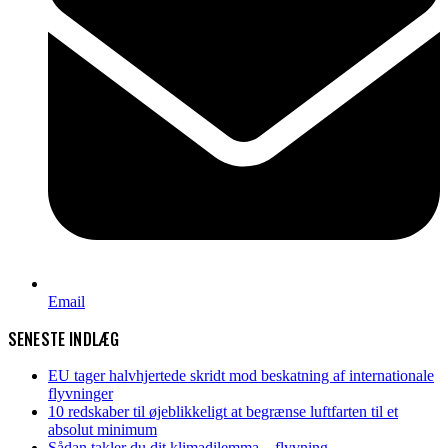
Email
SENESTE INDLÆG
EU tager halvhjertede skridt mod beskatning af internationale
flyvninger
10 redskaber til øjeblikkeligt at begrænse luftfarten til et
absolut minimum
Sådan takler du dit klimadilemma – flyvning