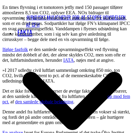
En times flyvning i et tomotorers jetfly med 150 passager tilfører
atmosfæren 8,5 ton CO2, oplyser EEA. NOx bidrager til
JURIDISKE MULIGHEDER FOR AT STOPPE UDVIDELSEN
opvarmning via kemiske reaktioner i atmosfæren, der skaber ozon,
som er en drivhusgas. Sodpartikler har ifølge FN’s klimapanel IPCC
AF CPH
en svag opvarmningseffekt. Vanddampen i flyenes udstødning kan
FAKTA
danne kondensstriber, som i sig selv kan give anledning til
cirrusskyer – begge dele med en vis opvarmning til følge.
Ifølge fagfolk
er den samlede opvarmningseffekt ved flyvning
mindst det dobbelt af det, der alene skyldes CO2, men som ofte er
det, luftfartsindustrien, herunder
IATA
, nøjes med at angive.
»I 2017 udledte civil luftfart sammenlagt omkring 850 mio. ton
CO2, hvilket er omtrent to pct. af de menneskeskabte CO2-
udledninger,« skriver IATA.
Det er ikke forkert, men overser de øvrige faktorer, som indebærer,
at den samlede klimabelastning fra luftfarten reelt udgør
op mod fem
pct.
af
den samlede globale belastning
.
Denne andel fra luftfarten vil vokse, fordi trafikken vokser så stærkt,
og fordi det på andre områder – f.eks. i elsektoren – går hurtigere
med at gennemføre en grøn omstilling.
En analyse
lavet for Europa-Parlamentet af det tyske Öko-Institut