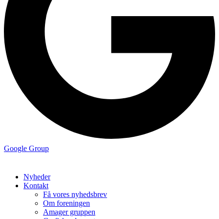
Google Group
Nyheder
Kontakt
Få vores nyhedsbrev
Om foreningen
Amager gruppen