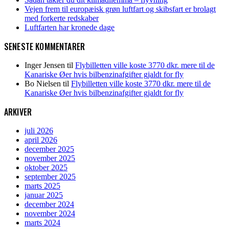
Vejen frem til europæisk grøn luftfart og skibsfart er brolagt
med forkerte redskaber
Luftfarten har kronede dage
SENESTE KOMMENTARER
Inger Jensen
til
Flybilletten ville koste 3770 dkr. mere til de
Kanariske Øer hvis bilbenzinafgifter gjaldt for fly
Bo Nielsen
til
Flybilletten ville koste 3770 dkr. mere til de
Kanariske Øer hvis bilbenzinafgifter gjaldt for fly
ARKIVER
juli 2026
april 2026
december 2025
november 2025
oktober 2025
september 2025
marts 2025
januar 2025
december 2024
november 2024
marts 2024