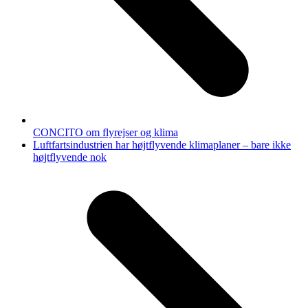
CONCITO om flyrejser og klima
next
Luftfartsindustrien har højtflyvende klimaplaner – bare ikke
post:
højtflyvende nok