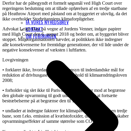
Derfor har de påbegyndt et formelt søgsmål ved High Court over
regeringens beslutning om at tillade opførelsen af ​​en tredje startbane
på Heathrow Airport med påstand om at byggeriet er ulovlig, da det
ikke overholder Storbritanniens klimaforpligtelser.
FÅ VORES NYHEDSBREV
KONTAKT
Advokat Leigh Day, på vegne af Jordens Venner, indgav papirer
med High Court den 6. august 2018 og beder om, at byggeriet bliver
OM FORENINGEN
stoppet. Miljøorganisationen hævder, at politikken ikke indregner
alle konsekvenserne for fremtidige generationer, der vil lide under de
negative konsekvenser af væksten i luftfarten.
Lovgivningen
• forklarer ikke, hvordan der tages hensyn til indenlandske mål for
reduktion af drivhusgasemissioner i henhold til klimaændringsloven
2008;
• forholder sig slet ikke til Paris-aftalen, der sigter mod at begrænse
den globale opvarmning til godt under 2 ° C og for at fortsætte
bestræbelserne på at begrænse den til 1,5 ° C;
• undlader at indregne faktorer for klimapåvirkningerne fra en tredje
bane, som f.eks. emission af kvælstofoxider, der i atmosfæren skaber
opvarmningseffekter af samme størrelse som CO
-emissioner;
2