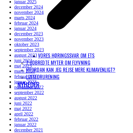
januar 2025
december 2024
november 2024
marts 2024
februar 2024
januar 2024
december 2023
november 2023
oktober 2023
september 2023
VORES HØRINGSSVAR OM ETS
august 2023
juni 2023
7 UDBREDTE MYTER OM FLYVNING
maj 2023
HVORDAN KAN JEG REJSE MERE KLIMAVENLIGT?
marts 2023
LUFTFORURENING
februar 2023
januar 2023
NYHEDER
november 2022
september 2022
august 2022
juni 2022
maj 2022
april 2022
februar 2022
januar 2022
december 2021