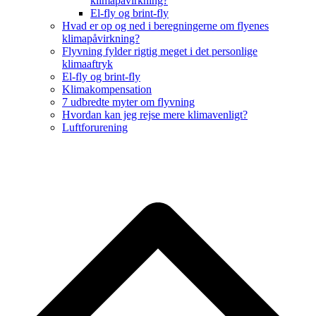
klimapåvirkning?
El-fly og brint-fly
Hvad er op og ned i beregningerne om flyenes
klimapåvirkning?
Flyvning fylder rigtig meget i det personlige
klimaaftryk
El-fly og brint-fly
Klimakompensation
7 udbredte myter om flyvning
Hvordan kan jeg rejse mere klimavenligt?
Luftforurening
B
T
T