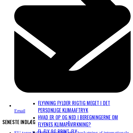
FLYVNING FYLDER RIGTIG MEGET I DET
PERSONLIGE KLIMAAFTRYK
Email
HVAD ER OP OG NED I BEREGNINGERNE OM
SENESTE INDLÆG
FLYENES KLIMAPÅVIRKNING?
EL-FLY OG BRINT-FLY
EU tager halvhjertede skridt mod beskatning af internationale