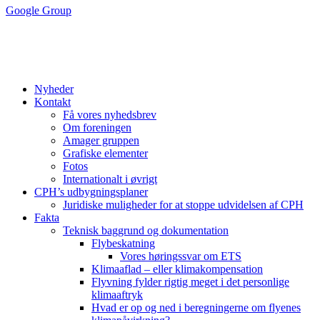
Google Group
Nyheder
Kontakt
Få vores nyhedsbrev
Om foreningen
Amager gruppen
Grafiske elementer
Fotos
Internationalt i øvrigt
CPH’s udbygningsplaner
Juridiske muligheder for at stoppe udvidelsen af CPH
Fakta
Teknisk baggrund og dokumentation
Flybeskatning
Vores høringssvar om ETS
Klimaaflad – eller klimakompensation
Flyvning fylder rigtig meget i det personlige
klimaaftryk
Hvad er op og ned i beregningerne om flyenes