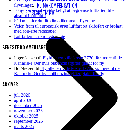
KLIMAKOMPENSATION
flyvninger
10 redskaber til øjeblikkeligt at begrænse luftfarten til et
FLYBESKATNING
absolut minimum
Sådan takler du dit klimadilemma – flyvning
Vejen frem til europæisk grøn luftfart og skibsfart er brolagt
med forkerte redskaber
Luftfarten har kronede dage
SENESTE KOMMENTARER
Inger Jensen
til
Flybilletten ville koste 3770 dkr. mere til de
Kanariske Øer hvis bilbenzinafgifter gjaldt for fly
Bo Nielsen
til
Flybilletten ville koste 3770 dkr. mere til de
Kanariske Øer hvis bilbenzinafgifter gjaldt for fly
ARKIVER
juli 2026
april 2026
december 2025
november 2025
oktober 2025
september 2025
marts 2025