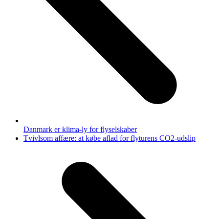
Danmark er klima-ly for flyselskaber
next
Tvivlsom affære: at købe aflad for flyturens CO2-udslip
post: