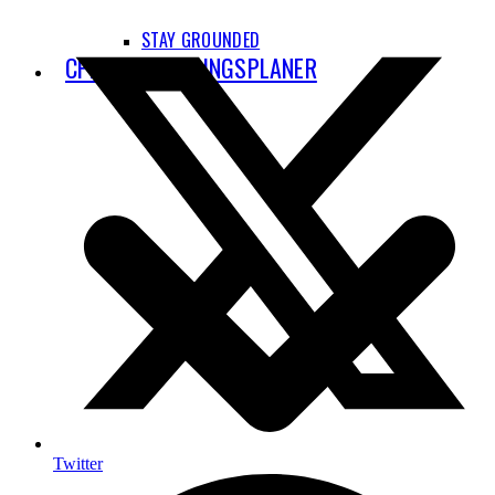
STAY GROUNDED
CPH’S UDBYGNINGSPLANER
Twitter