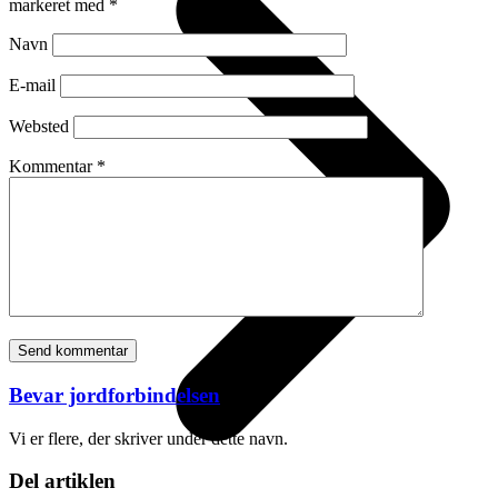
markeret med
*
Navn
E-mail
Websted
Kommentar
*
Bevar jordforbindelsen
Vi er flere, der skriver under dette navn.
Del artiklen