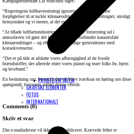
Kampagnedirektør Liz Hutchins siger:
“Regeringens lufthavnsstrategi ignorerer fuldstændig sine
forpligtelser til at tackle klimaændringer – dette er kortsigtet, utroligt
hensynsløst og vi mener, at det er ulovligt.
“At tillade luftfartsindustrien at pumpe mere forurening ud i
atmosfæren vil gøre det langt sværere at forhindre katastrofale
klimaændringer – og efterlader fremtidige generationer med
konsekvenserne.
“Det er på tide at afslutte vores afhængighed af de fossile
brændstoffer, der allerede rister vores planet og truer folks liv, hjem
og levebrød.”
En beslutning om, hvorvidt der vil blive iværksat en høring om disse
PRIVATLIVSPOLITIK
spørgsmål, forventes udført denne efterår.
GRAFISKE ELEMENTER
FOTOS
INTERNATIONALT
Comments (0)
Skriv et svar
Din e-mailadresse vil ikke blive publiceret.
Krævede felter er