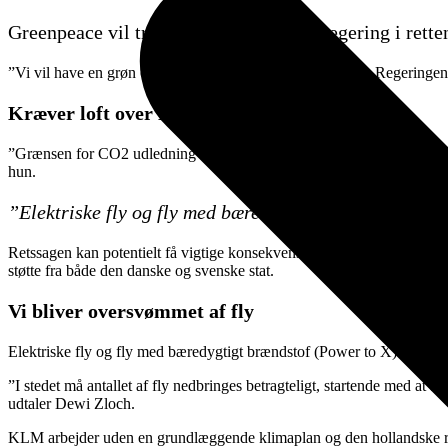
Greenpeace vil trække den hollandske regering i retten
”Vi vil have en grøn og retfærdig genopretning fra krisen. Regeringe
Kræver loft over KLM’s CO2 udledning
”Grænsen for CO2 udledning skal reduceres hvert år for at få en stor 
hun.
”Elektriske fly og fly med bæredygtigt brændstof (Powe
Retssagen kan potentielt få vigtige konsekvenser for andre flyselskabe
støtte fra både den danske og svenske stat.
Vi bliver oversvømmet af fly
Elektriske fly og fly med bæredygtigt brændstof (Power to X) vil ikke 
”I stedet må antallet af fly nedbringes betragteligt, startende med a
udtaler Dewi Zloch.
KLM arbejder uden en grundlæggende klimaplan og den hollandske reger