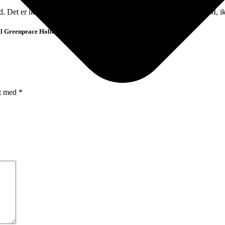
. Det er ikke holdbart siger, Dewi Zloch, der vil fremtidssikre KLM, ikk
il Greenpeace Holland
et med
*