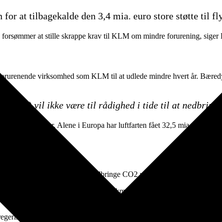
 for at tilbagekalde den 3,4 mia. euro store støtte til 
n forsømmer at stille skrappe krav til KLM om mindre forurening, siger
forurenende virksomhed som KLM til at udlede mindre hvert år. Bæredygtig
r to X) vil ikke være til rådighed i tide til at nedbri
rs redningsplaner. Alene i Europa har luftfarten fået 32,5 mia. euro i 
være til rådighed i tide til at nedbringe CO2 udledningen.
t aflyse kortdistance flyruter under 1.000 km. Det er unødvendigt med 
ings miljøpolitik for luftfart er utidssvarende.