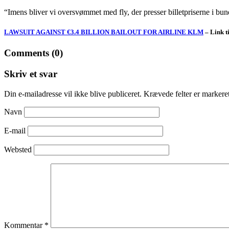
“Imens bliver vi oversvømmet med fly, der presser billetpriserne i bund
LAWSUIT AGAINST €3.4 BILLION BAILOUT FOR AIRLINE KLM
– Link t
Comments (0)
Skriv et svar
Din e-mailadresse vil ikke blive publiceret.
Krævede felter er marker
Navn
E-mail
Websted
Kommentar
*