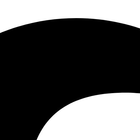
r KLM forværrer klimakrisen