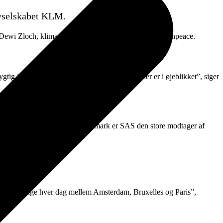
flyselskabet KLM.
 Dewi Zloch, klima- og energiekspert i hollandske Greenpeace.
 luftfart opnår vi ikke med de små tiltag, der er i øjeblikket”, siger
nge CO2 udledningen.”
støtte, skriver Greenpeace. I Danmark er SAS den store modtager af
fly mange gange hver dag mellem Amsterdam, Bruxelles og Paris”,