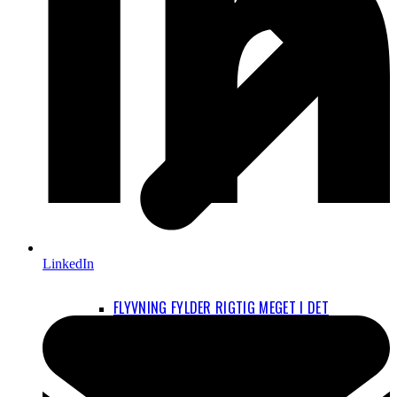
LinkedIn
FLYVNING FYLDER RIGTIG MEGET I DET
PERSONLIGE KLIMAAFTRYK
HVAD ER OP OG NED I BEREGNINGERNE OM
FLYENES KLIMAPÅVIRKNING?
EL-FLY OG BRINT-FLY