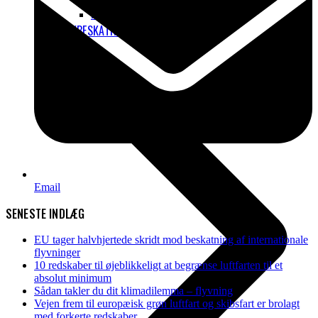
KLIMAKOMPENSATION
FLYBESKATNING
Email
SENESTE INDLÆG
EU tager halvhjertede skridt mod beskatning af internationale
flyvninger
10 redskaber til øjeblikkeligt at begrænse luftfarten til et
absolut minimum
Sådan takler du dit klimadilemma – flyvning
Vejen frem til europæisk grøn luftfart og skibsfart er brolagt
med forkerte redskaber