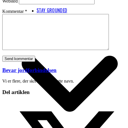
Websted
STAY GROUNDED
Kommentar
*
CPH’S UDBYGNINGSPLANER
Bevar jordforbindelsen
Vi er flere, der skriver under dette navn.
Del artiklen