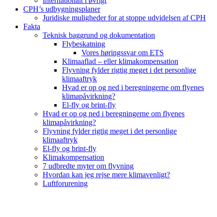
Internationalt i øvrigt
CPH’s udbygningsplaner
Juridiske muligheder for at stoppe udvidelsen af CPH
Fakta
Teknisk baggrund og dokumentation
Flybeskatning
Vores høringssvar om ETS
Klimaaflad – eller klimakompensation
Flyvning fylder rigtig meget i det personlige
klimaaftryk
Hvad er op og ned i beregningerne om flyenes
klimapåvirkning?
El-fly og brint-fly
Hvad er op og ned i beregningerne om flyenes
klimapåvirkning?
Flyvning fylder rigtig meget i det personlige
klimaaftryk
El-fly og brint-fly
Klimakompensation
7 udbredte myter om flyvning
Hvordan kan jeg rejse mere klimavenligt?
Luftforurening
B
T
T