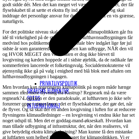
godt sidde dér. Men det kan meget vel være dit køb af billet, der får
flyselskabet til at sætte et ekstra fly ind på ruten! Vi må og skal
inddrage det personlige ansvar for det liv vi lever. Til en vis grænse,
naturligvis.
For det politiske niveau skal være dér, hvor klimapolitikken går fra
idé til virkelighed på de store linjer. Men lufthavnsudbygningen får
medvind hos politikerne. En politisk aftale blev indgået lige før jul
sidste år som garanterede at lufthavnen kan udbygge, NÅR den vil
og HVOR MEGET den vil. Aftalen er dog ikke blevet til
lovgivning og kæden hoppede af i sidste øjeblik, da de radikale før
sommerferien lancerede et folketingsvalg. Socialdemokraterne vil
øjensynlig ikke gå på valg i enighed med blå blok med aftalen om
lufthavnsudbygningen i bagagen.
PRIVATLIVSPOLITIK
Men hvordan kan regeringens klimapolitik på nogen måde hænge
GRAFISKE ELEMENTER
sammen med mere flyvning fra Kastrup? Regneark må da være
FOTOS
regneark? Logikken er den paradoksale, at lufthavnen jo ikke selv
forurener oppe i atmosfæren, det er flyselskaberne, der gør det, når
INTERNATIONALT
de flyver. Og så skal der en anden lovgivning i luften for at reducere
flyvningens klimaudledninger – en lovgivning vi endnu ikke har set
noget udspil til. Men det er goddag-mand-økseskaft. Hvordan kan
man tillade udbygning af infrastruktur, der, når den realiseres, vil
give betydelig ekstra klimabelastning? Man kunne få den mistanke
at luftfarten som helhed bliver undtaget for klimapolitikken. Vi er