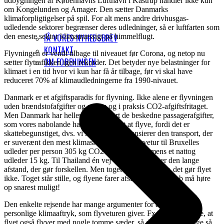
udbygningen af Københavns Lufthavn i Kastrup handler ikke kun
om Kongelunden og Amager. Den sætter Danmarks
klimaforpligtigelser på spil. For alt mens andre drivhusgas-
udledende sektorer begrænser deres udledninger, så er luftfarten som
den eneste sektor klimamæssigt på himmelflugt.
FÅ VORES NYHEDSBREV
KONTAKT
Flyvningen er vendt tilbage til niveauet før Corona, og netop nu
OM FORENINGEN
sætter flytrafikken igen rekorder. Det betyder nye belastninger for
klimaet i en tid hvor vi kun har få år tilbage, før vi skal have
reduceret 70% af klimaudledningerne fra 1990-nivauet.
Danmark er et afgiftsparadis for flyvning. Ikke alene er flyvningen
uden brændstofafgifter og moms og i praksis CO2-afgiftsfritaget.
Men Danmark har heller ikke indført de beskedne passagerafgifter,
som vores nabolande har. Det er billigt at flyve, fordi det er
skattebegunstiget, dvs. vi skatteydere finansierer den transport, der
er suverænt den mest klimaskadelige. En flyvetur til Bruxelles
udleder per person 305 kg CO2 ækvivalenter, mens et nattog
udleder 15 kg. Til Thailand én vej 4.000 kg. Det er den lange
afstand, der gør forskellen. Men toget betaler afgifter, det gør flyet
ikke. Toget står stille, og flyene farer afsted. Den galskab må høre
op snarest muligt!
Den enkelte rejsende har mange argumenter for at ignorere det
personlige klimaaftryk, som flyveturen giver. Fx hører man ofte, at
flyet også flyver med nogle tomme sæder, så derfor kan jeg lige så