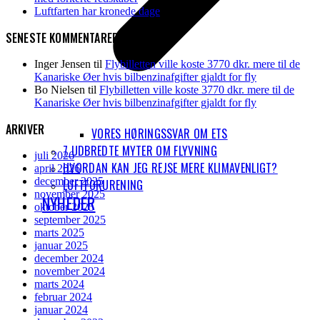
Luftfarten har kronede dage
SENESTE KOMMENTARER
Inger Jensen
til
Flybilletten ville koste 3770 dkr. mere til de
Kanariske Øer hvis bilbenzinafgifter gjaldt for fly
Bo Nielsen
til
Flybilletten ville koste 3770 dkr. mere til de
Kanariske Øer hvis bilbenzinafgifter gjaldt for fly
ARKIVER
VORES HØRINGSSVAR OM ETS
7 UDBREDTE MYTER OM FLYVNING
juli 2026
HVORDAN KAN JEG REJSE MERE KLIMAVENLIGT?
april 2026
december 2025
LUFTFORURENING
november 2025
NYHEDER
oktober 2025
september 2025
marts 2025
januar 2025
december 2024
november 2024
marts 2024
februar 2024
januar 2024