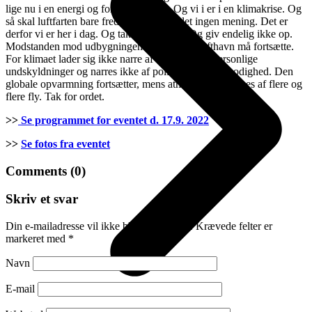
lige nu i en energi og forsyningskrise. Og vi i er i en klimakrise. Og
så skal luftfarten bare fredes. Det giver slet ingen mening. Det er
derfor vi er her i dag. Og tak fordi I kom. Og giv endelig ikke op.
Modstanden mod udbygningen af Kastrup Lufthavn må fortsætte.
For klimaet lader sig ikke narre af de rejsendes personlige
undskyldninger og narres ikke af politikernes langmodighed. Den
globale opvarmning fortsætter, mens atmosfæren krydses af flere og
flere fly. Tak for ordet.
>>
Se programmet for eventet d. 17.9. 2022
>>
Se fotos fra eventet
Comments (0)
Skriv et svar
Din e-mailadresse vil ikke blive publiceret.
Krævede felter er
markeret med
*
Navn
E-mail