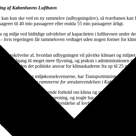
ning af Københavns Lufthavn
 kan kun ske ved en ny rammelov (udbygningslov), så tværbanen kan for
gerer til 40 mio passagerer eller endda 55 mio passagerer årligt.
lima og miljø ved hidtidige udvidelser af kapaciteten i lufthavnen under
gere – hvis regeringen får rammeloven vedtaget uden nogen former for kl
s en beskrivelse af, hvordan udbygningen vil påvirke klimaet og miljøe
r om adgang til meget mere flyvning, og praksis i administrationen tilsig
r i alverden det politiske ansvar for klimaskaderne fra op til 25 mio f
ering af klima- og miljøkonsekvenserne, har Transportministeriet opfun
Kastrup
” til ”
Lov om rammerne for arealanvendelsen i Københavns Luf
 for flertallets vedkommende forhold om klima og miljø. Mange af hør
domme relateret til luftforurening, og nogle har skrevet, at de har valgt 
 fra borgerne afspejler en misforståelse af lovforslagets indhold! Behan
d!
gen af lufthavnen ikke kun tager hensyn til økonomiske interesser, men og
og miljø samt en mere gennemsigtig proces for beslutningstagning.