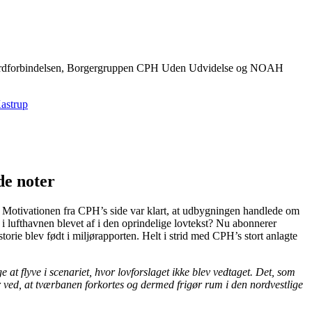
var Jordforbindelsen, Borgergruppen CPH Uden Udvidelse og NOAH
Kastrup
e noter
 Motivationen fra CPH’s side var klart, at udbygningen handlede om
 lufthavnen blevet af i den oprindelige lovtekst? Nu abonnerer
orie blev født i miljørapporten. Helt i strid med CPH’s stort anlagte
at flyve i scenariet, hvor lovforslaget ikke blev vedtaget. Det, som
r ved, at tværbanen forkortes og dermed frigør rum i den nordvestlige