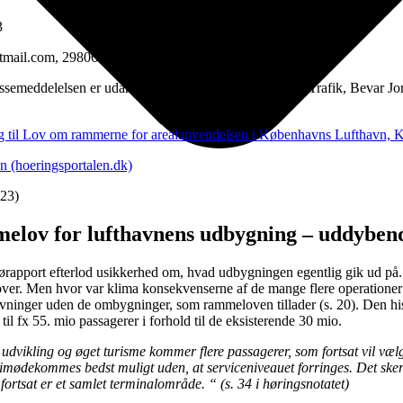
3
tmail.com, 29806272
0. Pressemeddelelsen er udarbejdet af Rådet for Bæredygtig Trafik, Be
ag til Lov om rammerne for arealanvendelsen i Københavns Lufthavn, 
n (hoeringsportalen.dk)
023)
melov for lufthavnens udbygning
– uddybend
rapport efterlod usikkerhed om, hvad udbygningen egentlig gik ud på.
er. Men hvor var klima konsekvenserne af de mange flere operationer i
flyvninger uden de ombygninger, som rammeloven tillader (s. 20). Den hist
til fx 55. mio passagerer i forhold til de eksisterende 30 mio.
dvikling og øget turisme kommer flere passagerer, som fortsat vil vælge 
an imødekommes bedst muligt uden, at serviceniveauet forringes. Det ske
 fortsat er et samlet terminalområde. “ (s. 34 i høringsnotatet)