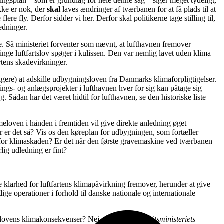
ingsplan – som er grundlag for hele denne sag – siger meget tydeligt,
kke er nok, der
skal
laves ændringer af tværbanen for at få plads til at
lere fly. Derfor sidder vi her. Derfor skal politikerne tage stilling til,
ledninger.
de. Så ministeriet forventer som nævnt, at lufthavnen fremover
ringe luftfartslov spøger i kulissen. Den var nemlig lavet uden klima
rtens skadevirkninger.
gere) at adskille udbygningsloven fra Danmarks klimaforpligtigelser.
ings- og anlægsprojekter i lufthavnen hver for sig kan påtage sig
 Sådan har det været hidtil for lufthavnen, se den historiske liste
eloven i hånden i fremtiden vil give direkte anledning øget
 er det så? Vis os den køreplan for udbygningen, som fortæller
t for klimaskaden? Er det når den første gravemaskine ved tværbanen
lig udledning er fint?
 klarhed for luftfartens klimapåvirkning fremover, herunder at give
ige operationer i forhold til danske nationale og internationale
for lovens klimakonsekvenser? Nej, siger man.
Justitsministeriets