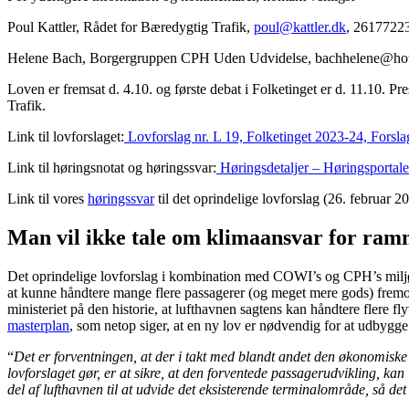
Poul Kattler, Rådet for Bæredygtig Trafik,
poul@kattler.dk
, 2617722
Helene Bach, Borgergruppen CPH Uden Udvidelse, bachhelene@ho
Loven er fremsat d. 4.10. og første debat i Folketinget er d. 11.1
Trafik.
Link til lovforslaget:
Lovforslag nr. L 19, Folketinget 2023-24, Forsl
Link til høringsnotat og høringssvar:
Høringsdetaljer – Høringsportale
Link til vores
høringssvar
til det oprindelige lovforslag (26. februar 2
Man vil ikke tale om klimaansvar for ram
Det oprindelige lovforslag i kombination med COWI’s og CPH’s miljø
at kunne håndtere mange flere passagerer (og meget mere gods) fremov
ministeriet på den historie, at lufthavnen sagtens kan håndtere flere 
masterplan
, som netop siger, at en ny lov er nødvendig for at udbygge 
“
Det er forventningen, at der i takt med blandt andet den økonomiske u
lovforslaget gør, er at sikre, at den forventede passagerudvikling, k
del af lufthavnen til at udvide det eksisterende terminalområde, så det