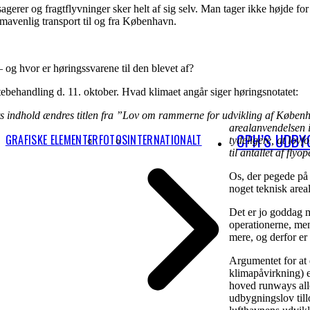
ssagerer og fragtflyvninger sker helt af sig selv. Man tager ikke højde f
mavenlig transport til og fra København.
– og hvor er høringssvarene til den blevet af?
stebehandling d. 11. oktober. Hvad klimaet angår siger høringsnotatet:
gets indhold ændres titlen fra ”Lov om rammerne for udvikling af Købe
arealanvendelsen 
CPH’S UDBY
GRAFISKE ELEMENTER
FOTOS
INTERNATIONALT
tydeligere, at lov
til antallet af flyo
Os, der pegede på e
noget teknisk area
Det er jo goddag 
operationerne, men
mere, og derfor er
Argumentet for at 
klimapåvirkning) e
hoved runways all
udbygningslov tillo