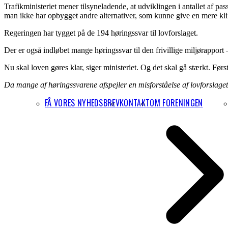
Trafikministeriet mener tilsyneladende, at udviklingen i antallet af pa
man ikke har opbygget andre alternativer, som kunne give en mere kli
Regeringen har tygget på de 194 høringssvar til lovforslaget.
Der er også indløbet mange høringssvar til den frivillige miljørapport 
Nu skal loven gøres klar, siger ministeriet. Og det skal gå stærkt. Før
Da mange af høringssvarene afspejler en misforståelse af lovforsla
FÅ VORES NYHEDSBREV
KONTAKT
OM FORENINGEN