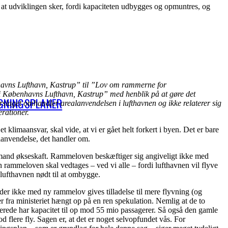
or at udviklingen sker, fordi kapaciteten udbygges og opmuntres, og
nhavns Lufthavn, Kastrup” til ”Lov om rammerne for
i Københavns Lufthavn, Kastrup” med henblik på at gøre det
GNINGSPLANER
forslaget omhandler arealanvendelsen i lufthavnen og ikke relaterer sig
perationer.
t klimaansvar, skal vide, at vi er gået helt forkert i byen. Det er bare
lanvendelse, det handler om.
mand økseskaft. Rammeloven beskæftiger sig angiveligt ikke med
 rammeloven skal vedtages – ved vi alle – fordi lufthavnen vil flyve
 lufthavnen nødt til at ombygge.
der ikke med ny rammelov gives tilladelse til mere flyvning (og
r fra ministeriet hængt op på en ren spekulation. Nemlig at de to
erede har kapacitet til op mod 55 mio passagerer. Så også den gamle
d flere fly. Sagen er, at det er noget selvopfundet vås. For