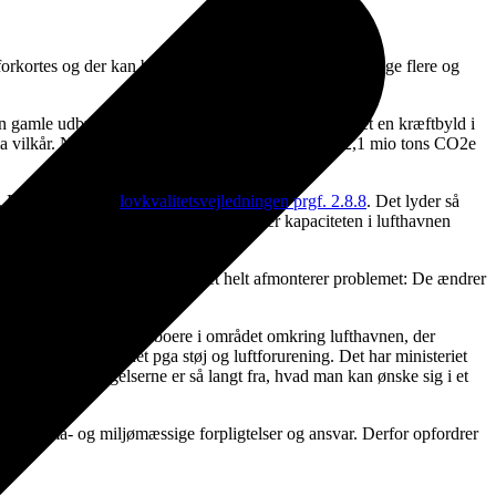
kortes og der kan blive plads til håndtering af de mange flere og
 den gamle udbygningslov. Lufthavnen er allerede blevet en kræftbyld i
ima vilkår. Nye 10 mio passagerer vil betyde ekstra 2,1 mio tons CO2e
t. Det strider mod
lovkvalitetsvejledningen prgf. 2.8.8
. Det lyder så
er, at de faktiske projekter, der udvider kapaciteten i lufthavnen
lere passagerer ligger henne?
det et svar, som alene på papiret helt afmonterer problemet: De ændrer
thavn, Kastrup
”.
ingssvarene var fra beboere i området omkring lufthavnen, der
at flytte fra området pga støj og luftforurening. Det har ministeriet
dlingen af indsigelserne er så langt fra, hvad man kan ønske sig i et
så til klima- og miljømæssige forpligtelser og ansvar. Derfor opfordrer