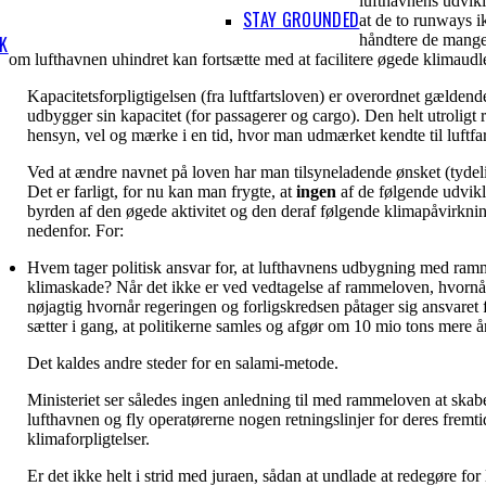
lufthavnens udvikl
STAY GROUNDED
at de to runways i
håndtere de mange f
IK
om lufthavnen uhindret kan fortsætte med at facilitere øgede klimaud
Kapacitetsforpligtigelsen (fra luftfartsloven) er overordnet gælden
udbygger sin kapacitet (for passagerer og cargo). Den helt utroligt 
hensyn, vel og mærke i en tid, hvor man udmærket kendte til luftfa
Ved at ændre navnet på loven har man tilsyneladende ønsket (tydeli
Det er farligt, for nu kan man frygte, at
ingen
af de følgende udvikl
byrden af den øgede aktivitet og den deraf følgende klimapåvirkning.
nedenfor. For:
Hvem tager politisk ansvar for, at lufthavnens udbygning med ramm
klimaskade? Når det ikke er ved vedtagelse af rammeloven, hvornår
nøjagtig hvornår regeringen og forligskredsen påtager sig ansvare
sætter i gang, at politikerne samles og afgør om 10 mio tons mere år
Det kaldes andre steder for en salami-metode.
Ministeriet ser således ingen anledning til med rammeloven at skabe
lufthavnen og fly operatørerne nogen retningslinjer for deres fremtid
klimaforpligtelser.
Er det ikke helt i strid med juraen, sådan at undlade at redegøre 