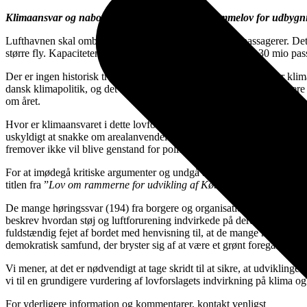
Klimaansvar og naboernes sundhed overses i rammelov for udbyg
Lufthavnen skal ombygges for at kunne håndtere flere passagerer. Det
større fly. Kapaciteten skal dermed øges fra de nuværende 30 mio passa
Der er ingen historisk tradition for at politikerne har kæret sig for k
dansk klimapolitik, og det ser ud til at kunne fortsætte – blot hurti
om året.
Hvor er klimaansvaret i dette lovforslag? Lovforslaget mangler aldele
uskyldigt at snakke om arealanvendelse, men når alle ved, at det handle
fremover ikke vil blive genstand for politisk opmærksomhed. Fortæl hvo
For at imødegå kritiske argumenter og undgå at lave en reel miljøvurd
titlen fra ”
Lov om rammerne for udvikling af Københavns Lufthavn, 
De mange høringssvar (194) fra borgere og organisationer omhandlede
beskrev hvordan støj og luftforurening indvirkede på deres hverdag, syg
fuldstændig fejet af bordet med henvisning til, at de mange høringssvar
demokratisk samfund, der bryster sig af at være et grønt foregangslan
Vi mener, at det er nødvendigt at tage skridt til at sikre, at udviklin
vi til en grundigere vurdering af lovforslagets indvirkning på klima 
For yderligere information og kommentarer, kontakt venligst