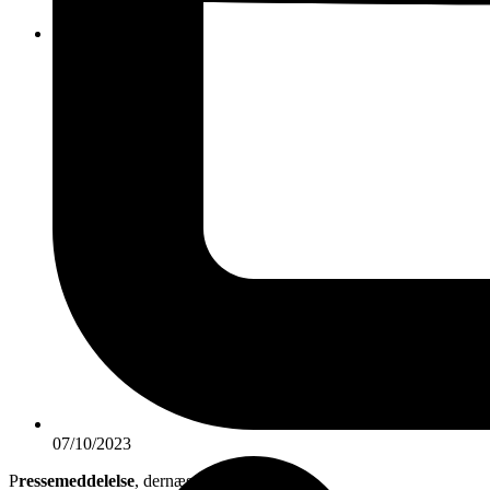
KONTAKT
07/10/2023
P
ressemeddelelse
, dernæst
uddybninger