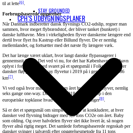
[6]
til at lette
.
STAY GROUNDED
Forbrugsbaserede opgørelser
CPH’S UDBYGNINGSPLANER
Når Danmark indberetter dansk flyvnings CO2-udslip, regner man
sammen, hvor meget flybrændstof, der bliver tanket (bunkret) i
danske lufthavne. Men i virkeligheden flyver danskerne længere end
dertil hvor flyet fra Kastrup eller Billund flyver. De er nemlig
mellemlandet, og fortsætter med det næste fly længere væk.
Det har længe været uklart, hvor langt danske flypassagerer i
gennemsnit flyver. Det ved vi nu, for det har Københavns Lufthavn
oplyst i forbindelse med svaret på et spørgsmål i Folketinget. Hver
dansker fløj på en one-way flyvetur i 2019 på i gennemsnit 2.186
[7]
km
.
Vi ved også hvor mange gange om året hver dansker flyver, nemlig
seks gange one-way. Det bragte i 2018 danskerne op i den
[8]
europæiske topklasse hvad angår antal af flyvninger
.
Så er det et spørgsmål om simple regnerier at konkludere, at hver
dansker ved flyvning bidrager med 3,9 tons CO2e om året. Baby
som olding. Og over halvdelen flyver slet ikke hvert år, så nogen
flyver altså rigtig meget. Det samlede forbrugsbaserede regnskab per
dansker svinger i talværdi efter opgørelsesmetode fra 11 tons