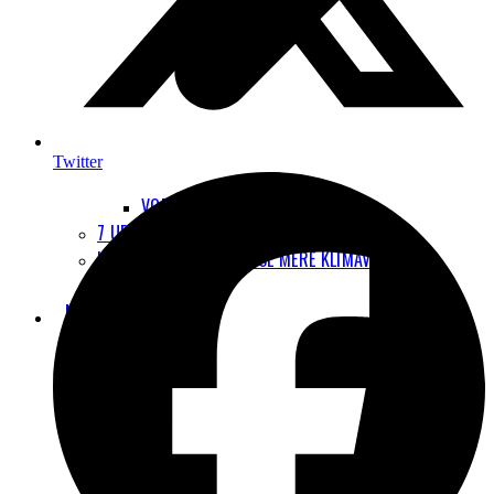
Twitter
VORES HØRINGSSVAR OM ETS
7 UDBREDTE MYTER OM FLYVNING
HVORDAN KAN JEG REJSE MERE KLIMAVENLIGT?
LUFTFORURENING
NYHEDER