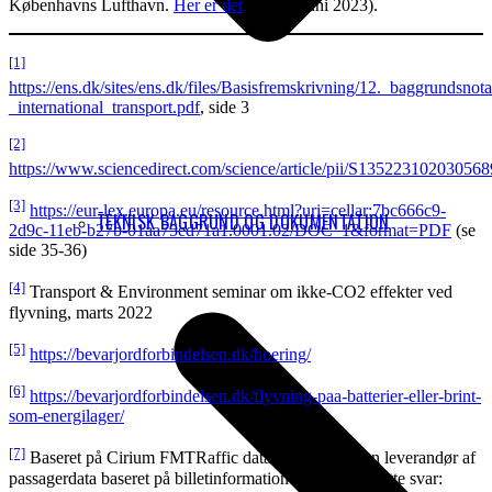
Københavns Lufthavn.
Her er det
(fra 12. juni 2023).
[1]
https://ens.dk/sites/ens.dk/files/Basisfremskrivning/12._baggrundsnota
_international_transport.pdf
, side 3
[2]
https://www.sciencedirect.com/science/article/pii/S135223102030568
[3]
https://eur-lex.europa.eu/resource.html?uri=cellar:7bc666c9-
TEKNISK BAGGRUND OG DOKUMENTATION
2d9c-11eb-b27b-01aa75ed71a1.0001.02/DOC_1&format=PDF
(se
side 35-36)
[4]
Transport & Environment seminar om ikke-CO2 effekter ved
flyvning, marts 2022
[5]
https://bevarjordforbindelsen.dk/hoering/
[6]
https://bevarjordforbindelsen.dk/flyvning-paa-batterier-eller-brint-
som-energilager/
[7]
Baseret på Cirium FMTRaffic databasen, der er en leverandør af
passagerdata baseret på billetinformationer mv. jvnf. dette svar: