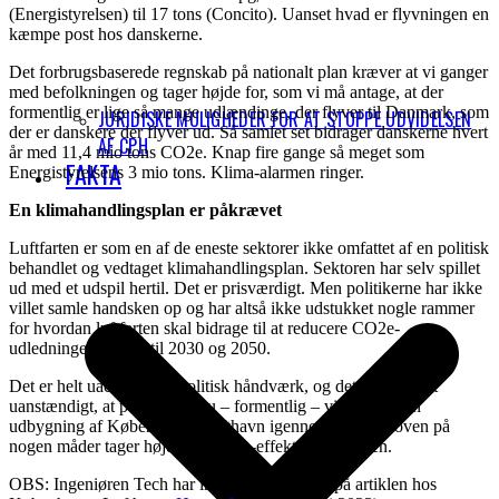
(Energistyrelsen) til 17 tons (Concito). Uanset hvad er flyvningen en
kæmpe post hos danskerne.
Det forbrugsbaserede regnskab på nationalt plan kræver at vi ganger
med befolkningen og tager højde for, som vi må antage, at der
formentlig er lige så mange udlændinge, der flyver til Danmark, som
JURIDISKE MULIGHEDER FOR AT STOPPE UDVIDELSEN
der er danskere der flyver ud. Så samlet set bidrager danskerne hvert
AF CPH
år med 11,4 mio tons CO2e. Knap fire gange så meget som
FAKTA
Energistyrelsens 3 mio tons. Klima-alarmen ringer.
En klimahandlingsplan er påkrævet
Luftfarten er som en af de eneste sektorer ikke omfattet af en politisk
behandlet og vedtaget klimahandlingsplan. Sektoren har selv spillet
ud med et udspil hertil. Det er prisværdigt. Men politikerne har ikke
villet samle handsken op og har altså ikke udstukket nogle rammer
for hvordan luftfarten skal bidrage til at reducere CO2e-
udledningerne frem til 2030 og 2050.
Det er helt uacceptabelt politisk håndværk, og det er nærmest
uanstændigt, at politikerne nu – formentlig – vil stemme en
udbygning af Københavns Lufthavn igennem uden at loven på
nogen måder tager højde for klima-effekterne af loven.
OBS: Ingeniøren Tech har indhentet en replik på artiklen hos