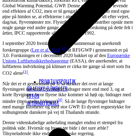
atmosfærisk klima-faktor), forkortet RFI, eller oftere nu benævnt
Global Warming Potential, GWP. Denne effekt er kortere levende
end effekten af CO2, men er til gengæld kraftig. Du kan med egne
øjne på himlen se, at effekterne i atmosfæren skifter alt efter vejret,
dag/nat, flyvemønster mv. Flystriber eller kondensstriber opstår mere
nogle gange end andre gange. Der har været forskning på dette felt i
årtier, IPCC rapporterede allerede om det i 1992.
I september 2020 fremlagde en bredt sammensat og anerkendt
[2]
forskergruppe (
Lee et al. 2020
)
at RFI/GWP i gennemsnit er på
3,0. Forskningen er i december 2020 bakket op af den
Europæiske
Unions Luftfartssikkerhedsagentur
(EASA), der anerkender, at
luftfartens indvirkning på klimaet er cirka tre gange så stort som fra
[3]
CO2 alene
.
PRIVATLIVSPOLITIK
Når det er et gennemsnit på 3, så dækker det over at lange
GRAFISKE ELEMENTER
flyvninger i standard flyvehøjde bidrager mere end med 3, og at
korte flyvninger, hvor flyene ikke kommer så højt op, bidrager med
FOTOS
[4]
mindre (men stadig bidrager)
. Så de lange flyvninger bidrager
INTERNATIONALT
med mange kilometer og med stor GWP. Et dystert regnestykke for
solhungrende danskere på vej til Thailands strande.
Denne videnskabelige anbefaling mangler endnu et stempel fra
politisk side. Hvornår og hvem tør bide i det sure æble?
Tilsyneladende ikke endnu den danske regering.