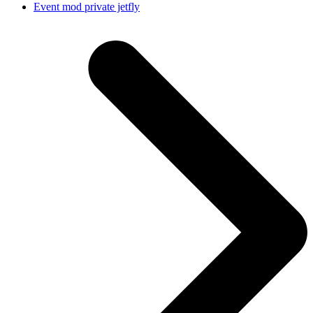
next
Event mod private jetfly
post: