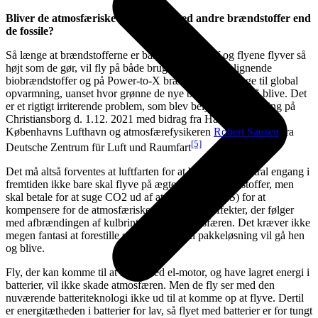
Bliver de atmosfæriske bidrag løst med andre brændstoffer end
de fossile?
Så længe at brændstofferne er baseret på kulstof og flyene flyver så
højt som de gør, vil fly på både brugt fritureolie og lignende
biobrændstoffer og på Power-to-X brændstoffer bidrage til global
opvarmning, uanset hvor grønne de nye brændstoffer må blive. Det
er et rigtigt irriterende problem, som blev belyst ved en høring på
Christiansborg d. 1.12. 2021 med bidrag fra Haldor Topsøe,
Københavns Lufthavn og atmosfærefysikeren
Robert Sausen
fra
[5]
Deutsche Zentrum für Luft und Raumfart
Det må altså forventes at luftfarten for at blive klimaneutral engang i
fremtiden ikke bare skal flyve på ægte grønne brændstoffer, men
skal betale for at suge CO2 ud af atmosfæren (CCS) for at
kompensere for de atmosfæriske opvarmende effekter, der følger
med afbrændingen af kulbrinter oppe i atmosfæren. Det kræver ikke
megen fantasi at forestille sig hvor dyr den pakkeløsning vil gå hen
og blive.
Fly, der kan komme til at flyve med el-motor, og have lagret energi i
batterier, vil ikke skade atmosfæren. Men de fly ser med den
nuværende batteriteknologi ikke ud til at komme op at flyve. Dertil
er energitætheden i batterier for lav, så flyet med batterier er for tungt