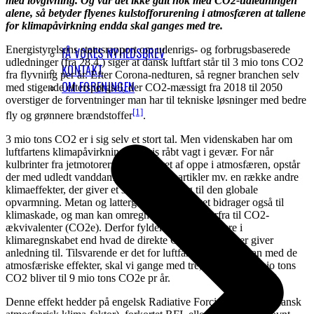
med lovgivning. Og var det ikke galt nok med CO2-udledningen
alene, så betyder flyenes kulstofforurening i atmosfæren at tallene
for klimapåvirkning endda skal ganges med tre.
Energistyrelsens statusrapport om udenrigs- og forbrugsbaserede
FÅ VORES NYHEDSBREV
udledninger (fra 28.4.) siger at dansk luftfart står til 3 mio tons CO2
KONTAKT
fra flyvning per år. Efter Corona-nedturen, så regner branchen selv
OM FORENINGEN
med stigende efterspørgsel, der CO2-mæssigt fra 2018 til 2050
overstiger de forventninger man har til tekniske løsninger med bedre
[1]
fly og grønnere brændstoffer
.
3 mio tons CO2 er i sig selv et stort tal. Men videnskaben har om
luftfartens klimapåvirkning i årevis råbt vagt i gevær. For når
kulbrinter fra jetmotorerne bliver fyret af oppe i atmosfæren, opstår
der med udledt vanddamp, NOX, sodpartikler mv. en række andre
klimaeffekter, der giver et stort nettobidrag til den globale
opvarmning. Metan og lattergas fra landbruget bidrager også til
klimaskade, og man kan omregne effekterne herfra til CO2-
ækvivalenter (CO2e). Derfor fylder landbruget mere i
klimaregnskabet end hvad de direkte CO2-udledninger giver
anledning til. Tilsvarende er det for luftfarten. Regner man med de
atmosfæriske effekter, skal vi gange med tre, dvs. at de 3 mio tons
CO2 bliver til 9 mio tons CO2e pr år.
Denne effekt hedder på engelsk Radiative Forcing Index (på dansk