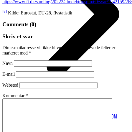
https://www.ft.dk/samling/20222/almdel/tru/spm/69/svar/1942159/26
[8]
Kilde: Eurostat, EU-28, flystatistik
Comments (0)
Skriv et svar
Din e-mailadresse vil ikke blive publiceret.
Krævede felter er
markeret med
*
Navn
E-mail
Websted
Kommentar
*
FLYVNING FYLDER RIGTIG MEGET I DET
PERSONLIGE KLIMAAFTRYK
HVAD ER OP OG NED I BEREGNINGERNE OM
FLYENES KLIMAPÅVIRKNING?
EL-FLY OG BRINT-FLY