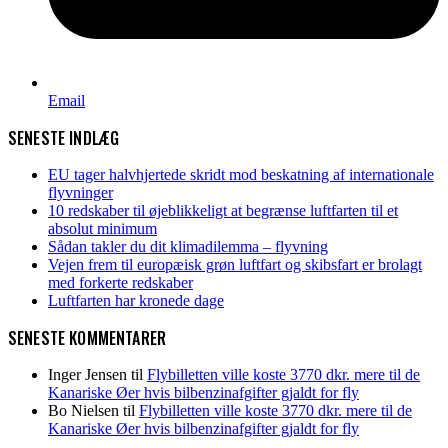
Email
SENESTE INDLÆG
EU tager halvhjertede skridt mod beskatning af internationale
flyvninger
10 redskaber til øjeblikkeligt at begrænse luftfarten til et
absolut minimum
Sådan takler du dit klimadilemma – flyvning
Vejen frem til europæisk grøn luftfart og skibsfart er brolagt
med forkerte redskaber
Luftfarten har kronede dage
SENESTE KOMMENTARER
Inger Jensen
til
Flybilletten ville koste 3770 dkr. mere til de
Kanariske Øer hvis bilbenzinafgifter gjaldt for fly
Bo Nielsen
til
Flybilletten ville koste 3770 dkr. mere til de
Kanariske Øer hvis bilbenzinafgifter gjaldt for fly