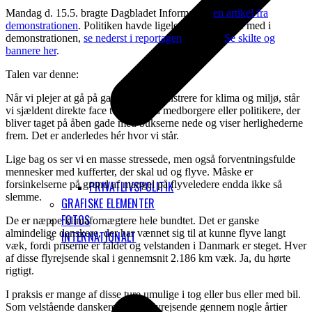
Mandag d. 15.5. bragte Dagbladet Information
en artikel fra
demonstrationen
. Politiken havde ligeledes en fotograf med i
demonstrationen,
se nederst i reportagen
fra 23.5.
Se skilte og
bannere her
.
Talen var denne:
Når vi plejer at gå på gaden og demonstrere for klima og miljø, står
vi sjældent direkte face to face med medborgere eller politikere, der
bliver taget på åben gade med bukserne nede og viser herlighederne
frem. Det er anderledes hér hvor vi står.
Lige bag os ser vi en masse stressede, men også forventningsfulde
mennesker med kufferter, der skal ud og flyve. Måske er
forsinkelserne på grund af mangel på flyveledere endda ikke så
PRIVATLIVSPOLITIK
slemme.
GRAFISKE ELEMENTER
FOTOS
De er næppe klimafornægtere hele bundtet. Det er ganske
almindelige danskere, der har vænnet sig til at kunne flyve langt
INTERNATIONALT
væk, fordi priserne er faldet og velstanden i Danmark er steget. Hver
af disse flyrejsende skal i gennemsnit 2.186 km væk. Ja, du hørte
rigtigt.
I praksis er mange af disse ture umulige i tog eller bus eller med bil.
Som velstående danskere har de flyrejsende gennem nogle årtier