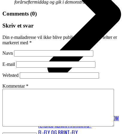
forårseftermiddag og gik i demonstration.
Comments (0)
Skriv et svar
Din e-mailadresse vil ikke blive publiceret.
Krævede felter er
markeret med
*
Navn
E-mail
Websted
Kommentar
*
FLYVNING FYLDER RIGTIG MEGET I DET
PERSONLIGE KLIMAAFTRYK
HVAD ER OP OG NED I BEREGNINGERNE OM
FLYENES KLIMAPÅVIRKNING?
EL-FLY OG BRINT-FLY