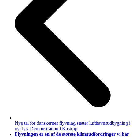
Nye tal for danskernes flyvning sætter lufthavnsudbygning i
nyt lys. Demonstration i Kastrup.
next
Flyvningen er en af de største klimaudfordringer vi har