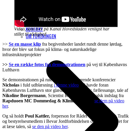
FÅ VORES NYHEDSBREV
KONTAKT
Video, som 0-tv på Kanal Hovedstaden venligst har
stillet til rådighed
OM FORENINGEN
>>
Se en masse klip
fra begivenheder landet rundt denne lørdag,
hvor der blev sat fokus på klima- og naturskadelige
infrastrukturprojekter
>>
Se en række fotos fra demonstrationen
på vej til Københavns
Lufthavn
Se demonstrationen på ruten og vores glimrende konferencier
Nicholas
i fuld udblæsning
i denne video
. Vi havde foran
Københavns Lufthavn stor glæde af flere bidrag: fællessange, tale af
Nikoline Borgermann
, Scientist Rebellion, musikalsk indslag fra
Rapduoen MC Dommedag & Klimahystaden
,
se dem på video
her
.
Og så holdt
Poul Kattler,
forperson for Rådet for Bæredygtig Trafik
og bestyrelsesmedlem i Bevar Jordforbindelsen også tale. I stedet for
at læse talen, så
se den på video her
.