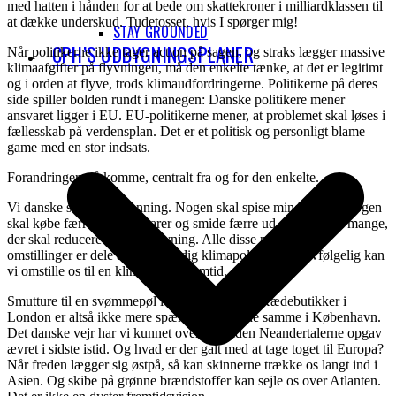
med hatten i hånden for at bede om skattekroner i milliardklassen til
at dække underskud. Tudetosset, hvis I spørger mig!
STAY GROUNDED
CPH’S UDBYGNINGSPLANER
Når politikerne ikke tager action på sagen, og straks lægger massive
klimaafgifter på flyvningen, må den enkelte tænke, at det er legitimt
og i orden at flyve, trods klimaudfordringerne. Politikerne på deres
side spiller bolden rundt i manegen: Danske politikere mener
ansvaret ligger i EU. EU-politikerne mener, at problemet skal løses i
fællesskab på verdensplan. Det er et politisk og personligt blame
game med en stor indsats.
Forandringer må komme, centralt fra og for den enkelte.
Vi danske skal på afvænning. Nogen skal spise mindre kød. Nogen
skal købe færre forbrugsvarer og smide færre ud. Og så er vi mange,
der skal reducere brug af flyvning. Alle disse nødvendige
omstillinger er dele af en retfærdig klimapolitik. Og selvfølgelig kan
vi omstille os til en klimavenlig fremtid.
Smutture til en svømmepøl i Dubai må udgå. Kædebutikker i
London er altså ikke mere spændende end de samme i København.
Det danske vejr har vi kunnet overleve siden Neandertalerne opgav
ævret i sidste istid. Og hvad er der galt med at tage toget til Europa?
Når freden lægger sig østpå, så kan skinnerne trække os langt ind i
Asien. Og skibe på grønne brændstoffer kan sejle os over Atlanten.