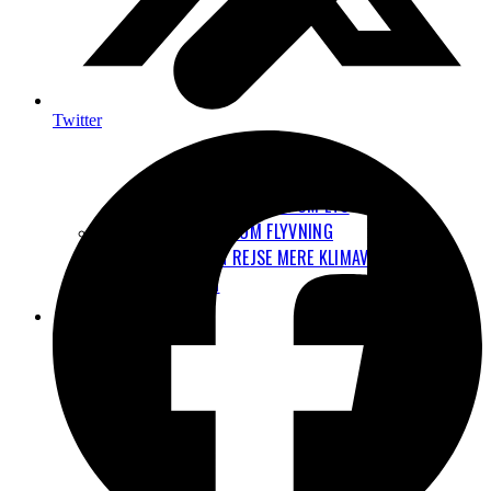
Twitter
VORES HØRINGSSVAR OM ETS
7 UDBREDTE MYTER OM FLYVNING
HVORDAN KAN JEG REJSE MERE KLIMAVENLIGT?
LUFTFORURENING
NYHEDER