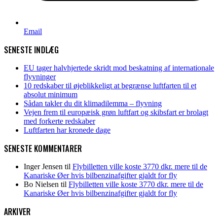
Email
SENESTE INDLÆG
EU tager halvhjertede skridt mod beskatning af internationale
flyvninger
10 redskaber til øjeblikkeligt at begrænse luftfarten til et
absolut minimum
Sådan takler du dit klimadilemma – flyvning
Vejen frem til europæisk grøn luftfart og skibsfart er brolagt
med forkerte redskaber
Luftfarten har kronede dage
SENESTE KOMMENTARER
Inger Jensen
til
Flybilletten ville koste 3770 dkr. mere til de
Kanariske Øer hvis bilbenzinafgifter gjaldt for fly
Bo Nielsen
til
Flybilletten ville koste 3770 dkr. mere til de
Kanariske Øer hvis bilbenzinafgifter gjaldt for fly
ARKIVER