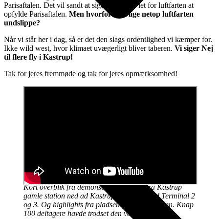
Parisaftalen. Det vil sandt at sige ikke blive let for luftfarten at
opfylde Parisaftalen.
Men hvorfor skal lige netop luftfarten
undslippe?
Når vi står her i dag, så er det den slags ordentlighed vi kæmper for.
Ikke wild west, hvor klimaet uvægerligt bliver taberen.
Vi siger Nej
til flere fly i Kastrup!
Tak for jeres fremmøde og tak for jeres opmærksomhed!
TEKNISK BAGGRUND OG DOKUMENTATION
Kort overblik fra demonstrationen, lige fra Kastrup
gamle station ned ad Kastruplundgade mod Terminal 2
og 3. Og highlights fra pladsen foran lufthavnen. Knap
100 deltagere havde trodset den varme