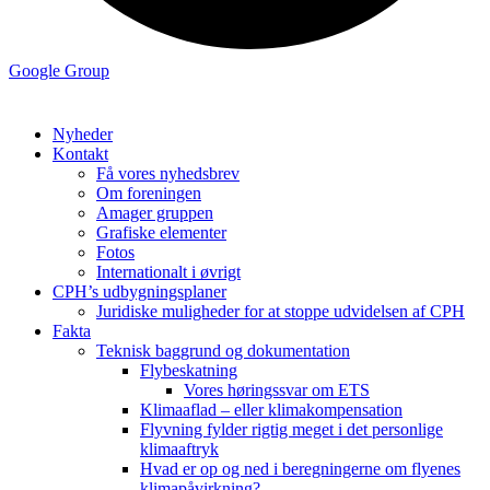
Google Group
Nyheder
Kontakt
Få vores nyhedsbrev
Om foreningen
Amager gruppen
Grafiske elementer
Fotos
Internationalt i øvrigt
CPH’s udbygningsplaner
Juridiske muligheder for at stoppe udvidelsen af CPH
Fakta
Teknisk baggrund og dokumentation
Flybeskatning
Vores høringssvar om ETS
Klimaaflad – eller klimakompensation
Flyvning fylder rigtig meget i det personlige
klimaaftryk
Hvad er op og ned i beregningerne om flyenes
klimapåvirkning?