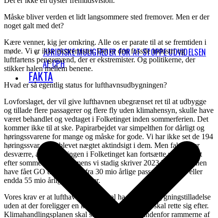
Det er ikke en dyster fremtidsvision.
Måske bliver verden et lidt langsommere sted fremover. Men er der
noget galt med det?
Kære venner, kig jer omkring. Alle os er parate til at se fremtiden i
JURIDISKE MULIGHEDER FOR AT STOPPE UDVIDELSEN
møde. Vi er ikke ekstremister. Det er den fossile industri og
luftfartens pengemænd, der er ekstremister. Og politikerne, der
AF CPH
stikker halen mellem benene.
FAKTA
Hvad er så egentlig status for lufthavnsudbygningen?
Lovforslaget, der vil give lufthavnen ubegrænset ret til at udbygge
og tillade flere passagerer og flere fly uden klimahensyn, skulle have
været behandlet og vedtaget i Folketinget inden sommerferien. Det
kommer ikke til at ske. Papirarbejdet var simpelthen for dårligt og
høringssvarene for mange og måske for gode. Vi har ikke set de 194
høringssvar og er blevet nægtet aktindsigt i dem. Men faktum er
desværre, at behandlingen i Folketinget kan fortsætte ufortrødent
efter sommerferien, og mens vi stadig skriver 2023 kan lufthavnen
have fået GO til at udvide fra 30 mio årlige passagerer til 40 eller
endda 55 mio årlige passagerer.
Vores krav er at lufthavnen ikke skal ha nogen udbygningstilladelse
uden at der foreligger en klimahandlingsplan, de skal rette sig efter.
Klimahandlingsplanen skal selvfølgelig være indenfor rammerne af