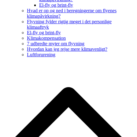
El-fly og brint-fly
Hvad er op og ned i beregningerne om flyenes
klimapåvirkning?
Flyvning fylder rigtig meget i det personlige
klimaaftryk
El-fly og brint-fly
Klimakompensation
7 udbredte myter om flyvning
Hvordan kan jeg rejse mere klimavenligt?
Luftforurening
B
T
T