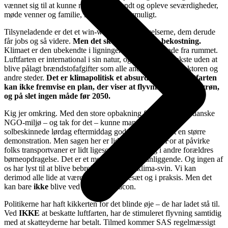
vænnet sig til at kunne rejse jorden rundt og opleve seværdigheder,
møde venner og familie, som ellers var umuligt.
Tilsyneladende er det et win-win. Vi får oplevelserne, dem derude
får jobs og så videre.
Men det sker på klimaets bekostning.
Klimaet er den ubekendte i ligningen. Den fraværende fra rummet.
Luftfarten er international i sin natur, og har kunnet vækste uden at
blive pålagt brændstofafgifter som alle andre i transportsektoren og
andre steder.
Det er klimapolitisk et absurd show. Og luftfarten
kan ikke fremvise en plan, der viser at flyvning kan blive grøn,
og på slet ingen måde før 2050.
Kig jer omkring. Med den store opbakning fra det grønne, danske
NGO-miljø – og tak for det – kunne man selv på denne
solbeskinnede lørdag eftermiddag godt have forventet en større
demonstration. Men sagen her er lidt op af bakke. For at påvirke
folks transportvaner er lidt ligesom at blande sig i andre forældres
børneopdragelse. Det er et meget personligt anliggende. Og ingen af
os har lyst til at blive bebrejdet at være et klima-svin. Vi kan
derimod alle lide at være globale i tankesæt og i praksis. Men det
kan bare
ikke
blive ved på samme facon.
Politikerne har haft kikkerten for det blinde øje – de har ladet stå til.
Ved
IKKE
at beskatte luftfarten, har de stimuleret flyvning samtidig
med at skatteyderne har betalt. Tilmed kommer SAS regelmæssigt