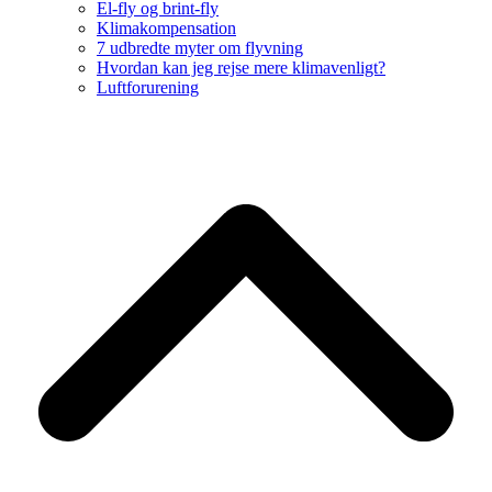
El-fly og brint-fly
Klimakompensation
7 udbredte myter om flyvning
Hvordan kan jeg rejse mere klimavenligt?
Luftforurening
B
T
T