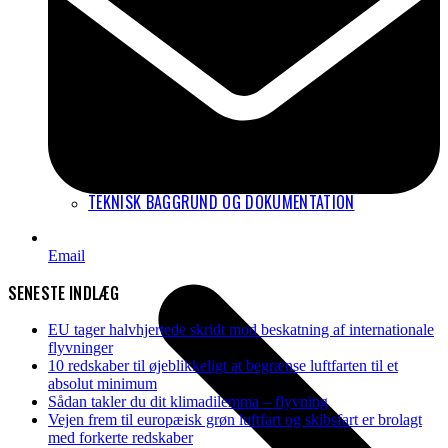
TEKNISK BAGGRUND OG DOKUMENTATION
Email
SENESTE INDLÆG
EU tager halvhjertede skridt mod beskatning af internationale
flyvninger
10 redskaber til øjeblikkeligt at begrænse luftfarten til et
absolut minimum
Sådan takler du dit klimadilemma – flyvning
Vejen frem til europæisk grøn luftfart og skibsfart er brolagt
med forkerte redskaber