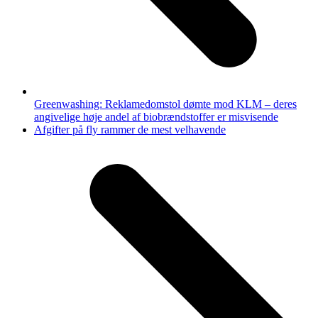
Greenwashing: Reklamedomstol dømte mod KLM – deres
angivelige høje andel af biobrændstoffer er misvisende
next
Afgifter på fly rammer de mest velhavende
post: