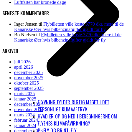
Luftfarten har kronede dage
SENESTE KOMMENTARER
Inger Jensen
til
Flybilletten ville koste 3770 dkr. mere til de
Kanariske Øer hvis bilbenzinafgifter gjaldt for fly
Bo Nielsen
til
Flybilletten ville koste 3770 dkr. mere til de
Kanariske Øer hvis bilbenzinafgifter gjaldt for fly
ARKIVER
juli 2026
april 2026
december 2025
november 2025
oktober 2025
september 2025
marts 2025
januar 2025
FLYVNING FYLDER RIGTIG MEGET I DET
december 2024
PERSONLIGE KLIMAAFTRYK
november 2024
marts 2024
HVAD ER OP OG NED I BEREGNINGERNE OM
februar 2024
FLYENES KLIMAPÅVIRKNING?
januar 2024
EL-FLY OG BRINT-FLY
december 2023