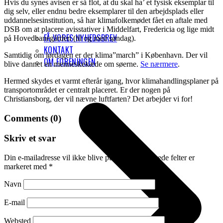
Hvis du synes avisen er så flot, at du skal ha’ et fysisk eksemplar til
dig selv, eller endnu bedre eksemplarer til den arbejdsplads eller
uddannelsesinstitution, så har klimafolkemødet fået en aftale med
DSB om at placere avisstativer i Middelfart, Fredericia og lige midt
FÅ VORES NYHEDSBREV
på Hovedbanegården (til og med søndag).
KONTAKT
Samtidig om lørdagen er der klima”march” i København. Der vil
OM FORENINGEN
blive dannet en menneskekæde om søerne.
Se nærmere
.
Hermed skydes et varmt efterår igang, hvor klimahandlingsplaner på
transportområdet er centralt placeret. Er der nogen på
Christiansborg, der vil nævne luftfarten? Det arbejder vi for!
Comments (0)
Skriv et svar
Din e-mailadresse vil ikke blive publiceret.
Krævede felter er
markeret med
*
Navn
E-mail
Websted