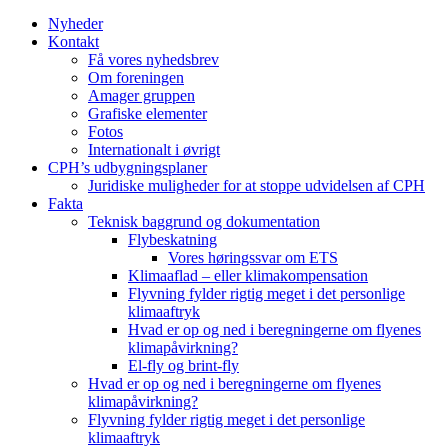
Nyheder
Kontakt
Få vores nyhedsbrev
Om foreningen
Amager gruppen
Grafiske elementer
Fotos
Internationalt i øvrigt
CPH’s udbygningsplaner
Juridiske muligheder for at stoppe udvidelsen af CPH
Fakta
Teknisk baggrund og dokumentation
Flybeskatning
Vores høringssvar om ETS
Klimaaflad – eller klimakompensation
Flyvning fylder rigtig meget i det personlige
klimaaftryk
Hvad er op og ned i beregningerne om flyenes
klimapåvirkning?
El-fly og brint-fly
Hvad er op og ned i beregningerne om flyenes
klimapåvirkning?
Flyvning fylder rigtig meget i det personlige
klimaaftryk