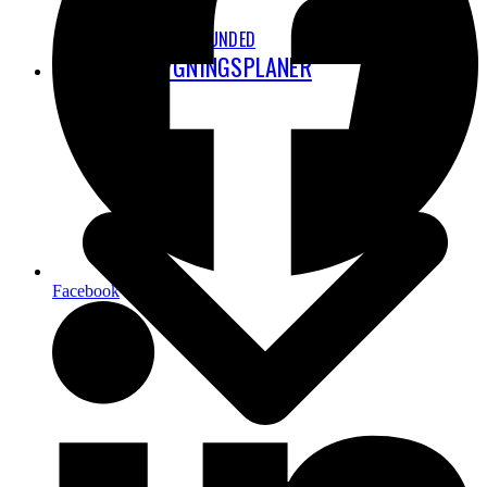
STAY GROUNDED
CPH’S UDBYGNINGSPLANER
Facebook