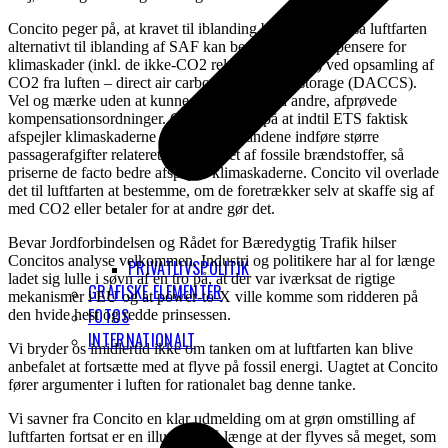
Concito peger på, at kravet til iblanding bør løsnes op, så luftfarten
alternativt til iblanding af SAF kan betale for at kompensere for
klimaskader (inkl. de ikke-CO2 relaterede skader) ved opsamling af
CO2 fra luften – direct air carbon capture and storage (DACCS).
Vel og mærke uden at kunne snyde som ved andre, afprøvede
kompensationsordninger. Concito peger på at indtil ETS faktisk
afspejler klimaskaderne skal alle EU-landene indføre større
passagerafgifter relateret til indholdet af fossile brændstoffer, så
priserne de facto bedre afspejler klimaskaderne. Concito vil overlade
det til luftfarten at bestemme, om de foretrækker selv at skaffe sig af
med CO2 eller betaler for at andre gør det.
Bevar Jordforbindelsen og Rådet for Bæredygtig Trafik hilser
Concitos analyse velkommen. Industri og politikere har al for længe
PRIVATLIVSPOLITIK
ladet sig lulle i søvn af en tro på, at der var iværksat de rigtige
GRAFISKE ELEMENTER
mekanismer i EU og at power-to-X ville komme som ridderen på
FOTOS
den hvide hest og redde prinsessen.
INTERNATIONALT
Vi bryder os imidlertid ikke om tanken om at luftfarten kan blive
anbefalet at fortsætte med at flyve på fossil energi. Uagtet at Concito
fører argumenter i luften for rationalet bag denne tanke.
Vi savner fra Concito en klar udmelding om at grøn omstilling af
luftfarten fortsat er en illussion, så længe at der flyves så meget, som