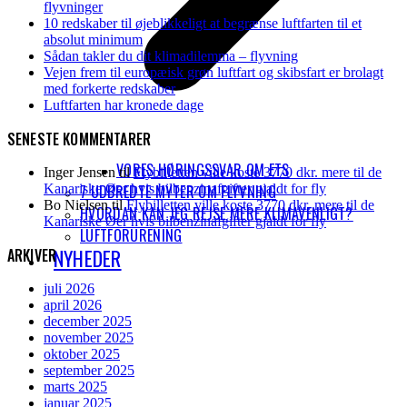
flyvninger
10 redskaber til øjeblikkeligt at begrænse luftfarten til et
absolut minimum
Sådan takler du dit klimadilemma – flyvning
Vejen frem til europæisk grøn luftfart og skibsfart er brolagt
med forkerte redskaber
Luftfarten har kronede dage
SENESTE KOMMENTARER
VORES HØRINGSSVAR OM ETS
Inger Jensen
til
Flybilletten ville koste 3770 dkr. mere til de
7 UDBREDTE MYTER OM FLYVNING
Kanariske Øer hvis bilbenzinafgifter gjaldt for fly
Bo Nielsen
til
Flybilletten ville koste 3770 dkr. mere til de
HVORDAN KAN JEG REJSE MERE KLIMAVENLIGT?
Kanariske Øer hvis bilbenzinafgifter gjaldt for fly
LUFTFORURENING
NYHEDER
ARKIVER
juli 2026
april 2026
december 2025
november 2025
oktober 2025
september 2025
marts 2025
januar 2025