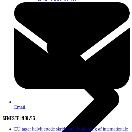
KLIMAKOMPENSATION
FLYBESKATNING
Email
SENESTE INDLÆG
EU tager halvhjertede skridt mod beskatning af internationale