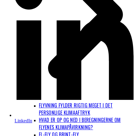
FLYVNING FYLDER RIGTIG MEGET I DET
PERSONLIGE KLIMAAFTRYK
HVAD ER OP OG NED I BEREGNINGERNE OM
LinkedIn
FLYENES KLIMAPÅVIRKNING?
EL-FLY OG BRINT-FLY