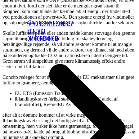
der er det samme som e-SAF (Sustainable Aviations Fuels) vil blive
enormt dyrt, fordi der slet ikke er de mængder grøn strøm til
rådighed, som kan tillade det kæmpe tab af energi, der finder sted
ved produktionen af power-to-X. Den grønne energi fra vindmøller
og solpaneler skal hellere bruges som strøm direkte i andre sektorer.
FÅ VORES NYHEDSBREV
KONTAKT
Skulle luftfarten på en eller anden måde kunne støvsuge den grønne
OM FORENINGEN
strøm til brug i flyene, fx med bidrag fra skatteyderne og
betalingsvillige rejsende, så vil andre sektorer komme til at mangle
strømmen, og dermed vil de andre sektorer og klimaet stå med aben
på skulderen og hælde CO2 ud i atmosfæren i desto længere tid.
Grøn strøm vil simpelthen give mere klimamæssig effekt andre
steder end i luftfarten.
Concito redegør for at de to eksisterende EU-mekanismer til at gøre
luftfarten grønnere, nemlig hhv.
EU ETS (Emission Trading System) og
iblandingskravet (årligt større og større SAF andel af
brændstoffet), ReFuelEU Aviation Regulation.
efter alt at dømme kommer til at virke meget forskelligt.
Iblandingskravet er langt det hurtigste til at få nye brændstoffer i
omsætning, men virker ikke hensigtsmæssigt, for det vil – i mangel
på power-to-X, kalde på brug af biobrændstoffer i uset og klima- og
miljømæssigt skadeligt omfang.