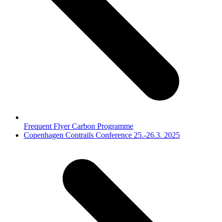
Frequent Flyer Carbon Programme
next
Copenhagen Contrails Conference 25.-26.3. 2025
post: