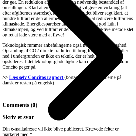
der gør. En reduktion af flyvning er en nødvendig bestanddel af
omstillingen. Klart at en brandbeskatning vil give en virkning (alt
efter afgifternes størrelse), men vi savner at det bliver sagt klart, at
mindre luftfart er den allermest effektive måde at reducere luftfartens
klimaskade. Energibesparelser allevegne er fortsat god latin i
klimakampen, og ved luftfart er den mest energieffektive metode slet
og ret at lade være med at flyve!
Teknologisk rummer anbefalingerne også noget af en usikkerhed.
Opsamling af CO2 direkte fra luften til brug for andre formål eller
ned i undergrunden er ikke en teknik, der er helt klar og kan
opskaleres. I det teknologi-glade hjørne kan den jo blive klar, som
Concito peger på.
>>
Læs selv Concitos rapport
(bortset fra konklusionerne på
dansk er resten på engelsk)
.
Comments (0)
Skriv et svar
Din e-mailadresse vil ikke blive publiceret.
Krævede felter er
markeret med
*