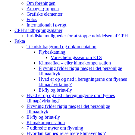
Om foreningen
Amager gruppen
Grafiske elementer
Fotos
Internationalt i øvrigt
CPH’s udbygningsplaner
Juridiske muligheder for at stoppe udvidelsen af CPH
Fakta
Teknisk baggrund og dokumentation
Flybeskatning
Vores høringssvar om ETS
Klimaaflad – eller klimakompensation
Flyvning fylder rigtig meget i det personlige
klimaaftryk
Hvad er op og ned i beregningerne om flyenes
klimapåvirkning?
El-fly og brint-fly
Hvad er op og ned i beregningerne om flyenes
klimapåvirkning?
Flyvning fylder rigtig meget i det personlige
klimaaftryk
El-fly og brint-fly
Klimakompensation
7 udbredte myter om flyvning
Hvordan kan jeg rejse mere klimavenligt?