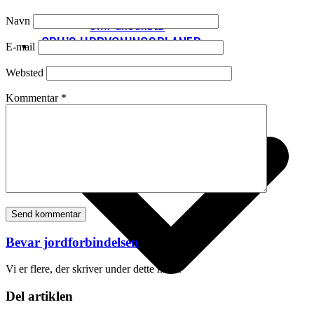
Navn
STAY GROUNDED
CPH’S UDBYGNINGSPLANER
E-mail
Websted
Kommentar
*
Bevar jordforbindelsen
Vi er flere, der skriver under dette navn.
Del artiklen