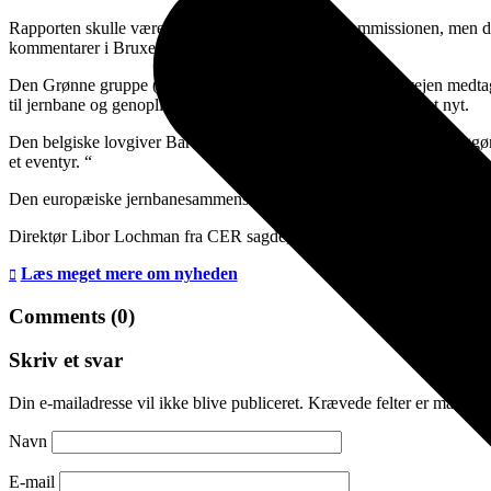
Rapporten skulle være forblevet intern hos EU Kommissionen, men d. 13
kommentarer i Bruxelles:
Den Grønne gruppe (EFA) i Europa-Parlamentet har i forvejen medtaget e
til jernbane og genoplive natttog. Så her er der som sådan intet nyt.
Den belgiske lovgiver Bart Staes sagde i en erklæring ved offentliggøre
et eventyr. “
Den europæiske jernbanesammenslutning CER fortalte til medierne, at 
Direktør Libor Lochman fra CER sagde, at indtægterne fra en sådan fly
Læs meget mere om nyheden
Comments (0)
Skriv et svar
Din e-mailadresse vil ikke blive publiceret.
Krævede felter er marker
Navn
E-mail