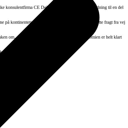
ske konsulentfirma CE Delft. Rapporten har givet anledning til en del
på kontinentets tognetværk, øge togenes kvalitet, flytte fragt fra vej
ken om, at en skat på luftfart er skadelig for økonomien er helt klart
kaber.
iver for folkesundheden”.