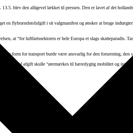
.5. blev den alligevel lækket til pressen. Den er lavet af det holland
n flybrændstofafgift i sit valgmanifest og ønsker at bruge indtægterne 
lsen, at “for luftfartssektoren er hele Europa et slags skatteparadis. Tan
hver form for transport burde være ansvarlig for den forurening, den s
brændstof afgift skulle “øremærkes til bæredygtig mobilitet og initiat
et med
*