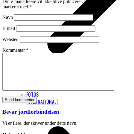
Din e-mailadresse vil ikke blive publiceret.
Krævede felter er
markeret med
*
Navn
E-mail
Websted
Kommentar
*
PRIVATLIVSPOLITIK
GRAFISKE ELEMENTER
FOTOS
INTERNATIONALT
Bevar jordforbindelsen
Vi er flere, der skriver under dette navn.