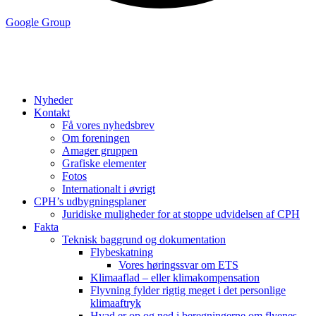
Google Group
Nyheder
Kontakt
Få vores nyhedsbrev
Om foreningen
Amager gruppen
Grafiske elementer
Fotos
Internationalt i øvrigt
CPH’s udbygningsplaner
Juridiske muligheder for at stoppe udvidelsen af CPH
Fakta
Teknisk baggrund og dokumentation
Flybeskatning
Vores høringssvar om ETS
Klimaaflad – eller klimakompensation
Flyvning fylder rigtig meget i det personlige
klimaaftryk
Hvad er op og ned i beregningerne om flyenes