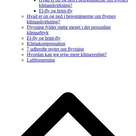
klimapåvirkning?
El-fly og brint-fly
Hvad er op og ned i beregningerne om flyenes
klimapåvirkning?
Flyvning fylder rigtig meget i det personlige
klimaaftryk
El-fly og brint-fly
Klimakompensation
7 udbredte myter om flyvning
Hvordan kan jeg rejse mere klimavenligt?
Luftforurening
B
T
T