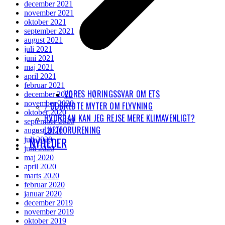
december 2021
november 2021
oktober 2021
september 2021
august 2021
juli 2021
juni 2021
maj 2021
april 2021
februar 2021
VORES HØRINGSSVAR OM ETS
december 2020
november 2020
7 UDBREDTE MYTER OM FLYVNING
oktober 2020
HVORDAN KAN JEG REJSE MERE KLIMAVENLIGT?
september 2020
LUFTFORURENING
august 2020
NYHEDER
juli 2020
juni 2020
maj 2020
april 2020
marts 2020
februar 2020
januar 2020
december 2019
november 2019
oktober 2019