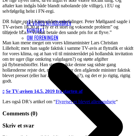
De rige flyver mest, så en afgift er ikke videre socialt tung. Og
aftaler kan indgås både blandt nabolande (de villige), i EU og
selvfølgelig helst i FN-regi.
DR fulgte op på Klimarådets anbefalinger. Peter Møllgaard sagde i
FÅ VORES NYHEDSBREV
TV-avisen 18.30 at “Fly er et stort og voksende problem” og
KONTAKT
tilføjede bl.a.: “Vi skal betale den sande pris for at flyve.”
OM FORENINGEN
Man kan mene meget om vores klimaminister Lars Christian
Lilleholt; men han sagde faktisk i samme TV-avis at flytrafik er skidt
for vores klima, og at han vil til ministerrådet på hollandsk invitation
om tre uger (lige omkring valgdagen?) og støtte afgifter
på flybrændstoffer. Han støttede ikke denne sag sidste gang
hollænderne rejste det, men måske er den afgående minister faktisk
blevet presset (eller har ændret holdning?), og det er jo rigtig, rigtig
godt.
Se TV-avisen 14.5. 2019 fra starten af
Læs også DR’s artikel om “
Flyrejser er blevet allemandseje
“
Comments (0)
Skriv et svar