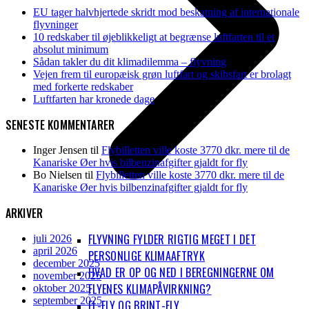
EU tager halvhjertede skridt mod beskatning af internationale
flyvninger
10 redskaber til øjeblikkeligt at begrænse luftfarten til et
absolut minimum
Sådan takler du dit klimadilemma – flyvning
Vejen frem til europæisk grøn luftfart og skibsfart er brolagt
med forkerte redskaber
Luftfarten har kronede dage
SENESTE KOMMENTARER
Inger Jensen
til
Flybilletten ville koste 3770 dkr. mere til de
Kanariske Øer hvis bilbenzinafgifter gjaldt for fly
Bo Nielsen
til
Flybilletten ville koste 3770 dkr. mere til de
Kanariske Øer hvis bilbenzinafgifter gjaldt for fly
ARKIVER
FLYVNING FYLDER RIGTIG MEGET I DET
juli 2026
april 2026
PERSONLIGE KLIMAAFTRYK
december 2025
HVAD ER OP OG NED I BEREGNINGERNE OM
november 2025
FLYENES KLIMAPÅVIRKNING?
oktober 2025
september 2025
EL-FLY OG BRINT-FLY