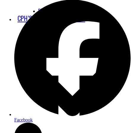
STAY GROUNDED
CPH’S UDBYGNINGSPLANER
Facebook