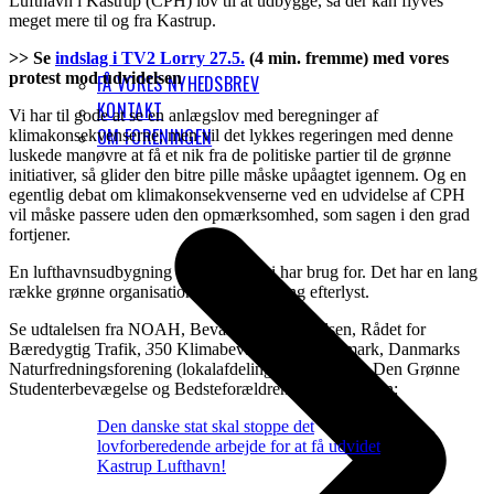
Lufthavn i Kastrup (CPH) lov til at udbygge, så der kan flyves
meget mere til og fra Kastrup.
>> Se
indslag i TV2 Lorry 27.5.
(4 min. fremme) med vores
protest mod udvidelsen
FÅ VORES NYHEDSBREV
KONTAKT
Vi har til gode at se en anlægslov med beregninger af
OM FORENINGEN
klimakonsekvenserne; men vil det lykkes regeringen med denne
luskede manøvre at få et nik fra de politiske partier til de grønne
initiativer, så glider den bitre pille måske upåagtet igennem. Og en
egentlig debat om klimakonsekvenserne ved en udvidelse af CPH
vil måske passere uden den opmærksomhed, som sagen i den grad
fortjener.
En lufthavnsudbygning er det sidste vi har brug for. Det har en lang
række grønne organisationer gang på gang efterlyst.
Se udtalelsen fra NOAH, Bevar Jordforbindelsen, Rådet for
Bæredygtig Trafik,
3
50 Klimabevægelsen i Danmark, Danmarks
Naturfredningsforening (lokalafdeling København), Den Grønne
Studenterbevægelse og Bedsteforældrenes Klimaaktion:
Den danske stat skal stoppe det
lovforberedende arbejde for at få udvidet
Kastrup Lufthavn!