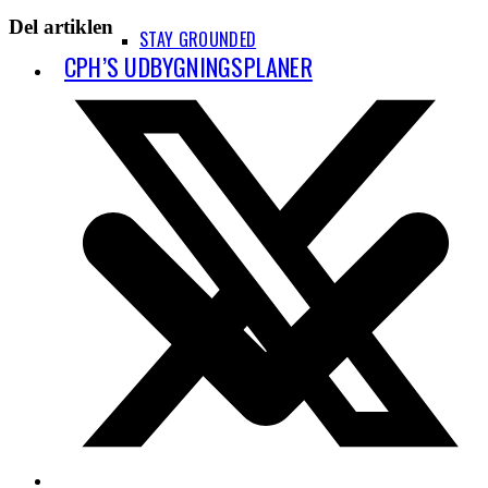
Del artiklen
STAY GROUNDED
CPH’S UDBYGNINGSPLANER