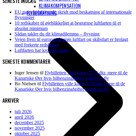
SENESTE INDLÆG
KLIMAKOMPENSATION
FLYBESKATNING
EU tager halvhjertede skridt mod beskatning af internationale
flyvninger
10 redskaber til øjeblikkeligt at begrænse luftfarten til et
absolut minimum
Sådan takler du dit klimadilemma – flyvning
Vejen frem til europæisk grøn luftfart og skibsfart er brolagt
med forkerte redskaber
Luftfarten har kronede dage
SENESTE KOMMENTARER
Inger Jensen
til
Flybilletten ville koste 3770 dkr. mere til de
Kanariske Øer hvis bilbenzinafgifter gjaldt for fly
Bo Nielsen
til
Flybilletten ville koste 3770 dkr. mere til de
Kanariske Øer hvis bilbenzinafgifter gjaldt for fly
ARKIVER
juli 2026
april 2026
december 2025
november 2025
oktober 2025