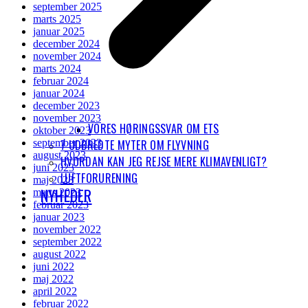
september 2025
marts 2025
januar 2025
december 2024
november 2024
marts 2024
februar 2024
januar 2024
december 2023
november 2023
VORES HØRINGSSVAR OM ETS
oktober 2023
7 UDBREDTE MYTER OM FLYVNING
september 2023
august 2023
HVORDAN KAN JEG REJSE MERE KLIMAVENLIGT?
juni 2023
LUFTFORURENING
maj 2023
NYHEDER
marts 2023
februar 2023
januar 2023
november 2022
september 2022
august 2022
juni 2022
maj 2022
april 2022
februar 2022