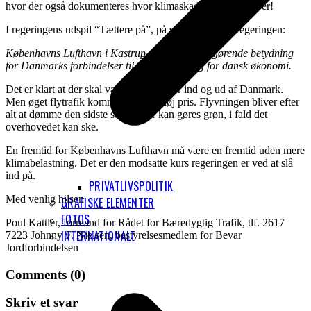
hvor der også dokumenteres hvor klimaskadeligt projektet er!
I regeringens udspil “Tættere på”, på side 26 skriver regeringen:
Københavns Lufthavn i Kastrup (CPH) er af afgørende betydning
for Danmarks forbindelser til omverdenen og for dansk økonomi.
Det er klart at der skal være forbindelser ind og ud af Danmark.
Men øget flytrafik kommer med en høj pris. Flyvningen bliver efter
alt at dømme den sidste sektor, der kan gøres grøn, i fald det
overhovedet kan ske.
En fremtid for Københavns Lufthavn må være en fremtid uden mere
klimabelastning. Det er den modsatte kurs regeringen er ved at slå
ind på.
PRIVATLIVSPOLITIK
Med venlig hilsen
GRAFISKE ELEMENTER
FOTOS
Poul Kattler, formand for Rådet for Bæredygtig Trafik, tlf. 2617
INTERNATIONALT
7223 Johnny F. Nielsen, bestyrelsesmedlem for Bevar
Jordforbindelsen
Comments (0)
Skriv et svar