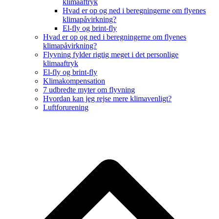
klimaaftryk
Hvad er op og ned i beregningerne om flyenes
klimapåvirkning?
El-fly og brint-fly
Hvad er op og ned i beregningerne om flyenes
klimapåvirkning?
Flyvning fylder rigtig meget i det personlige
klimaaftryk
El-fly og brint-fly
Klimakompensation
7 udbredte myter om flyvning
Hvordan kan jeg rejse mere klimavenligt?
Luftforurening
B
T
T