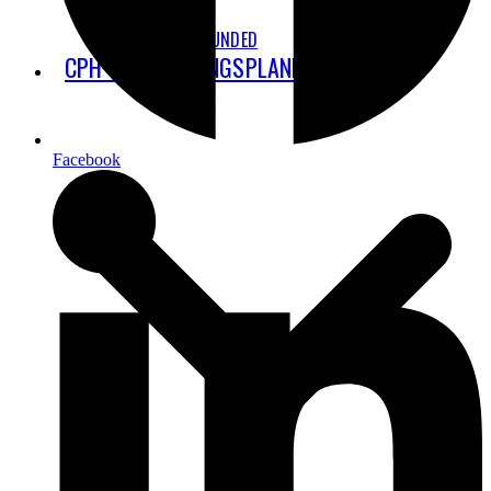
STAY GROUNDED
CPH’S UDBYGNINGSPLANER
Facebook