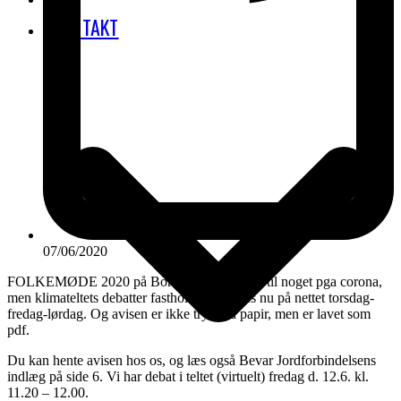
KONTAKT
07/06/2020
FOLKEMØDE 2020 på Bornholm blev ikke til noget pga corona,
men klimateltets debatter fastholdes og føres nu på nettet torsdag-
fredag-lørdag. Og avisen er ikke trykt på papir, men er lavet som
pdf.
Du kan hente avisen hos os, og læs også Bevar Jordforbindelsens
indlæg på side 6. Vi har debat i teltet (virtuelt) fredag d. 12.6. kl.
11.20 – 12.00.