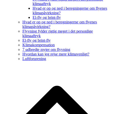
klimaaftryk
Hvad er op og ned i beregningerne om flyenes
klimapåvirkning?
El-fly og brint-fly
Hvad er op og ned i beregningerne om flyenes
klimapåvirkning?
Flyvning fylder rigtig meget i det personlige
klimaaftryk
El-fly og brint-fly
Klimakompensation
7 udbredte myter om flyvning
Hvordan kan jeg rejse mere klimavenligt?
Luftforurening
B
T
T