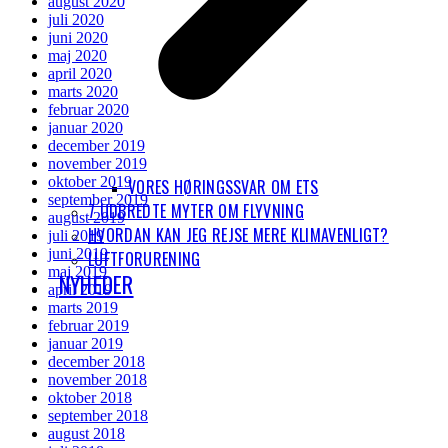
august 2020
juli 2020
juni 2020
maj 2020
april 2020
marts 2020
februar 2020
januar 2020
december 2019
november 2019
oktober 2019
VORES HØRINGSSVAR OM ETS
september 2019
7 UDBREDTE MYTER OM FLYVNING
august 2019
HVORDAN KAN JEG REJSE MERE KLIMAVENLIGT?
juli 2019
juni 2019
LUFTFORURENING
maj 2019
NYHEDER
april 2019
marts 2019
februar 2019
januar 2019
december 2018
november 2018
oktober 2018
september 2018
august 2018